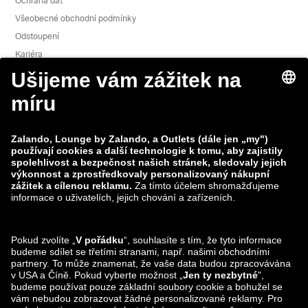
Ochrana dat
Všeobecné obchodní podmínky
Odstoupení
Kariéra
Hlášení zranitelnosti
Bezpečnost produktu
Skupina Zalando
Platební metody
Zalando
ABOUT YOU
Sledujte nás také na
Možnosti dopravy