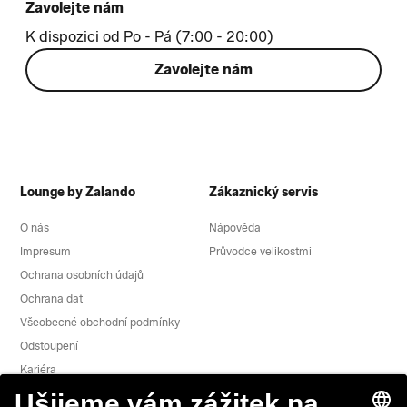
Zavolejte nám
K dispozici od Po - Pá (7:00 - 20:00)
Zavolejte nám
Lounge by Zalando
Zákaznický servis
O nás
Nápověda
Impresum
Průvodce velikostmi
Ochrana osobních údajů
Ochrana dat
Všeobecné obchodní podmínky
Odstoupení
Kariéra
Hlášení zranitelnosti