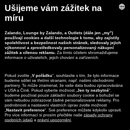
Hlášení zranitelnosti
Bezpečnost produktu
Skupina Zalando
Platební metody
Zalando
ABOUT YOU
Sledujte nás také na
Možnosti dopravy
Lounge by Zalando Aplikace