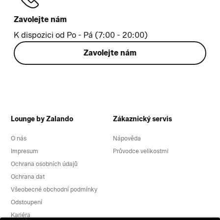
Zavolejte nám
K dispozici od Po - Pá (7:00 - 20:00)
Zavolejte nám
Lounge by Zalando
Zákaznický servis
O nás
Nápověda
Impresum
Průvodce velikostmi
Ochrana osobních údajů
Ochrana dat
Všeobecné obchodní podmínky
Odstoupení
Kariéra