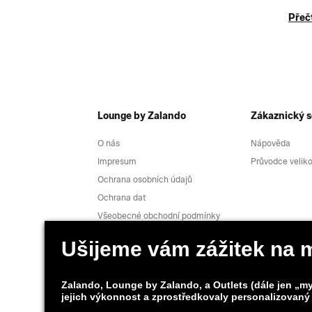
Přečt
Lounge by Zalando
Zákaznický s
O nás
Nápověda
Impresum
Průvodce velik
Ochrana osobních údajů
Ochrana dat
Všeobecné obchodní podmínky
Odstoupení
Kariéra
Hlášení zranitelnosti
Bezpečnost produktu