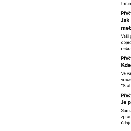
třetí
Přečt
Jak
met
Vaši
objed
nebo 
Přečt
Kde
Ve va
vráce
"Stáh
Přečt
Je 
Samo
zpra
údaje