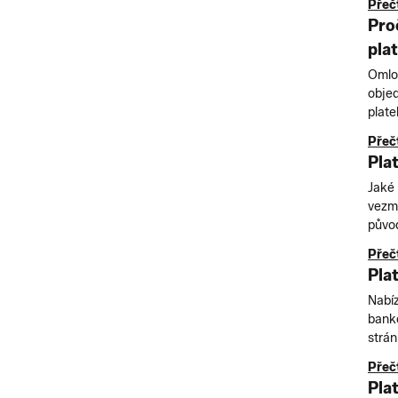
Přečt
Pro
pla
Omlou
objed
plate
Přečt
Pla
Jaké 
vezm
původ
Přečt
Pla
Nabí
bank
strán
Přečt
Pla