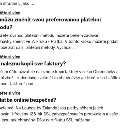
mi stranami, jako ...
ěte si více
 můžu změnit svou preferovanou platební
odu?
 preferovanou platební metodu můžete během zadávání
návky změnit ve 2. kroku - Platba. V tomto kroku můžete přidat
odebrat další platební metody. Výchozí ...
ěte si více
 naleznu kopii své faktury?
šem účtu uživatele naleznete kopii faktury v sekci Objednávky a
ní zboží. Jednoduše zvolte číslo objednávky a klikněte na tlačítko
nout fakturu" pod ...
ěte si více
platba online bezpečná?
zřejmě! Na Lounge by Zalando jsou platby během jejich
cování šifrovány 128-bit SSL zabezpečovacím protokolem a vaše
 jsou tak chráněny. Díky certifikátu SSL můžeme ...