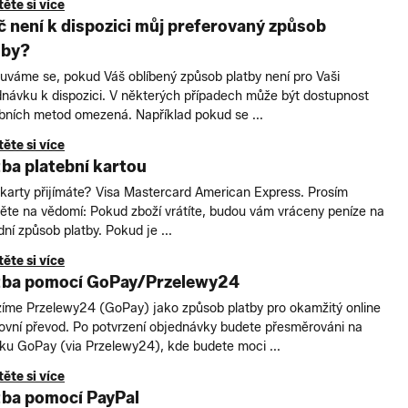
ěte si více
č není k dispozici můj preferovaný způsob
tby?
váme se, pokud Váš oblíbený způsob platby není pro Vaši
návku k dispozici. V některých případech může být dostupnost
bních metod omezená. Například pokud se ...
ěte si více
tba platební kartou
karty přijímáte? Visa Mastercard American Express. Prosím
ěte na vědomí: Pokud zboží vrátíte, budou vám vráceny peníze na
ní způsob platby. Pokud je ...
ěte si více
tba pomocí GoPay/Przelewy24
zíme Przelewy24 (GoPay) jako způsob platby pro okamžitý online
ovní převod. Po potvrzení objednávky budete přesměrováni na
ku GoPay (via Przelewy24), kde budete moci ...
ěte si více
tba pomocí PayPal