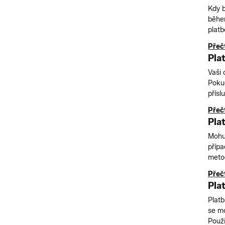
Kdy 
během
platb
Přečt
Pla
Vaši 
Pokud
přísl
Přečt
Pla
Mohu
přípa
meto
Přečt
Pla
Platb
se mo
Použit