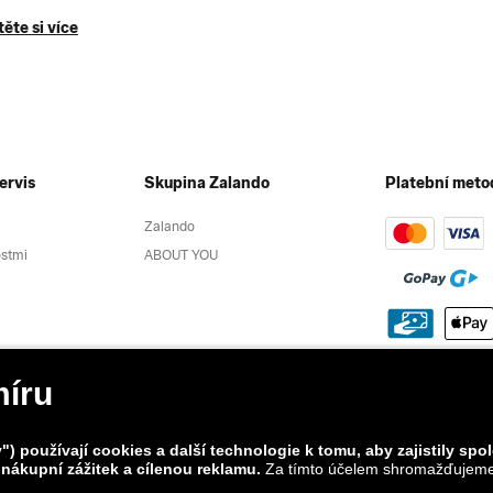
ěte si více
ervis
Skupina Zalando
Platební meto
Zalando
ostmi
ABOUT YOU