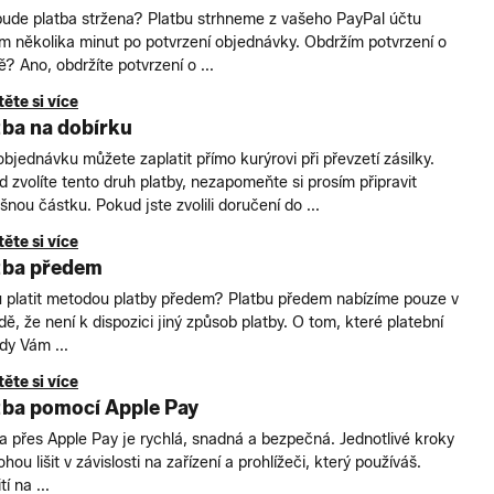
bude platba stržena? Platbu strhneme z vašeho PayPal účtu
 několika minut po potvrzení objednávky. Obdržím potvrzení o
ě? Ano, obdržíte potvrzení o ...
ěte si více
tba na dobírku
objednávku můžete zaplatit přímo kurýrovi při převzetí zásilky.
 zvolíte tento druh platby, nezapomeňte si prosím připravit
ušnou částku. Pokud jste zvolili doručení do ...
ěte si více
tba předem
 platit metodou platby předem? Platbu předem nabízíme pouze v
dě, že není k dispozici jiný způsob platby. O tom, které platební
dy Vám ...
ěte si více
tba pomocí Apple Pay
a přes Apple Pay je rychlá, snadná a bezpečná. Jednotlivé kroky
hou lišit v závislosti na zařízení a prohlížeči, který používáš.
í na ...