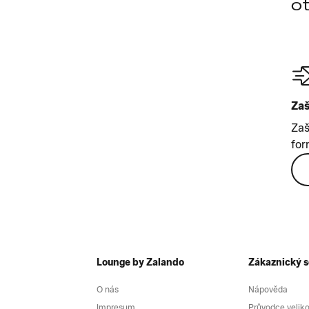
o
Zaš
Zaš
for
Lounge by Zalando
Zákaznický s
O nás
Nápověda
Impresum
Průvodce velik