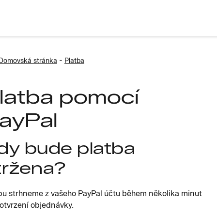
-
Domovská stránka
Platba
latba pomocí
ayPal
dy bude platba
tržena?
bu strhneme z vašeho PayPal účtu během několika minut
otvrzení objednávky.