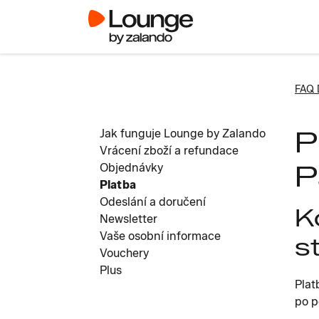
FAQ 
P
Jak funguje Lounge by Zalando
Vrácení zboží a refundace
P
Objednávky
Platba
Odeslání a doručení
K
Newsletter
Vaše osobní informace
s
Vouchery
Plus
Plat
po p