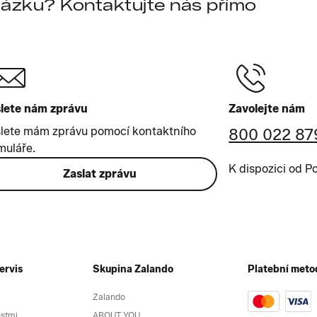
tázku? Kontaktujte nás přímo
lete nám zprávu
Zavolejte nám
lete mám zprávu pomocí kontaktního
800 022 87
muláře.
K dispozici od P
Zaslat zprávu
ervis
Skupina Zalando
Platební meto
Zalando
ostmi
ABOUT YOU