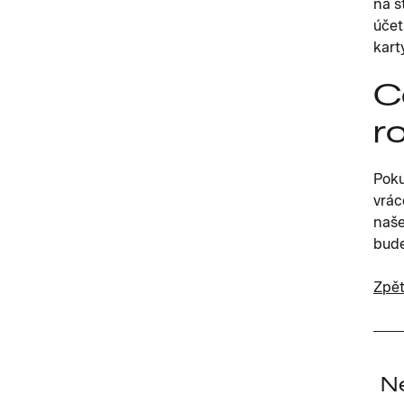
na s
účet
kart
C
r
Poku
vrác
naše
bude
Zpět
N