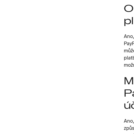
O
p
Ano,
PayP
může
plat
možn
M
P
ú
Ano,
způs