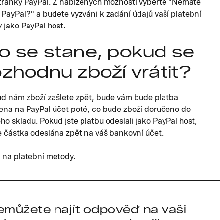
tránky PayPal. Z nabízených možností vyberte "Nemáte
 PayPal?" a budete vyzváni k zadání údajů vaší platební
y jako PayPal host.
o se stane, pokud se
ozhodnu zboží vrátit?
d nám zboží zašlete zpět, bude vám bude platba
ena na PayPal účet poté, co bude zboží doručeno do
ho skladu. Pokud jste platbu odeslali jako PayPal host,
 částka odeslána zpět na váš bankovní účet.
 na platební metody
.
emůžete najít odpověď na vaši