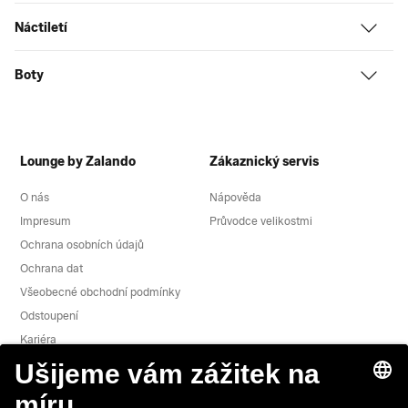
Náctiletí
Boty
Lounge by Zalando
Zákaznický servis
O nás
Nápověda
Impresum
Průvodce velikostmi
Ochrana osobních údajů
Ochrana dat
Všeobecné obchodní podmínky
Odstoupení
Kariéra
Hlášení zranitelnosti
Bezpečnost produktu