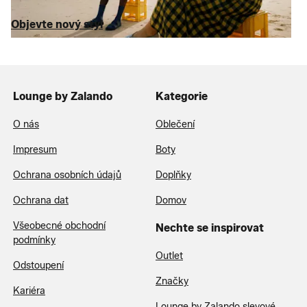
značek.
Objevte nový styl
Lounge by Zalando
Kategorie
O nás
Oblečení
Impresum
Boty
Ochrana osobních údajů
Doplňky
Ochrana dat
Domov
Všeobecné obchodní
Nechte se inspirovat
podmínky
Outlet
Odstoupení
Značky
Kariéra
Lounge by Zalando slevové