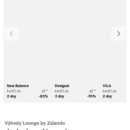
Předchozí
Další
New Balance
Desigual
VILA
končí za
až *
končí za
až *
končí za
2 dny
-83%
3 dny
-70%
2 dny
Výhody Lounge by Zalando