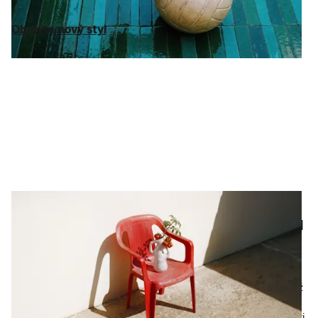
až 75 % z DMOC.
Kabelky
už na vás čekají.
Objevte nový styl
Objevte nový styl
Domov a životní styl
Bytový design za rozumnou
cenu
Váš domov by měl vypadat stejně dobře jako vy. Od svěžího
ložního textilu
, díky kterému se budete těšit, až půjdete spát, až
po
kuchyňské doplňky
, které promění každodenní rutinu v
událost – vybrali jsme pro vás ty nejlepší
doplňky do domácnosti