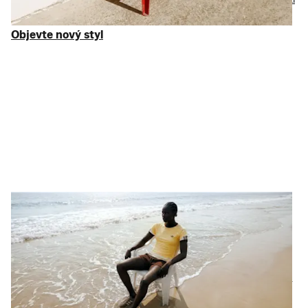
se slevou až 75 % z DMOC.
Objevte nový styl
Objevte nový styl
Nabuďte svoji energii
Výkonnost, ale s osobním
nádechem
Ať už skutečně trénujete nebo jen máte rádi něco hezkého,
máme pro vás to správné vybavení. Vybrali jsme pro vás kvalitní
sportovní oblečení
a
sportovní obuv
od ikonických značek, jako