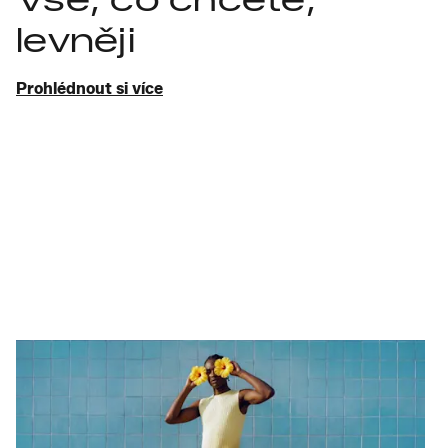
levněji
Prohlédnout si více
Objevte nový styl
Móda
Skvělý styl bez námahy
Považujte nás za svůj definitivní
online outlet
. Ať už hledáte
dámské oblečení
, elegantní
pánské oděvy
nebo konkrétní