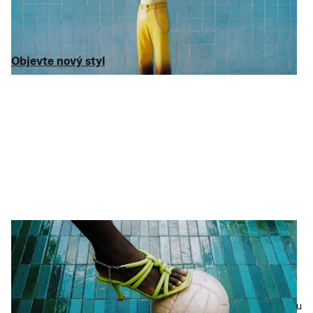
produkt značky
Michael Kors
, ceny jsme snížili až o 75 % oproti
DMOC. Žádné zbytečnosti – jen značky, které opravdu chcete,
včetně
Tommy Hilfiger
a
Lacoste
.
Objevte nový styl
Objevte nový styl
Obuv a doplňky
Na detailech záleží...
Jsou tím nejdůležitějším. Od
hodinek
, které dotvářejí outfit, po
tenisky
a
boty
, které ho definují – vybrali jsme to nejlepší od
značek
Ralph Lauren
,
Calvin Klein
a
HUGO BOSS
. Vše se slevou