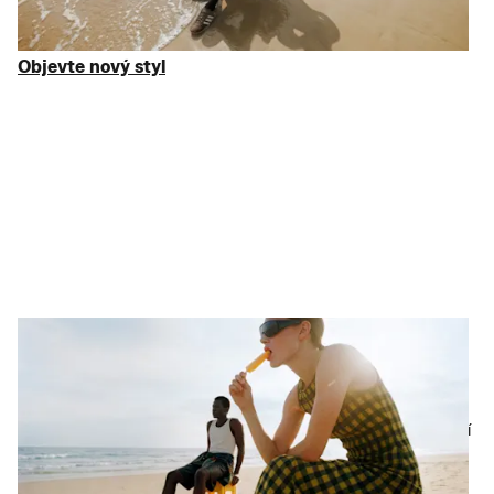
jsou
adidas
,
Nike
a
New Balance
, se slevou až 75 % z DMOC.
Žádný brak, prostě značky, kterým důvěřujete.
Objevte nový styl
Objevte nový styl
Únik ze všednosti
Chyťte si let, ne plnou cenu
Vaše letní dovolená začíná u základních kousků. Od stálic
Birkenstock
a džínů
Levi's
po
plavky
a
šaty
, které skutečně stojí
za to, vybrali jsme pro vás to nejlepší se slevou až 75 % z
DMOC. Sbalte si
kufry
a hurá na cestu. Včetně ONLY a dalších