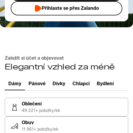
Přihlaste se přes Zalando
Založit si účet a objevovat
Elegantní vzhled za méně
Dámy
Pánové
Dívky
Chlapci
Bydlení
Oblečení
49 221+ položky/ek
Obuv
11 961+ položky/ek