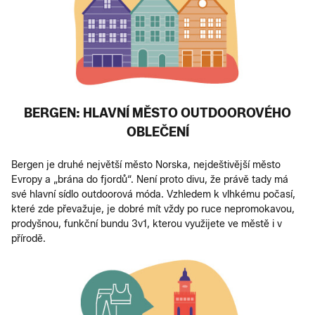
BERGEN: HLAVNÍ MĚSTO OUTDOOROVÉHO
OBLEČENÍ
Bergen je druhé největší město Norska, nejdeštivější město
Evropy a „brána do fjordů“. Není proto divu, že právě tady má
své hlavní sídlo outdoorová móda. Vzhledem k vlhkému počasí,
které zde převažuje, je dobré mít vždy po ruce nepromokavou,
prodyšnou, funkční bundu 3v1, kterou využijete ve městě i v
přírodě.