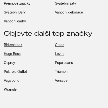
Prémiové značky
Svatební šaty
Svatební Dary
Vánoční dekorace
Vánoční dárky
Objevte další top značky
Birkenstock
Crocs
Hugo Boss
Levi´s
Osprey
Pepe Jeans
Polaroid Outlet
Triumph
Vagabond
Versace
Wrangler