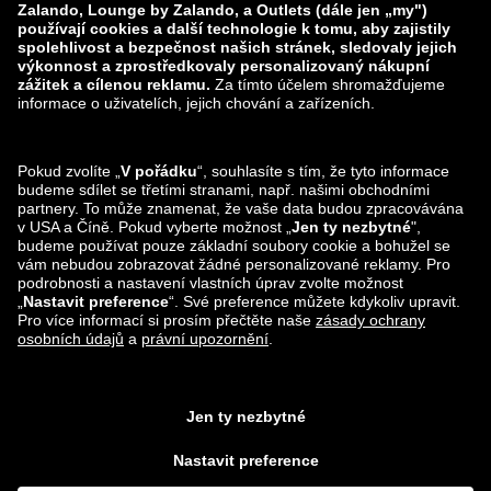
zalando-lounge.lt
zalando-lounge.sk
zalando-lounge.ro
zalando-lounge.hr
zalando-lounge.si
zalando-lounge.hu
zalando-lounge.lu
zalando-lounge.ee
zalando-lounge.lv
zalando-lounge.no
Sledujte nás také
na
Facebook
Instagram
*Ve srovnání s
doporučenou maloobchodní cenou
.