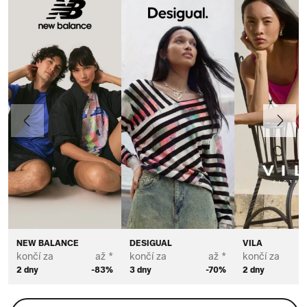
Předchozí
Další
NEW BALANCE
DESIGUAL
VILA
končí za
až *
končí za
až *
končí za
2 dny
-83%
3 dny
-70%
2 dny