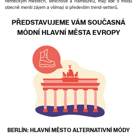
německým městech, Mnichově a Hamburku, mají lidé o módu
obecně menší zájem a všímají si především trend-setterů.
PŘEDSTAVUJEME VÁM SOUČASNÁ
MÓDNÍ HLAVNÍ MĚSTA EVROPY
BERLÍN: HLAVNÍ MĚSTO ALTERNATIVNÍ MÓDY