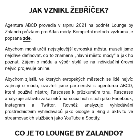
JAK VZNIKL ŽEBŘÍČEK?
Agentura ABCD provedla v srpnu 2021 na podnět Lounge by
Zalando průzkum pro Atlas módy. Kompletní metoda výzkumu je
popsána
zde
.
Abychom mohli určit nejstylovější evropská města, museli jsme
nejdříve definovat, co to znamená „hlavní město módy“ a jak ho
poznat. Zájem o módu a výběr stylů se na individuální úrovni
nejvíc projevuje online.
Abychom zjistili, ve kterých evropských městech se lidé nejvíc
zajímají o módu, uzavřeli jsme partnerství s agenturou ABCD,
která používá nástroj Rascasse k průzkumům trhu. Rascasse
analyzuje aktivitu zákazníků na sociálních sítích jako Facebook,
Instagram a Twitter. Rovněž analyzuje vyhledávání
prostřednictvím vyhledávačů jako Google a Bing a aktivitu ve
streamovacích službách jako YouTube a Spotify.
CO JE TO LOUNGE BY ZALANDO?