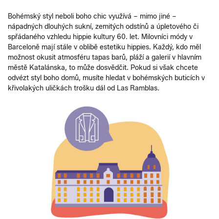
Bohémský styl neboli boho chic využívá – mimo jiné –
nápadných dlouhých sukní, zemitých odstínů a úpletového či
spřádaného vzhledu hippie kultury 60. let. Milovníci módy v
Barceloně mají stále v oblibě estetiku hippies. Každý, kdo měl
možnost okusit atmosféru tapas barů, pláží a galerií v hlavním
městě Katalánska, to může dosvědčit. Pokud si však chcete
odvézt styl boho domů, musíte hledat v bohémských buticích v
křivolakých uličkách trošku dál od Las Ramblas.