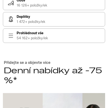
Obuv
16 126+ položky/ek
Doplňky
1 472+ položky/ek
Prohlédnout vše
54 162+ položky/ek
Přidejte se a objevte více
Denní nabídky až -75
%*