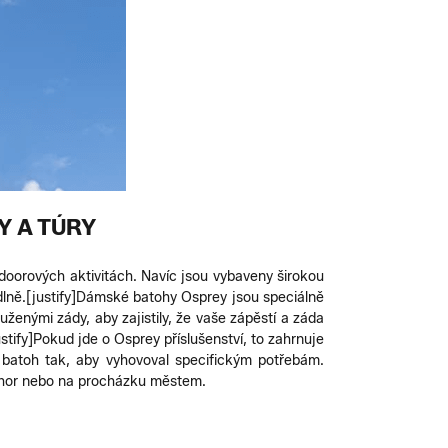
Y A TÚRY
tdoorových aktivitách. Navíc jsou vybaveny širokou
lně.
[justify]Dámské batohy Osprey jsou speciálně
uženými zády, aby zajistily, že vaše zápěstí a záda
ustify]Pokud jde o Osprey příslušenství, to zahrnuje
š batoh tak, aby vyhovoval specifickým potřebám.
do hor nebo na procházku městem.