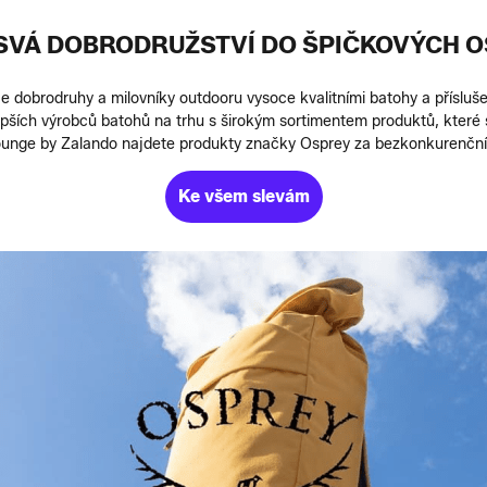
 SVÁ DOBRODRUŽSTVÍ DO ŠPIČKOVÝCH 
dobrodruhy a milovníky outdooru vysoce kvalitními batohy a příslušen
epších výrobců batohů na trhu s širokým sortimentem produktů, které
unge by Zalando najdete produkty značky Osprey za bezkonkurenční
Ke všem slevám