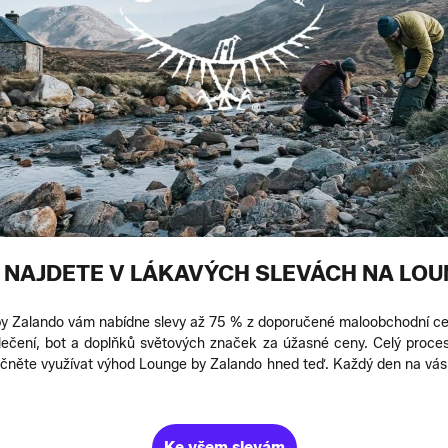
 NAJDETE V LÁKAVÝCH SLEVÁCH NA LOU
 Zalando vám nabídne slevy až 75 % z doporučené maloobchodní ceny.
lečení, bot a doplňků světových značek za úžasné ceny. Celý proces 
začněte využívat výhod Lounge by Zalando hned teď. Každý den na vá
Ke všem slevám