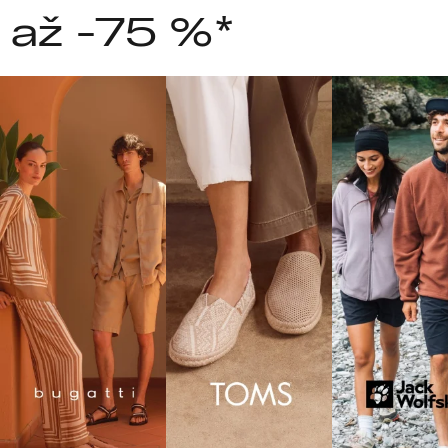
 až -75 %*