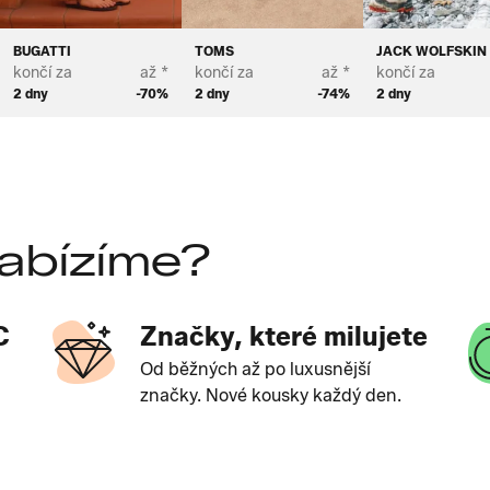
BUGATTI
TOMS
JACK WOLFSKIN
končí za
až *
končí za
až *
končí za
2 dny
-70%
2 dny
-74%
2 dny
abízíme?
C
Značky, které milujete
Od běžných až po luxusnější
značky. Nové kousky každý den.