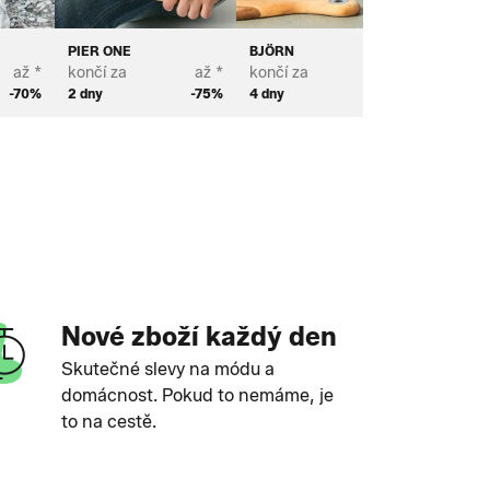
PIER ONE
BJÖRN
BROSTE
až *
končí za
až *
končí za
až *
končí za
-70%
2 dny
-75%
4 dny
-65%
2 dny
Nové zboží každý den
Skutečné slevy na módu a
domácnost. Pokud to nemáme, je
to na cestě.