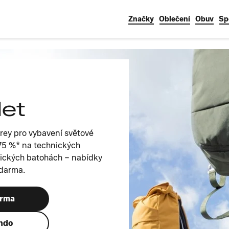
Značky
Oblečení
Obuv
Sp
let
rey pro vybavení světové
ž 75 %* na technických
tických batohách – nabídky
zdarma.
arma
ando