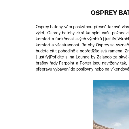
OSPREY BAT
Osprey batohy vám poskytnou přesně takové vlastn
výlet, Osprey batohy zkrátka splní vaše požadav
komfort a funkčnost svých výrobků.
[justify]Výro
komfort a všestrannost. Batohy Osprey se vyznaču
budete cítit pohodlně a nepřetížíte svá ramena. Zna
[justify]Pořiďte si na Lounge by Zalando za skvěl
brašny řady Farpoint a Porter jsou navrženy tak, 
přepravu vybavení do posilovny nebo na víkendové 