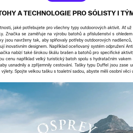
OHY A TECHNOLOGIE PRO SÓLISTY I T
osti, jaké potřebujete pro všechny typy outdoorových aktivit. Ať už 
ky. Značka se zaměřuje na výrobu batohů a příslušenství s ohledem n
bky jsou navrženy tak, aby splňovaly potřeby outdoorových nadšenců, 
jí inovativním designem. Například oceňovaný systém odpružení Anti
čka nabízí také širokou škálu brašen a batohů pro specifické aktivity 
ou cenu například velký turistický batoh spolu s hydratačním vakem 
aby usnadnily a zpříjemnily cestování. Tašky typu Duffel jsou zase u
výlety. Spojte velkou tašku s toaletní sadou, abyste měli osobní věc