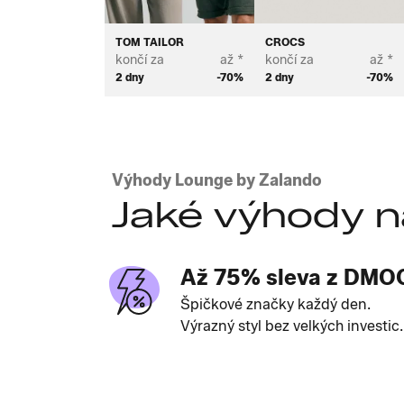
TOM TAILOR
CROCS
končí za
až *
končí za
až *
2 dny
-70%
2 dny
-70%
Výhody Lounge by Zalando
Jaké výhody n
Až 75% sleva z DMO
Špičkové značky každý den.
Výrazný styl bez velkých investic.