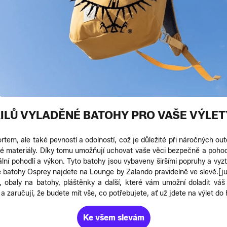
ILŮ VYLADĚNÉ BATOHY PRO VAŠE VÝLET
tem, ale také pevností a odolností, což je důležité při náročných ou
né materiály. Díky tomu umožňují uchovat vaše věci bezpečně a pohod
lní pohodlí a výkon. Tyto batohy jsou vybaveny širšími popruhy a vyzt
 batohy Osprey najdete na Lounge by Zalando pravidelně ve slevě.
[j
, obaly na batohy, pláštěnky a další, které vám umožní doladit vá
 a zaručují, že budete mít vše, co potřebujete, ať už jdete na výlet 
Ke všem slevám