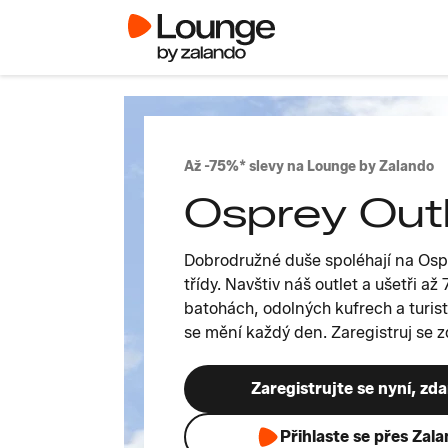
Až -75%* slevy na Lounge by Zalando
Osprey Out
Dobrodružné duše spoléhají na Osp
třídy. Navštiv náš outlet a ušetři a
batohách, odolných kufrech a turis
se mění každý den. Zaregistruj se 
Zaregistrujte se nyní, zd
Přihlaste se přes Zal