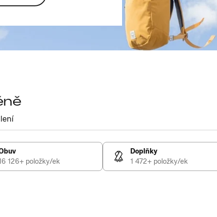
éně
lení
Obuv
Doplňky
16 126+ položky/ek
1 472+ položky/ek