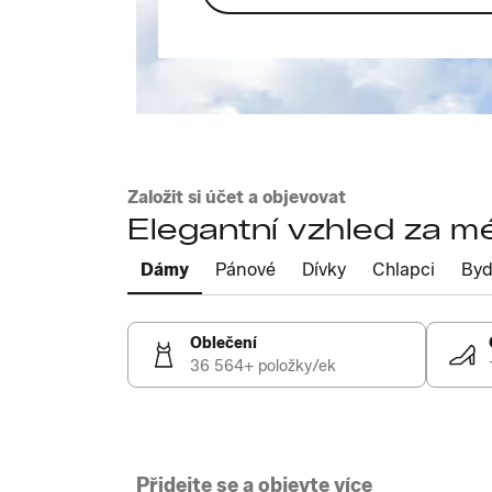
Založit si účet a objevovat
Elegantní vzhled za m
Dámy
Pánové
Dívky
Chlapci
Byd
Oblečení
36 564+ položky/ek
Přidejte se a objevte více