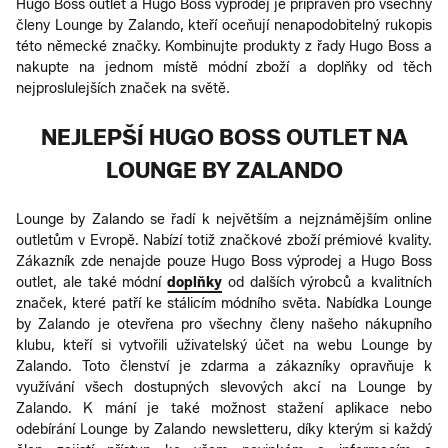
Hugo Boss outlet a Hugo Boss výprodej je připraven pro všechny
členy Lounge by Zalando, kteří oceňují nenapodobitelný rukopis
této německé značky. Kombinujte produkty z řady Hugo Boss a
nakupte na jednom místě módní zboží a doplňky od těch
nejproslulejších značek na světě.
NEJLEPŠÍ HUGO BOSS OUTLET NA
LOUNGE BY ZALANDO
Lounge by Zalando se řadí k největším a nejznámějším online
outletům v Evropě. Nabízí totiž značkové zboží prémiové kvality.
Zákazník zde nenajde pouze Hugo Boss výprodej a Hugo Boss
outlet, ale také módní
doplňky
od dalších výrobců a kvalitních
značek, které patří ke stálicím módního světa. Nabídka Lounge
by Zalando je otevřena pro všechny členy našeho nákupního
klubu, kteří si vytvořili uživatelský účet na webu Lounge by
Zalando. Toto členství je zdarma a zákazníky opravňuje k
využívání všech dostupných slevových akcí na Lounge by
Zalando. K mání je také možnost stažení aplikace nebo
odebírání Lounge by Zalando newsletteru, díky kterým si každý