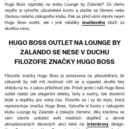
Hugo Boss výprodej na webu Lounge by Zalando? Ze všeho
nejdřív si vytvořte uživatelské konto a staňte se členem nebo
členkou našeho nákupního klubu. Pak se před vámi otevře nejen
Hugo Boss outlet, ale i jiné nabídky
značkového
zboží za
skvělou cenu.
HUGO BOSS OUTLET NA LOUNGE BY
ZALANDO SE NESE V DUCHU
FILOZOFIE ZNAČKY HUGO BOSS
Filozofie značky Hugo Boss je postavena na přesvědčení, že
zákazník by měl mít možnost cítit se a vypadat skvěle bez
ohledu na to, o jakou příležitost jde. Právě proto i náš Hugo Boss
outlet nabízí jak elegantní obleky, boty a svetry, tak sluneční
brýle a doplňky pro volný čas. Ponořte se i vy do stylu, který
reprezentuje značka Hugo Boss. Vytvořte si konto v nákupním
klubu Lounge by Zalando a získejte členství, díky kterému se
vám otevře unikátní svět módních doplňků a denně
aktualizovaných slevových akcí také na
interiérový
design.