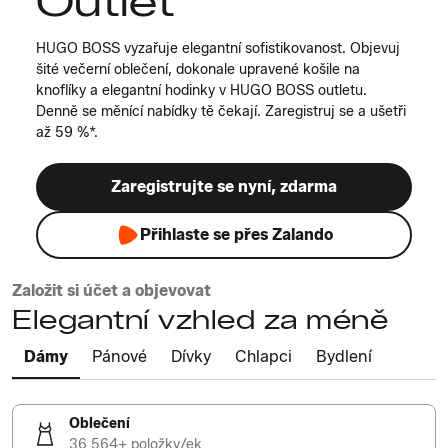
Outlet
HUGO BOSS vyzařuje elegantní sofistikovanost. Objevuj
šité večerní oblečení, dokonale upravené košile na
knoflíky a elegantní hodinky v HUGO BOSS outletu.
Denně se měnící nabídky tě čekají. Zaregistruj se a ušetři
až 59 %*.
Zaregistrujte se nyní, zdarma
Přihlaste se přes Zalando
Založit si účet a objevovat
Elegantní vzhled za méně
Dámy
Pánové
Dívky
Chlapci
Bydlení
Oblečení
36 564+ položky/ek