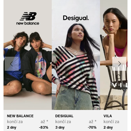
Předchozí
Další
NEW BALANCE
DESIGUAL
VILA
končí za
až *
končí za
až *
končí za
2 dny
-83%
3 dny
-70%
2 dny