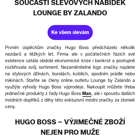
SOUČÁSTÍ SLEVOVÝCH NABÍDEK
LOUNGE BY ZALANDO
Ke všem slevám
Prvním úspěchům značky Hugo Boss předcházelo několik
nezdarů a těžkých let. Firma ale v počátečních fázích své
existence ustála období ekonomické krize i bankrot a postupně
rozšiřovala svůj sortiment. Nezaměnitelné logo značky najdete
na stylových džínách, bundách, košilích, spodním prádle nebo
mikinách. Staňte se členy online outletu Lounge by Zalando a
využijte výhody Hugo Boss výprodeje. Nakoupit můžete třeba
jedinečné produkty z řady Hugo Boss
Man
, ale i spoustu dalších
módních doplňků z dílny této exkluzivní módní značky za zlomek
ceny.
HUGO BOSS – VÝJIMEČNÉ ZBOŽÍ
NEJEN PRO MUŽE