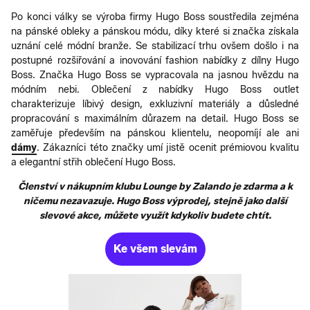
Po konci války se výroba firmy Hugo Boss soustředila zejména
na pánské obleky a pánskou módu, díky které si značka získala
uznání celé módní branže. Se stabilizací trhu ovšem došlo i na
postupné rozšiřování a inovování fashion nabídky z dílny Hugo
Boss. Značka Hugo Boss se vypracovala na jasnou hvězdu na
módním nebi. Oblečení z nabídky Hugo Boss outlet
charakterizuje líbivý design, exkluzivní materiály a důsledné
propracování s maximálním důrazem na detail. Hugo Boss se
zaměřuje především na pánskou klientelu, neopomíjí ale ani
dámy
. Zákazníci této značky umí jistě ocenit prémiovou kvalitu
a elegantní střih oblečení Hugo Boss.
Členství v nákupním klubu Lounge by Zalando je zdarma a k
ničemu nezavazuje. Hugo Boss výprodej, stejně jako další
slevové akce, můžete využít kdykoliv budete chtít.
Ke všem slevám