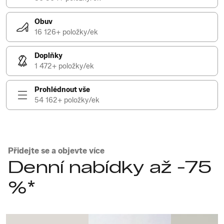
Obuv
16 126+ položky/ek
Doplňky
1 472+ položky/ek
Prohlédnout vše
54 162+ položky/ek
Přidejte se a objevte více
Denní nabídky až -75
%*