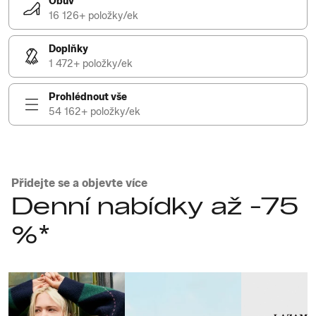
Obuv
16 126+ položky/ek
Doplňky
1 472+ položky/ek
Prohlédnout vše
54 162+ položky/ek
Přidejte se a objevte více
Denní nabídky až -75
%*