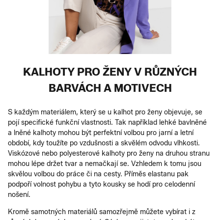
KALHOTY PRO ŽENY V RŮZNÝCH
BARVÁCH A MOTIVECH
S každým materiálem, který se u kalhot pro ženy objevuje, se
pojí specifické funkční vlastnosti. Tak například lehké bavlněné
a lněné kalhoty mohou být perfektní volbou pro jarní a letní
období, kdy toužíte po vzdušnosti a skvělém odvodu vlhkosti.
Viskózové nebo polyesterové kalhoty pro ženy na druhou stranu
mohou lépe držet tvar a nemačkají se. Vzhledem k tomu jsou
skvělou volbou do práce či na cesty. Příměs elastanu pak
podpoří volnost pohybu a tyto kousky se hodí pro celodenní
nošení.
Kromě samotných materiálů samozřejmě můžete vybírat i z