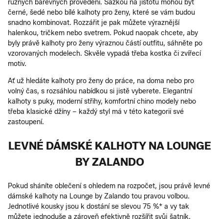
různých barevných provedení. Sázkou na jistotu mohou být
černé, šedé nebo bílé kalhoty pro ženy, které se vám budou
snadno kombinovat. Rozzářit je pak můžete výraznější
halenkou, tričkem nebo svetrem. Pokud naopak chcete, aby
byly právě kalhoty pro ženy výraznou částí outfitu, sáhněte po
vzorovaných modelech. Skvěle vypadá třeba kostka či zvířecí
motiv.
Ať už hledáte kalhoty pro ženy do práce, na doma nebo pro
volný čas, s rozsáhlou nabídkou si jistě vyberete. Elegantní
kalhoty s puky, moderní střihy, komfortní chino modely nebo
třeba klasické džíny – každý styl má v této kategorii své
zastoupení.
LEVNÉ DÁMSKÉ KALHOTY NA LOUNGE
BY ZALANDO
Pokud sháníte oblečení s ohledem na rozpočet, jsou právě levné
dámské kalhoty na Lounge by Zalando tou pravou volbou.
Jednotlivé kousky jsou k dostání se slevou 75 %* a vy tak
můžete jednoduše a zároveň efektivně rozšířit svůj šatník.