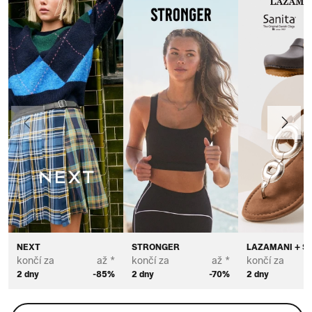
Předchozí
Další
NEXT
STRONGER
LAZAMANI + S
končí za
až *
končí za
až *
končí za
2 dny
-85%
2 dny
-70%
2 dny