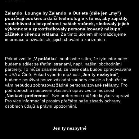
zalando-prive.es
zalando-lounge.cz
zalando-lounge.lt
zalando-lounge.sk
zalando-lounge.ro
zalando-lounge.hr
zalando-lounge.si
zalando-lounge.hu
zalando-lounge.lu
zalando-lounge.ee
zalando-lounge.lv
zalando-lounge.no
Sledujte nás také
na
Facebook
Instagram
*Ve srovnání s
doporučenou maloobchodní cenou
.