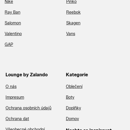
Nike
Pinko
Ray Ban
Reebok
Salomon
Skagen
Valentino
Vans
GAP
Lounge by Zalando
Kategorie
O nás
Oblečení
Impresum
Boty
Ochrana osobních údajů
Doplňky
Ochrana dat
Domov
Všeobecné obchodní