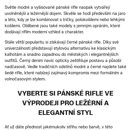
Světle modré a vyšisované pánské rifle naopak vytvářejí
uvolněnější a ležérnější dojem. Skvěle se hodí především na jaro
a léto, kdy je lze kombinovat s tričky, polokošilemi nebo lehkými
košilemi. Oblíbené jsou také modely s jemným opráním, které
dodávají riflím moderní vzhled a charakter.
Stále větší popularitu si získávají černé pánské rifle. Díky své
univerzálnosti představují stylovou alternativu ke klasickým
kalhotám a snadno zapadnou do městských i elegantnějších
outfitů. Černý denim navíc opticky zeštíhluje postavu a působí
nadčasově. Vedle tradičních odstínů modré a černé najdete také
šedé rifle, které nabízejí zajímavý kompromis mezi formálním a
volnočasovým stylem.
VYBERTE SI PÁNSKÉ RIFLE VE
VÝPRODEJI PRO LEŽÉRNÍ A
ELEGANTNÍ STYL
Ať už dáte přednost jakémukoliv střihu nebo barvě, v této