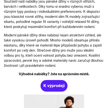
Součástí naší nabídky jsou pánské džíny v různých střizích,
barvách i velikostech. Díky tomu si snadno vyberou muži s
různými typy postavy i individuálními preferencemi. K dispozici
jsou klasické rovné střihy, moderní slim fit modely zvýrazňující
siluetu, pohodlné regular fit varianty i volnější relaxed fit džíny,
které poskytují maximální komfort při každodenním nošení.
Moderní pánské džíny dnes nabízejí nejen atraktivní vzhled, ale
také vysokou úroveň pohodlí. Mnoho modelů obsahuje příměs
elastanu, díky které se materiál lépe přizpůsobí pohybu a zajistí
komfort po celý den. Strečové džíny pro muže jsou ideální
volbou pro ty, kteří ocení volnost pohybu bez omezení. Kvalitní
zpracování, pevné švy a odolné materiály navíc zaručují dlouhou
životnost i při pravidelném nošení.
Výhodné nabídky? Jste na správném místě.
K výprodeji