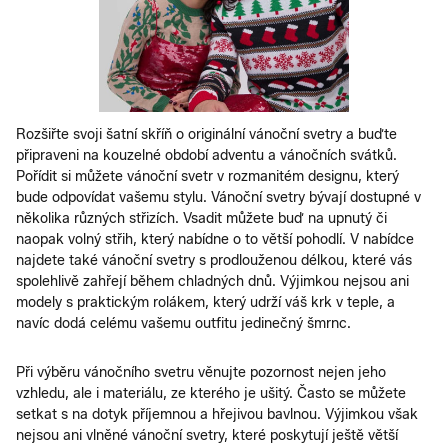
Rozšiřte svoji šatní skříň o originální vánoční svetry a buďte
připraveni na kouzelné období adventu a vánočních svátků.
Pořídit si můžete vánoční svetr v rozmanitém designu, který
bude odpovídat vašemu stylu. Vánoční svetry bývají dostupné v
několika různých střizích. Vsadit můžete buď na upnutý či
naopak volný střih, který nabídne o to větší pohodlí. V nabídce
najdete také vánoční svetry s prodlouženou délkou, které vás
spolehlivě zahřejí během chladných dnů. Výjimkou nejsou ani
modely s praktickým rolákem, který udrží váš krk v teple, a
navíc dodá celému vašemu outfitu jedinečný šmrnc.
Při výběru vánočního svetru věnujte pozornost nejen jeho
vzhledu, ale i materiálu, ze kterého je ušitý. Často se můžete
setkat s na dotyk příjemnou a hřejivou bavlnou. Výjimkou však
nejsou ani vlněné vánoční svetry, které poskytují ještě větší