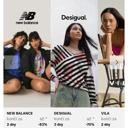
Předchozí
Další
NEW BALANCE
DESIGUAL
VILA
končí za
až *
končí za
až *
končí za
2 dny
-83%
3 dny
-70%
2 dny