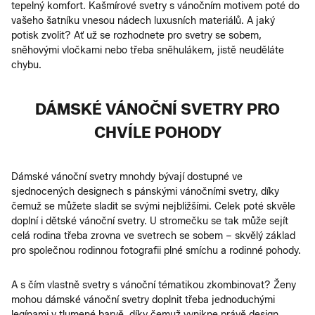
tepelný komfort. Kašmírové svetry s vánočním motivem poté do
vašeho šatníku vnesou nádech luxusních materiálů. A jaký
potisk zvolit? Ať už se rozhodnete pro svetry se sobem,
sněhovými vločkami nebo třeba sněhulákem, jistě neuděláte
chybu.
DÁMSKÉ VÁNOČNÍ SVETRY PRO
CHVÍLE POHODY
Dámské vánoční svetry mnohdy bývají dostupné ve
sjednocených designech s pánskými vánočními svetry, díky
čemuž se můžete sladit se svými nejbližšími. Celek poté skvěle
doplní i dětské vánoční svetry. U stromečku se tak může sejít
celá rodina třeba zrovna ve svetrech se sobem – skvělý základ
pro společnou rodinnou fotografii plné smíchu a rodinné pohody.
A s čím vlastně svetry s vánoční tématikou zkombinovat? Ženy
mohou dámské vánoční svetry doplnit třeba jednoduchými
legínami v tlumené barvě, díky čemuž vynikne právě design