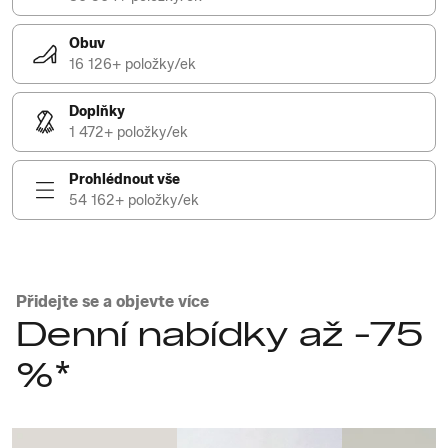
Obuv
16 126+ položky/ek
Doplňky
1 472+ položky/ek
Prohlédnout vše
54 162+ položky/ek
Přidejte se a objevte více
Denní nabídky až -75
%*