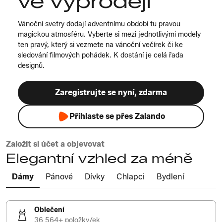
ve výprodeji
Vánoční svetry dodají adventnímu období tu pravou
magickou atmosféru. Vyberte si mezi jednotlivými modely
ten pravý, který si vezmete na vánoční večírek či ke
sledování filmových pohádek. K dostání je celá řada
designů.
Zaregistrujte se nyní, zdarma
Přihlaste se přes Zalando
Založit si účet a objevovat
Elegantní vzhled za méně
Dámy
Pánové
Dívky
Chlapci
Bydlení
Oblečení
36 564+ položky/ek