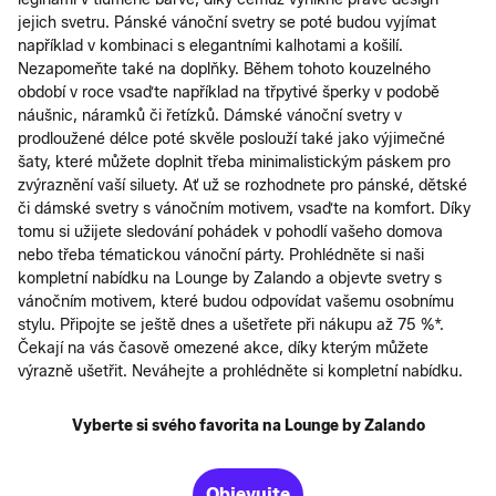
jejich svetru. Pánské vánoční svetry se poté budou vyjímat
například v kombinaci s elegantními kalhotami a košilí.
Nezapomeňte také na doplňky. Během tohoto kouzelného
období v roce vsaďte například na třpytivé šperky v podobě
náušnic, náramků či řetízků. Dámské vánoční svetry v
prodloužené délce poté skvěle poslouží také jako výjimečné
šaty, které můžete doplnit třeba minimalistickým páskem pro
zvýraznění vaší siluety. Ať už se rozhodnete pro pánské, dětské
či dámské svetry s vánočním motivem, vsaďte na komfort. Díky
tomu si užijete sledování pohádek v pohodlí vašeho domova
nebo třeba tématickou vánoční párty. Prohlédněte si naši
kompletní nabídku na Lounge by Zalando a objevte svetry s
vánočním motivem, které budou odpovídat vašemu osobnímu
stylu. Připojte se ještě dnes a ušetřete při nákupu až 75 %*.
Čekají na vás časově omezené akce, díky kterým můžete
výrazně ušetřit. Neváhejte a prohlédněte si kompletní nabídku.
Vyberte si svého favorita na Lounge by Zalando
Objevujte