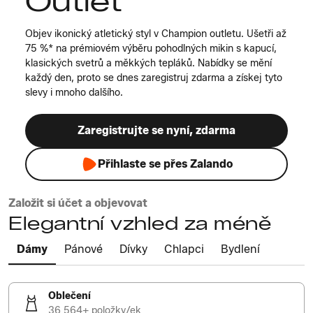
Outlet
Objev ikonický atletický styl v Champion outletu. Ušetři až
75 %* na prémiovém výběru pohodlných mikin s kapucí,
klasických svetrů a měkkých tepláků. Nabídky se mění
každý den, proto se dnes zaregistruj zdarma a získej tyto
slevy i mnoho dalšího.
Zaregistrujte se nyní, zdarma
Přihlaste se přes Zalando
Založit si účet a objevovat
Elegantní vzhled za méně
Dámy
Pánové
Dívky
Chlapci
Bydlení
Oblečení
36 564+ položky/ek