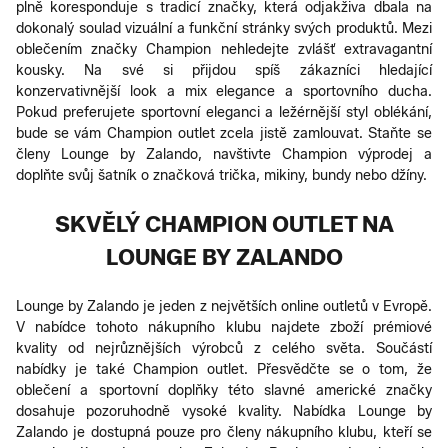
plně koresponduje s tradicí značky, která odjakživa dbala na
dokonalý soulad vizuální a funkční stránky svých produktů. Mezi
oblečením značky Champion nehledejte zvlášť extravagantní
kousky. Na své si přijdou spíš zákazníci hledající
konzervativnější look a mix elegance a sportovního ducha.
Pokud preferujete sportovní eleganci a ležérnější styl oblékání,
bude se vám Champion outlet zcela jistě zamlouvat. Staňte se
členy Lounge by Zalando, navštivte Champion výprodej a
doplňte svůj šatník o značková trička, mikiny, bundy nebo džíny.
SKVĚLÝ CHAMPION OUTLET NA
LOUNGE BY ZALANDO
Lounge by Zalando je jeden z největších online outletů v Evropě.
V nabídce tohoto nákupního klubu najdete zboží prémiové
kvality od nejrůznějších výrobců z celého světa. Součástí
nabídky je také Champion outlet. Přesvědčte se o tom, že
oblečení a sportovní doplňky této slavné americké značky
dosahuje pozoruhodně vysoké kvality. Nabídka Lounge by
Zalando je dostupná pouze pro členy nákupního klubu, kteří se