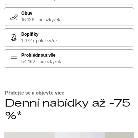
Obuv
16 126+ položky/ek
Doplňky
1 472+ položky/ek
Prohlédnout vše
54 162+ položky/ek
Přidejte se a objevte více
Denní nabídky až -75
%*