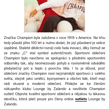
Značka Champion byla založena v roce 1919 v Americe. Na trhu
tedy působí přes 100 let a nutno dodat, že její působení je velice
úspěšné. Staleté dědictví rozvíjí celá řada inovací, díky čemuž se
ze znaku „C“ stal symbol autentičnosti. Sportovní oblečení
Champion bylo navrženo ve spolupráci s předními sportovními
odborníky tak, aby neomezovalo pohyb a rovnoměrně odvádělo
přebytečný pot a teplo z povrchu těla. I to je důvod, proč
oblečení značky Champion nosí nejznámější sportovci z celého
světa, stejně jako umělci, byznysmeni a všichni lidé, kteří mají
rádi vkusné a moderní oblečení. Přidejte se ke členům
nákupního klubu Lounge by Zalando a navštivte Champion
outlet! Objevte kvalitní sportovní oblečení a nějakou tu lákavou
slevičku, která platí pouze pro členy online
outletu
Lounge by
Zalando.