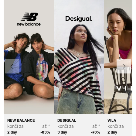
Předchozí
Další
NEW BALANCE
DESIGUAL
VILA
končí za
až *
končí za
až *
končí za
2 dny
-83%
3 dny
-70%
2 dny