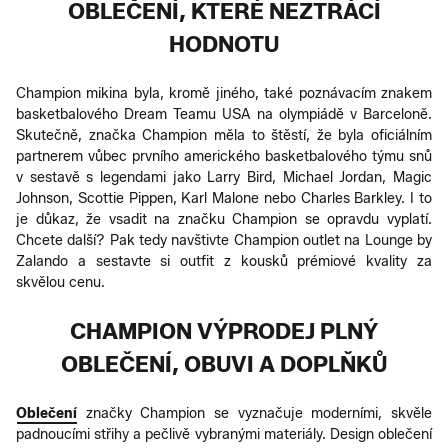
OBLEČENÍ, KTERÉ NEZTRÁCÍ
HODNOTU
Champion mikina byla, kromě jiného, také poznávacím znakem
basketbalového Dream Teamu USA na olympiádě v Barceloně.
Skutečně, značka Champion měla to štěstí, že byla oficiálním
partnerem vůbec prvního amerického basketbalového týmu snů
v sestavě s legendami jako Larry Bird, Michael Jordan, Magic
Johnson, Scottie Pippen, Karl Malone nebo Charles Barkley. I to
je důkaz, že vsadit na značku Champion se opravdu vyplatí.
Chcete další? Pak tedy navštivte Champion outlet na Lounge by
Zalando a sestavte si outfit z kousků prémiové kvality za
skvělou cenu.
CHAMPION VÝPRODEJ PLNÝ
OBLEČENÍ, OBUVI A DOPLŇKŮ
Oblečení
značky Champion se vyznačuje moderními, skvěle
padnoucími střihy a pečlivě vybranými materiály. Design oblečení