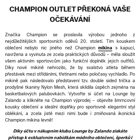
CHAMPION OUTLET PŘEKONÁ VAŠE
OČEKÁVÁNÍ
Značka Champion se proslavila výrobou jednoho z
nejdůležitějších sportovních oděvů 20. století. Tím kouskem
oblečení nebylo nic jiného než Champion
mikina
s kapucí,
navržena a vyvinuta ze zcela praktických důvodů – měla sloužit
všem aktivním sportovcům jako funkční doplněk jejich outfitů.
Díky nové mikině nehrozilo, že by svalstvo atleta během
přestávek mezi střídáními, třetinami nebo poločasy vychladlo. Po
mikině pak následovalo představení tzv. double sided trička a
prodyšné tkaniny Nylon Mesh, která sklidila úspěch zejména na
basketbalových palubovkách. Vytvořte si účet na Lounge by
Zalando a klikněte na Champion výprodej – objevíte šmrncovní
kousky oblečení a ideální doplňky pro sportovně elegantní styl
oblékání, a zcela jistě mezi nimi bude i zmiňovaná ikonická
Champion mikina levně!
Díky účtu v nákupním klubu Lounge by Zalando získáte
přístup k exkluzivním nabídkám módního oblečení, šperků i