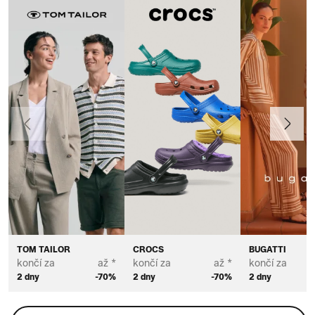
Předchozí
Další
TOM TAILOR
CROCS
BUGATTI
končí za
až *
končí za
až *
končí za
2 dny
-70%
2 dny
-70%
2 dny