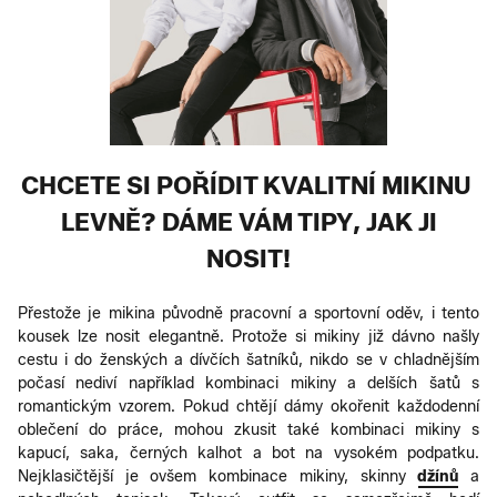
CHCETE SI POŘÍDIT KVALITNÍ MIKINU
LEVNĚ? DÁME VÁM TIPY, JAK JI
NOSIT!
Přestože je mikina původně pracovní a sportovní oděv, i tento
kousek lze nosit elegantně. Protože si mikiny již dávno našly
cestu i do ženských a dívčích šatníků, nikdo se v chladnějším
počasí nediví například kombinaci mikiny a delších šatů s
romantickým vzorem. Pokud chtějí dámy okořenit každodenní
oblečení do práce, mohou zkusit také kombinaci mikiny s
kapucí, saka, černých kalhot a bot na vysokém podpatku.
Nejklasičtější je ovšem kombinace mikiny, skinny
džínů
a