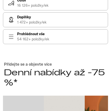
Obuv
16 126+ položky/ek
Doplňky
1 472+ položky/ek
Prohlédnout vše
54 162+ položky/ek
Přidejte se a objevte více
Denní nabídky až -75
%*