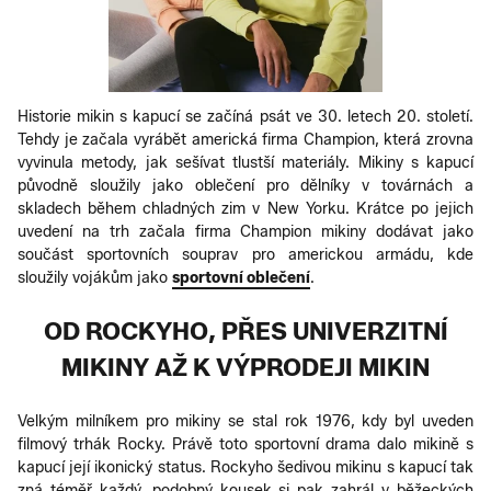
Historie mikin s kapucí se začíná psát ve 30. letech 20. století.
Tehdy je začala vyrábět americká firma Champion, která zrovna
vyvinula metody, jak sešívat tlustší materiály. Mikiny s kapucí
původně sloužily jako oblečení pro dělníky v továrnách a
skladech během chladných zim v New Yorku. Krátce po jejich
uvedení na trh začala firma Champion mikiny dodávat jako
součást sportovních souprav pro americkou armádu, kde
sloužily vojákům jako
sportovní oblečení
.
OD ROCKYHO, PŘES UNIVERZITNÍ
MIKINY AŽ K VÝPRODEJI MIKIN
Velkým milníkem pro mikiny se stal rok 1976, kdy byl uveden
filmový trhák Rocky. Právě toto sportovní drama dalo mikině s
kapucí její ikonický status. Rockyho šedivou mikinu s kapucí tak
zná téměř každý, podobný kousek si pak zahrál v běžeckých