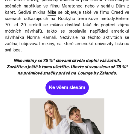
scénách například ve filmu Maratonec nebo v seriálu Dům z
karet. Šedivá mikina
Nike
se objevuje také ve filmu Creed ve
scénách odkazujících na Rockyho tréninkové metody.Během
70. let 20. století se mikina dostává také do popředí zájmu
módních návrhářů, takto se proslavila například americká
návrhářka Norma Kamali. Nezávisle na těchto aktivitách se
začínají objevovat mikiny, na které americké univerzity tisknou
svá loga.
Nike mikiny se 75 %* slevami skvěle doplní váš šatník.
Zazáříte a ještě k tomu ušetříte. Ulovte si svou slevu až 75 %*
na prémiové značky právě na Lounge by Zalando.
Ke všem slevám