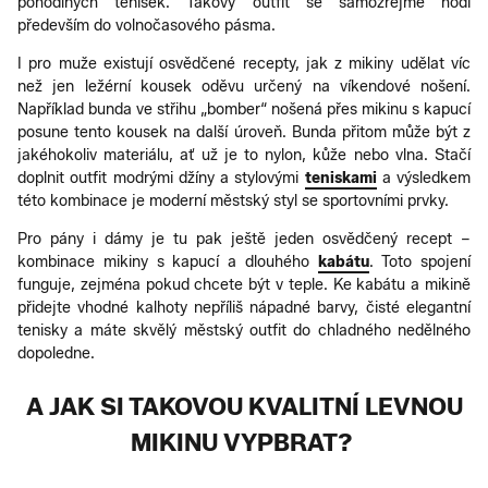
pohodlných tenisek. Takový outfit se samozřejmě hodí
především do volnočasového pásma.
I pro muže existují osvědčené recepty, jak z mikiny udělat víc
než jen ležérní kousek oděvu určený na víkendové nošení.
Například bunda ve střihu „bomber“ nošená přes mikinu s kapucí
posune tento kousek na další úroveň. Bunda přitom může být z
jakéhokoliv materiálu, ať už je to nylon, kůže nebo vlna. Stačí
doplnit outfit modrými džíny a stylovými
teniskami
a výsledkem
této kombinace je moderní městský styl se sportovními prvky.
Pro pány i dámy je tu pak ještě jeden osvědčený recept –
kombinace mikiny s kapucí a dlouhého
kabátu
. Toto spojení
funguje, zejména pokud chcete být v teple. Ke kabátu a mikině
přidejte vhodné kalhoty nepříliš nápadné barvy, čisté elegantní
tenisky a máte skvělý městský outfit do chladného nedělného
dopoledne.
A JAK SI TAKOVOU KVALITNÍ LEVNOU
MIKINU VYPBRAT?