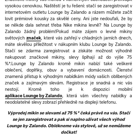
vysokou cenovkou. Naštěstí je tu řešení: stačí se zaregistrovat v
internetovém outletu Lounge by Zalando a rázem můžete začít
lovit prémiové kousky za skvělé ceny. Ani jste nedoufali, že by
se někde dala sehnat třeba Nike mikina levně? Na Lounge by
Zalando žádný problém!Pokud máte zájem o levné mikiny
světových
značek
, které vás zahřejí v chladných jarních dnech,
máte skvělou příležitost v nákupním klubu Lounge by Zalando.
Stačí se zdarma zaregistrovat a získáte možnost výhodně
nakupovat značkové mikiny, slevy šplhají až do výše 75
%*.Lounge by Zalando kromě mikin nabízí také veškeré
oblečení, doplňky, obuv a vybavení domácnosti. Členství
znamená přístup k výhodným nabídkám módy vašich oblíbených
značek a zajímavým slevám. Registrace je snadná a nic vás
nestojí. Kromě toho je k dispozici mobilní
aplikace Lounge by Zalando
, která vám všechny nabídky a
neodolatelné slevy zobrazí přehledně na displeji telefonu.
Výprodej mikin se slevami až 75 %* čeká právě na vás. Stačí
se jen zaregistrovat a pak si naplno užívat všech výhod
Lounge by Zalando. Oblékneme vás stylově, už se nemůžeme
dočkat!