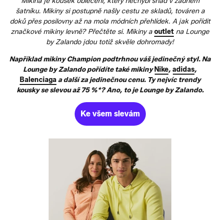
Mikina je kousek oblečení, který nechybí snad v žádném
šatníku. Mikiny si postupně našly cestu ze skladů, továren a
doků přes posilovny až na mola módních přehlídek. A jak pořídit
značkové mikiny levně? Přečtěte si. Mikiny a
outlet
na Lounge
by Zalando jdou totiž skvěle dohromady!
Například mikiny Champion podtrhnou váš jedinečný styl. Na
Lounge by Zalando pořídíte také mikiny
Nike
,
adidas
,
Balenciaga
a další za jedinečnou cenu. Ty nejvíc trendy
kousky se slevou až 75 %*? Ano, to je Lounge by Zalando.
Ke všem slevám