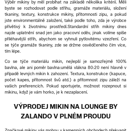
Výběr mikiny by měl probíhat na základě několika kritérií. Měli
byste se rozhodovat podle střihu, gramáže materiálu, složení
tkaniny, textury, konstrukce mikiny, přítomnosti zipu, a pokud
jste environmentálně založení, také podle toho, zda je výrobce
přívětivý k životnímu prostředí.Standardní střih mikiny dnes
najde uplatnění snad jen jako pracovní oděv, jinak volíme spíše
přiléhavější střih, abychom se vyhnuli pytlovitému vzezření. Co
se týče gramáže tkaniny, zde se držme osvědčeného čím více,
tím lépe.
Co se týče materiálu mikin, nejlepší je samozřejmě 100%
bavlna, ale ani poměr bavlna:umělá vlákna 80:20 není hlavně v
případě levných mikin k zahození. Textura, konstrukce (kapuce,
počet kapes, přítomnost švů atd.) a přítomnost zipu záleží na
vašich preferencích. Pokud sportujete, možnost rozepnout si
mikinu, když je vám horko, je k nezaplacení.
VÝPRODEJ MIKIN NA LOUNGE BY
ZALANDO V PLNÉM PROUDU
Značkové mikiny vás mohou v kamenných obchodech překvapit