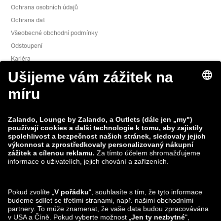
Ochrana osobních údajů
Ochrana dat
Všeobecné obchodní podmínky
Odstoupení
Kariéra
Hlášení zranitelnosti
Bezpečnost produktu
Skupina Zalando
Platební metody
Zalando
ABOUT YOU
Sledujte nás také na
Možnosti dopravy