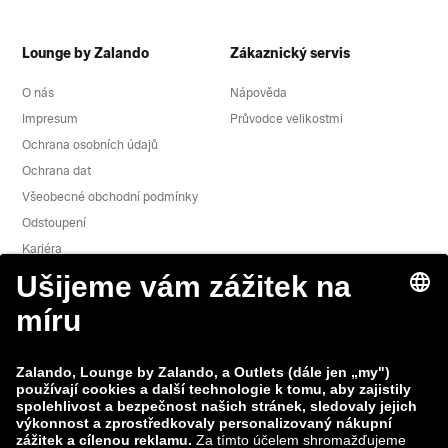
Lounge by Zalando
Zákaznický servis
O nás
Nápověda
Impresum
Průvodce velikostmi
Ochrana osobních údajů
Ochrana dat
Všeobecné obchodní podmínky
Odstoupení
Kariéra
Hlášení zranitelnosti
Bezpečnost produktu
Skupina Zalando
Platební metody
Zalando
ABOUT YOU