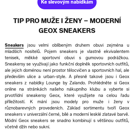
Ke slevovým nabídkám
TIP PRO MUŽE I ŽENY – MODERNÍ
GEOX SNEAKERS
Sneakers
jsou velmi oblíbeným druhem obuvi zejména u
mladších nositelů. Pojem sneakers je vlastně ekvivalentem
tenisek, měkké sportovní obuvi s gumovou podrážkou.
Sneakersy se využívají jako funkční doplněk sportovních outfitů,
ale jejich doménou není prostor tělocvičen a sportovních hal, ale
především ulice a urban-style. A přesně takové jsou i Geox
sneakers z nabídky Lounge by Zalando. Prohlédněte si Geox
online na stránkách našeho nákupního klubu a vyberte si
prvotřídní sneakersy Geox, které využijete na celou řadu
příležitostí. K mání jsou modely pro muže i ženy v
různobarevných provedeních. Základ sortimentu tvoří Geox
sneakers v univerzální černé, bílé a moderní lesklé zlatavé barvě.
Módní Geox sneakers se snadno kombinují s většinou outfitů,
včetně džín nebo sukní.