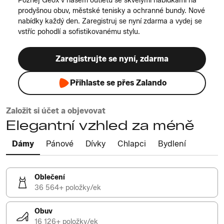
Poznej Geox v našem outletu se skvělými nabídkami na
prodyšnou obuv, městské tenisky a ochranné bundy. Nové
nabídky každý den. Zaregistruj se nyní zdarma a vydej se
vstříc pohodlí a sofistikovanému stylu.
Zaregistrujte se nyní, zdarma
Přihlaste se přes Zalando
Založit si účet a objevovat
Elegantní vzhled za méně
Dámy
Pánové
Dívky
Chlapci
Bydlení
Oblečení
36 564+ položky/ek
Obuv
16 126+ položky/ek