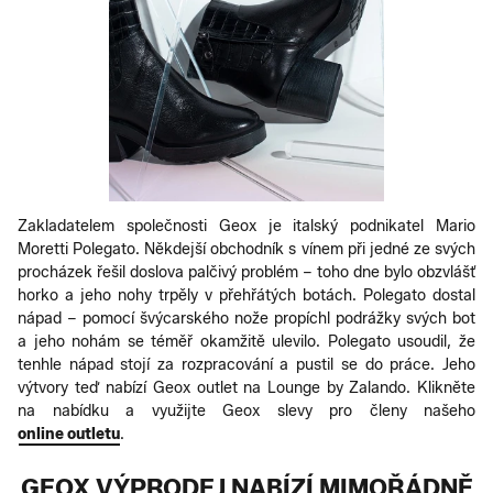
Zakladatelem společnosti Geox je italský podnikatel Mario
Moretti Polegato. Někdejší obchodník s vínem při jedné ze svých
procházek řešil doslova palčivý problém – toho dne bylo obzvlášť
horko a jeho nohy trpěly v přehřátých botách. Polegato dostal
nápad – pomocí švýcarského nože propíchl podrážky svých bot
a jeho nohám se téměř okamžitě ulevilo. Polegato usoudil, že
tenhle nápad stojí za rozpracování a pustil se do práce. Jeho
výtvory teď nabízí Geox outlet na Lounge by Zalando. Klikněte
na nabídku a využijte Geox slevy pro členy našeho
online outletu
.
GEOX VÝPRODEJ NABÍZÍ MIMOŘÁDNĚ