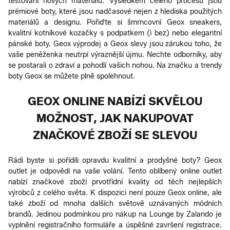
testování nových materiálů. Výsledkem celého procesu jsou
prémiové boty, které jsou nadčasové nejen z hlediska použitých
materiálů a designu. Pořiďte si šmrncovní Geox sneakers,
kvalitní kotníkové kozačky s podpatkem (i bez) nebo elegantní
pánské boty. Geox výprodej a Geox slevy jsou zárukou toho, že
vaše peněženka neutrpí výraznější újmu. Nechte odborníky, aby
se postarali o zdraví a pohodlí vašich nohou. Na značku a trendy
boty Geox se můžete plně spolehnout.
GEOX ONLINE NABÍZÍ SKVĚLOU
MOŽNOST, JAK NAKUPOVAT
ZNAČKOVÉ ZBOŽÍ SE SLEVOU
Rádi byste si pořídili opravdu kvalitní a prodyšné boty? Geox
outlet je odpovědí na vaše volání. Tento oblíbený online outlet
nabízí značkové zboží prvotřídní kvality od těch nejlepších
výrobců z celého světa. K dispozici není pouze Geox online, ale
také zboží od mnoha dalších světově uznávaných módních
brandů. Jedinou podmínkou pro nákup na Lounge by Zalando je
vyplnění registračního formuláře a úspěšné završení registrace.