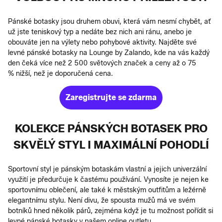
Pánské botasky jsou druhem obuvi, která vám nesmí chybět, ať
už jste teniskový typ a nedáte bez nich ani ránu, anebo je
obouváte jen na výlety nebo pohybové aktivity. Najděte své
levné pánské botasky na Lounge by Zalando, kde na vás každý
den čeká více než 2 500 světových značek a ceny až o 75
% nižší, než je doporučená cena.
Zaregistrujte se zdarma
KOLEKCE PÁNSKÝCH BOTASEK PRO
SKVĚLÝ STYL I MAXIMÁLNÍ POHODLÍ
Sportovní styl je pánským botaskám vlastní a jejich univerzální
využití je předurčuje k častému používání. Vynosíte je nejen ke
sportovnímu oblečení, ale také k městským outfitům a ležérně
elegantnímu stylu. Není divu, že spousta mužů má ve svém
botníků hned několik párů, zejména když je tu možnost pořídit si
levné pánské botasky v našem online outletu.