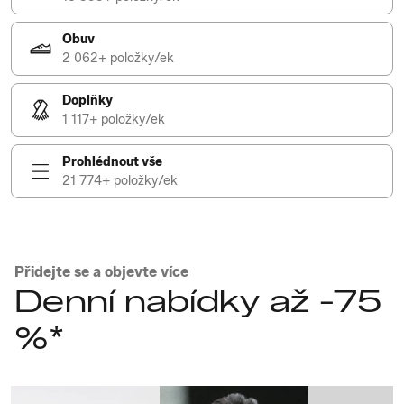
Obuv
2 062+ položky/ek
Doplňky
1 117+ položky/ek
Prohlédnout vše
21 774+ položky/ek
Přidejte se a objevte více
Denní nabídky až -75
%*