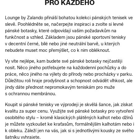
PRO KAŽDÉHO
Lounge by Zalando přináší bohatou kolekci pánských tenisek ve
slevě. Poohlédněte se, načerpejte inspiraci a zvolte si levné
pánské botasky, které odpovídají vašim požadavkům na
funkčnost a vzhled. Základem jsou pánské sportovní tenisky
v decentní černé, bílé nebo jiné neutrální barvě, u kterých
nebudete muset moc přemýšlet, co k nim obléknout.
Vy víte nejlépe, kam budete své pánské botasky nejčastěji
nosit. Něco jiného potřebujete na každodenní pochůzky a do
práce, něco jiného na výlety do přírody nebo procházky v parku.
Důležitou roli hraje prodyšnost a schopnost odvádět vlhkost, ale
jindy dáte přednost nepromokavým teniskám pro muže
s ochrannou membránou.
Koupit si pánské tenisky ve výprodeji je skvělá šance, jak získat
kvalitu za super cenu. Využijte své pánské botasky pro vytvoření
osobitého stylu – kromě klasických plátěných kalhot nebo džínů
je můžete vyzkoušet ke kraťasům, formálnějším kalhotám nebo i
k obleku. Záleží jen na vás, jak si s jednotlivými kousky ze svého
šatníku vyhrajete.