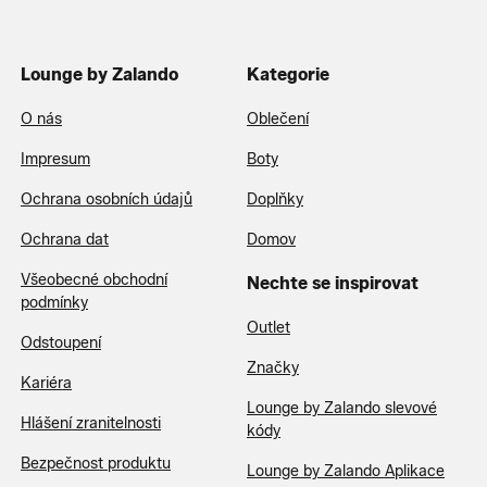
Lounge by Zalando
Kategorie
O nás
Oblečení
Impresum
Boty
Ochrana osobních údajů
Doplňky
Ochrana dat
Domov
Všeobecné obchodní
Nechte se inspirovat
podmínky
Outlet
Odstoupení
Značky
Kariéra
Lounge by Zalando slevové
Hlášení zranitelnosti
kódy
Bezpečnost produktu
Lounge by Zalando Aplikace