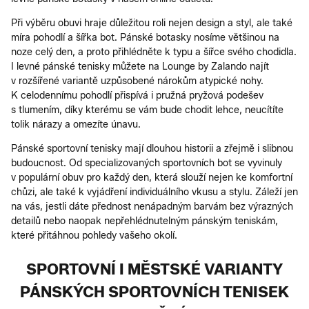
Při výběru obuvi hraje důležitou roli nejen design a styl, ale také
míra pohodlí a šířka bot. Pánské botasky nosíme většinou na
noze celý den, a proto přihlédněte k typu a šířce svého chodidla.
I levné pánské tenisky můžete na Lounge by Zalando najít
v rozšířené variantě uzpůsobené nárokům atypické nohy.
K celodennímu pohodlí přispívá i pružná pryžová podešev
s tlumením, díky kterému se vám bude chodit lehce, neucítíte
tolik nárazy a omezíte únavu.
Pánské sportovní tenisky mají dlouhou historii a zřejmě i slibnou
budoucnost. Od specializovaných sportovních bot se vyvinuly
v populární obuv pro každý den, která slouží nejen ke komfortní
chůzi, ale také k vyjádření individuálního vkusu a stylu. Záleží jen
na vás, jestli dáte přednost nenápadným barvám bez výrazných
detailů nebo naopak nepřehlédnutelným pánským teniskám,
které přitáhnou pohledy vašeho okolí.
SPORTOVNÍ I MĚSTSKÉ VARIANTY
PÁNSKÝCH SPORTOVNÍCH TENISEK