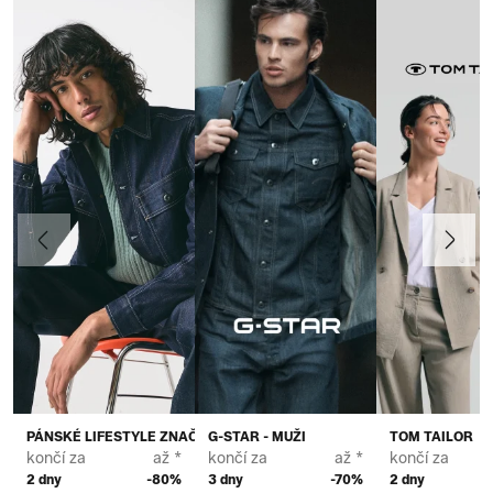
Předchozí
Další
PÁNSKÉ LIFESTYLE ZNAČKY PRÉMIUM
G-STAR - MUŽI
TOM TAILOR
končí za
až *
končí za
až *
končí za
2 dny
-80%
3 dny
-70%
2 dny