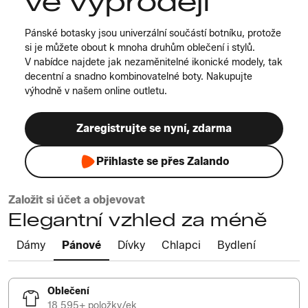
ve výprodeji
Pánské botasky jsou univerzální součástí botníku, protože
si je můžete obout k mnoha druhům oblečení i stylů.
V nabídce najdete jak nezaměnitelné ikonické modely, tak
decentní a snadno kombinovatelné boty. Nakupujte
výhodně v našem online outletu.
Zaregistrujte se nyní, zdarma
Přihlaste se přes Zalando
Založit si účet a objevovat
Elegantní vzhled za méně
Dámy
Pánové
Dívky
Chlapci
Bydlení
Oblečení
18 595+ položky/ek