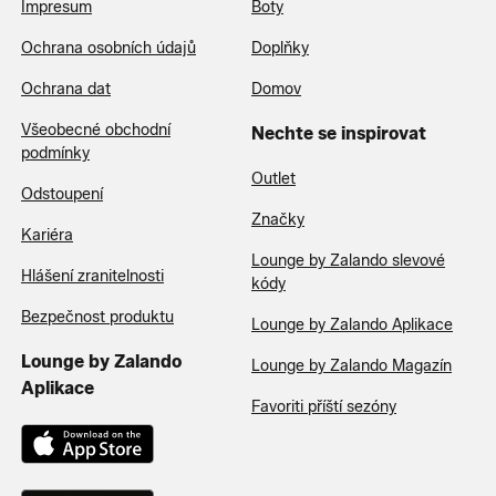
Impresum
Boty
Ochrana osobních údajů
Doplňky
Ochrana dat
Domov
Všeobecné obchodní
Nechte se inspirovat
podmínky
Outlet
Odstoupení
Značky
Kariéra
Lounge by Zalando slevové
Hlášení zranitelnosti
kódy
Bezpečnost produktu
Lounge by Zalando Aplikace
Lounge by Zalando
Lounge by Zalando Magazín
Aplikace
Favoriti příští sezóny