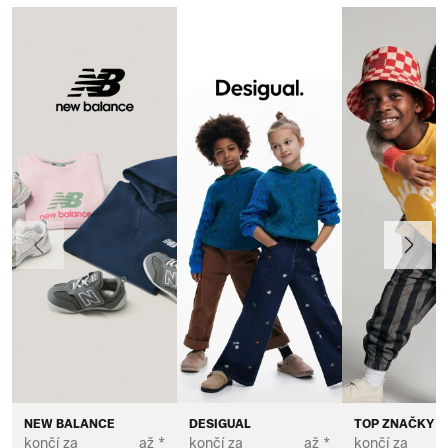
Předchozí
Další
NEW BALANCE
DESIGUAL
TOP ZNAČKY P
končí za
až *
končí za
až *
končí za