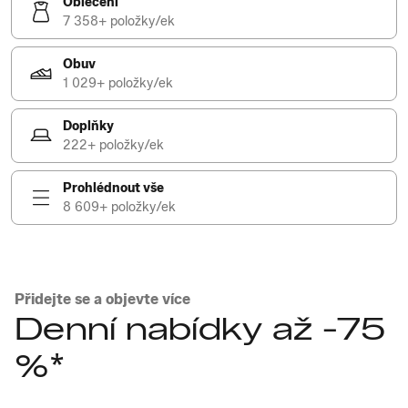
Oblečení
7 358+ položky/ek
Obuv
1 029+ položky/ek
Doplňky
222+ položky/ek
Prohlédnout vše
8 609+ položky/ek
Přidejte se a objevte více
Denní nabídky až -75
%*