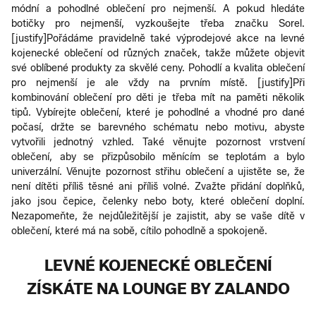
módní a pohodlné oblečení pro nejmenší. A pokud hledáte
botičky pro nejmenší, vyzkoušejte třeba značku Sorel.
[justify]Pořádáme pravidelně také výprodejové akce na levné
kojenecké oblečení od různých značek, takže můžete objevit
své oblíbené produkty za skvělé ceny. Pohodlí a kvalita oblečení
pro nejmenší je ale vždy na prvním místě. [justify]Při
kombinování oblečení pro děti je třeba mít na paměti několik
tipů. Vybírejte oblečení, které je pohodlné a vhodné pro dané
počasí, držte se barevného schématu nebo motivu, abyste
vytvořili jednotný vzhled. Také věnujte pozornost vrstvení
oblečení, aby se přizpůsobilo měnícím se teplotám a bylo
univerzální. Věnujte pozornost střihu oblečení a ujistěte se, že
není dítěti příliš těsné ani příliš volné. Zvažte přidání doplňků,
jako jsou čepice, čelenky nebo boty, které oblečení doplní.
Nezapomeňte, že nejdůležitější je zajistit, aby se vaše dítě v
oblečení, které má na sobě, cítilo pohodlně a spokojeně.
LEVNÉ KOJENECKÉ OBLEČENÍ
ZÍSKÁTE NA LOUNGE BY ZALANDO