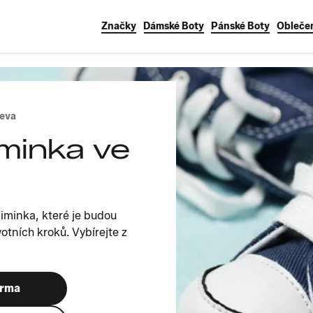
Značky
Dámské Boty
Pánské Boty
Obleče
leva
minka ve
iminka, které je budou
otních kroků. Vybírejte z
arma