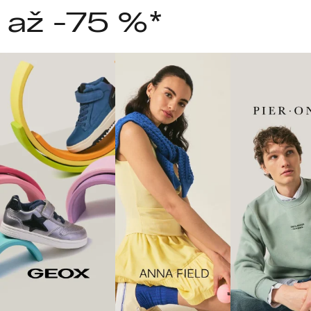
 až -75 %*