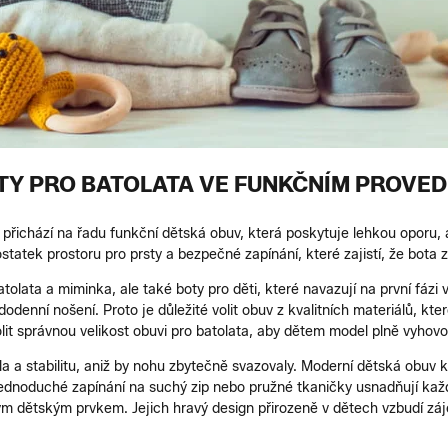
TY PRO BATOLATA VE FUNKČNÍM PROVED
, přichází na řadu funkční dětská obuv, která poskytuje lehkou oporu, 
tatek prostoru pro prsty a bezpečné zapínání, které zajistí, že bota z
olata a miminka, ale také boty pro děti, které navazují na první fázi v
odenní nošení. Proto je důležité volit obuv z kvalitních materiálů, kte
lit správnou velikost obuvi pro batolata, aby dětem model plně vyhovo
a a stabilitu, aniž by nohu zbytečně svazovaly. Moderní dětská obuv k
ty, jednoduché zapínání na suchý zip nebo pružné tkaničky usnadňují k
ým dětským prvkem. Jejich hravý design přirozeně v dětech vzbudí z