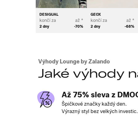
DESIGUAL
GEOX
končí za
až *
končí za
až *
2 dny
-70%
2 dny
-68%
Výhody Lounge by Zalando
Jaké výhody n
Až 75% sleva z DMO
Špičkové značky každý den.
Výrazný styl bez velkých investic.