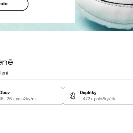
ando
éně
lení
Obuv
Doplňky
16 126+ položky/ek
1 472+ položky/ek