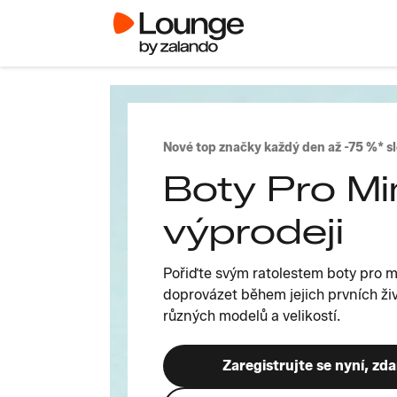
Nové top značky každý den až -75 %* s
Boty Pro Mi
výprodeji
Pořiďte svým ratolestem boty pro m
doprovázet během jejich prvních živ
různých modelů a velikostí.
Zaregistrujte se nyní, zd