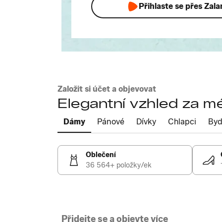
Přihlaste se přes Zal
Založit si účet a objevovat
Elegantní vzhled za m
Dámy
Pánové
Dívky
Chlapci
Byd
Oblečení
36 564+ položky/ek
Přidejte se a objevte více