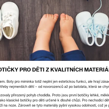
OTIČKY PRO DĚTI Z KVALITNÍCH MATERIÁ
em. Boty pro miminka totiž neplní jen estetickou funkci, ale hrají zása
řeby nejmenších dětí – od novorozenců až po batolata, která se chyst
ovaly přirozený pohyb chodidla. Proto jsou první botičky lehké, měkké
ako klasické botičky pro děti určené k dlouhé chůzi. Pro nechodící dě
ží na noze. Zároveň se tyto materiály pyšní vysokou odolností, což je