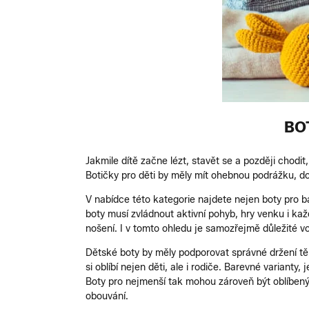
BO
Jakmile dítě začne lézt, stavět se a později chodit
Botičky pro děti by měly mít ohebnou podrážku, dos
V nabídce této kategorie najdete nejen boty pro bat
boty musí zvládnout aktivní pohyb, hry venku i každ
nošení. I v tomto ohledu je samozřejmě důležité vo
Dětské boty by měly podporovat správné držení těl
si oblíbí nejen děti, ale i rodiče. Barevné varian
Boty pro nejmenší tak mohou zároveň být oblíben
obouvání.