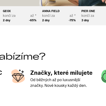
GEOX
ANNA FIELD
PIER ONE
končí za
až *
končí za
až *
končí za
2 dny
-65%
2 dny
-75%
3 dny
abízíme?
C
Značky, které milujete
Od běžných až po luxusnější
značky. Nové kousky každý den.