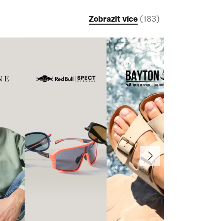
Zobrazit více
(
183
)
Další