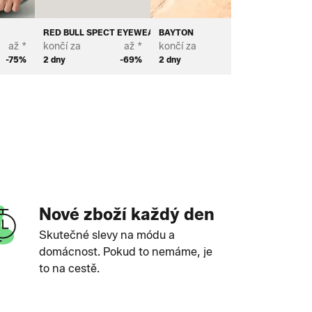
RED BULL SPECT EYEWEAR
BAYTON
BIANCO
až *
končí za
až *
končí za
až *
končí za
-75%
2 dny
-69%
2 dny
-68%
2 dny
Nové zboží každý den
Skutečné slevy na módu a
domácnost. Pokud to nemáme, je
to na cestě.