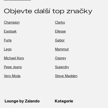
Objevte další top značky
Champion
Clarks
Eastpak
Ellesse
Furla
Gabor
Lego
Mammut
Michael Kors
Osprey
Pepe Jeans
Superdry
Vero Moda
Steve Madden
Lounge by Zalando
Kategorie