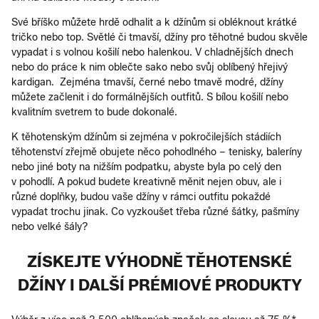
Své bříško můžete hrdě odhalit a k džínům si obléknout krátké
tričko nebo top. Světlé či tmavší, džíny pro těhotné budou skvěle
vypadat i s volnou košilí nebo halenkou. V chladnějších dnech
nebo do práce k nim oblečte sako nebo svůj oblíbený hřejivý
kardigan. Zejména tmavší, černé nebo tmavě modré, džíny
můžete začlenit i do formálnějších outfitů. S bílou košilí nebo
kvalitním svetrem to bude dokonalé.
K těhotenským džínům si zejména v pokročilejších stádiích
těhotenství zřejmě obujete něco pohodlného – tenisky, baleríny
nebo jiné boty na nižším podpatku, abyste byla po celý den
v pohodlí. A pokud budete kreativně měnit nejen obuv, ale i
různé doplňky, budou vaše džíny v rámci outfitu pokaždé
vypadat trochu jinak. Co vyzkoušet třeba různé šátky, pašmíny
nebo velké šály?
ZÍSKEJTE VÝHODNĚ TĚHOTENSKÉ
DŽÍNY I DALŠÍ PRÉMIOVÉ PRODUKTY