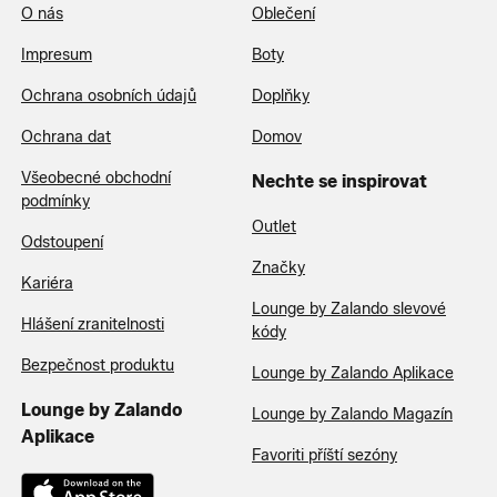
O nás
Oblečení
Impresum
Boty
Ochrana osobních údajů
Doplňky
Ochrana dat
Domov
Všeobecné obchodní
Nechte se inspirovat
podmínky
Outlet
Odstoupení
Značky
Kariéra
Lounge by Zalando slevové
Hlášení zranitelnosti
kódy
Bezpečnost produktu
Lounge by Zalando Aplikace
Lounge by Zalando
Lounge by Zalando Magazín
Aplikace
Favoriti příští sezóny