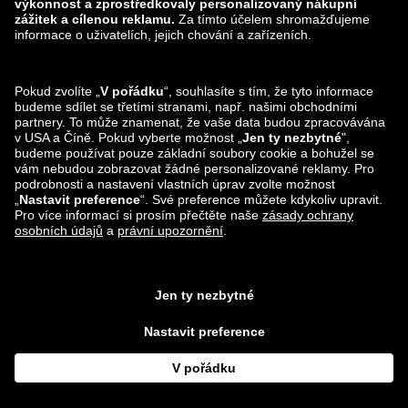
zalando-lounge.ro
zalando-lounge.hr
zalando-lounge.si
zalando-lounge.hu
zalando-lounge.lu
zalando-lounge.ee
zalando-lounge.lv
zalando-lounge.no
Sledujte nás také
na
Facebook
Instagram
*Ve srovnání s
doporučenou maloobchodní cenou
.