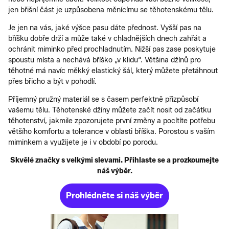
jen břišní část je uzpůsobena měnícímu se těhotenskému tělu.
Je jen na vás, jaké výšce pasu dáte přednost. Vyšší pas na
bříšku dobře drží a může také v chladnějších dnech zahřát a
ochránit miminko před prochladnutím. Nižší pas zase poskytuje
spoustu místa a nechává bříško „v klidu“. Většina džínů pro
těhotné má navíc měkký elastický šál, který můžete přetáhnout
přes břicho a být v pohodlí.
Příjemný pružný materiál se s časem perfektně přizpůsobí
vašemu tělu. Těhotenské džíny můžete začít nosit od začátku
těhotenství, jakmile zpozorujete první změny a pocítíte potřebu
většího komfortu a tolerance v oblasti bříška. Porostou s vaším
miminkem a využijete je i v období po porodu.
Skvělé značky s velkými slevami. Přihlaste se a prozkoumejte
náš výběr.
Prohlédněte si náš výběr