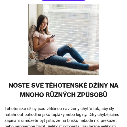
NOSTE SVÉ TĚHOTENSKÉ DŽÍNY NA
MNOHO RŮZNÝCH ZPŮSOBŮ
Těhotenské džíny jsou většinou navrženy chytře tak, aby šly
natáhnout pohodlně jako tepláky nebo legíny. Díky chybějícímu
zapínání si můžete být jistá, že na bříšku nebude nic překážet
nebo nepříjemně tlačit. Velikost odpovídá vaší běžné velikosti,