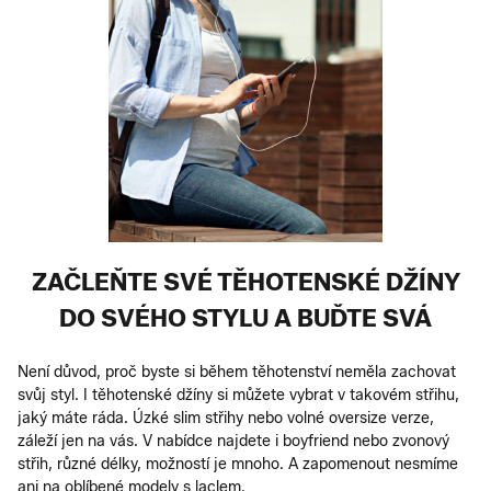
ZAČLEŇTE SVÉ TĚHOTENSKÉ DŽÍNY
DO SVÉHO STYLU A BUĎTE SVÁ
Není důvod, proč byste si během těhotenství neměla zachovat
svůj styl. I těhotenské džíny si můžete vybrat v takovém střihu,
jaký máte ráda. Úzké slim střihy nebo volné oversize verze,
záleží jen na vás. V nabídce najdete i boyfriend nebo zvonový
střih, různé délky, možností je mnoho. A zapomenout nesmíme
ani na oblíbené modely s laclem.