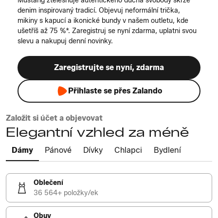
Mustang ztělesňuje autentického ducha svobody skrze
denim inspirovaný tradicí. Objevuj neformální trička,
mikiny s kapucí a ikonické bundy v našem outletu, kde
ušetříš až 75 %*. Zaregistruj se nyní zdarma, uplatni svou
slevu a nakupuj denní novinky.
Zaregistrujte se nyní, zdarma
Přihlaste se přes Zalando
Založit si účet a objevovat
Elegantní vzhled za méně
Dámy
Pánové
Dívky
Chlapci
Bydlení
Oblečení
36 564+ položky/ek
Obuv