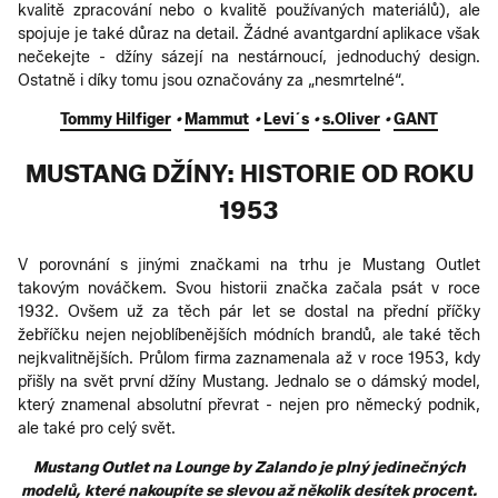
kvalitě zpracování nebo o kvalitě používaných materiálů), ale
spojuje je také důraz na detail. Žádné avantgardní aplikace však
nečekejte - džíny sázejí na nestárnoucí, jednoduchý design.
Ostatně i díky tomu jsou označovány za „nesmrtelné“.
Tommy Hilfiger
•
Mammut
•
Levi´s
•
s.Oliver
•
GANT
MUSTANG DŽÍNY: HISTORIE OD ROKU
1953
V porovnání s jinými značkami na trhu je Mustang Outlet
takovým nováčkem. Svou historii značka začala psát v roce
1932. Ovšem už za těch pár let se dostal na přední příčky
žebříčku nejen nejoblíbenějších módních brandů, ale také těch
nejkvalitnějších. Průlom firma zaznamenala až v roce 1953, kdy
přišly na svět první džíny Mustang. Jednalo se o dámský model,
který znamenal absolutní převrat - nejen pro německý podnik,
ale také pro celý svět.
Mustang Outlet na Lounge by Zalando je plný jedinečných
modelů, které nakoupíte se slevou až několik desítek procent.