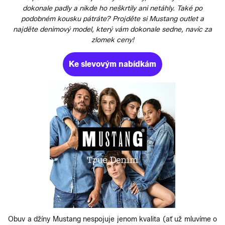
dokonale padly a nikde ho neškrtily ani netáhly. Také po
podobném kousku pátráte? Projděte si Mustang outlet a
najděte denimový model, který vám dokonale sedne, navíc za
zlomek ceny!
Ke slevovým nabídkám
Obuv a džíny Mustang nespojuje jenom kvalita (ať už mluvíme o