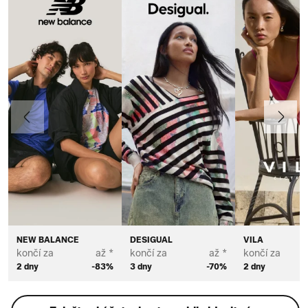
Předchozí
Další
NEW BALANCE
DESIGUAL
VILA
končí za
až *
končí za
až *
končí za
2 dny
-83%
3 dny
-70%
2 dny