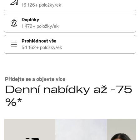
16 126+ položky/ek
Doplňky
1 472+ položky/ek
Prohlédnout vše
54 162+ položky/ek
Přidejte se a objevte více
Denní nabídky až -75
%*