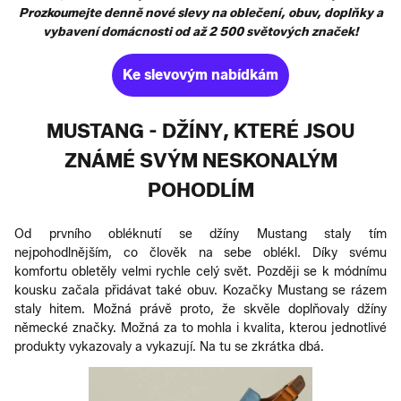
Prozkoumejte denně nové slevy na oblečení, obuv, doplňky a
vybavení domácnosti od až 2 500 světových značek!
Ke slevovým nabídkám
MUSTANG - DŽÍNY, KTERÉ JSOU
ZNÁMÉ SVÝM NESKONALÝM
POHODLÍM
Od prvního obléknutí se džíny Mustang staly tím
nejpohodlnějším, co člověk na sebe oblékl. Díky svému
komfortu obletěly velmi rychle celý svět. Později se k módnímu
kousku začala přidávat také obuv. Kozačky Mustang se rázem
staly hitem. Možná právě proto, že skvěle doplňovaly džíny
německé značky. Možná za to mohla i kvalita, kterou jednotlivé
produkty vykazovaly a vykazují. Na tu se zkrátka dbá.