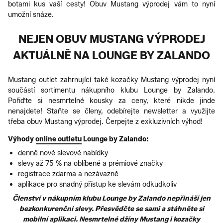
botami kus vaší cesty! Obuv Mustang výprodej vám to nyní
umožní snáze.
NEJEN OBUV MUSTANG VÝPRODEJ
AKTUÁLNĚ NA LOUNGE BY ZALANDO
Mustang outlet zahrnující také kozačky Mustang výprodej nyní
součástí sortimentu nákupního klubu Lounge by Zalando.
Pořiďte si nesmrtelné kousky za ceny, které nikde jinde
nenajdete! Staňte se členy, odebírejte newsletter a využijte
třeba obuv Mustang výprodej. Čerpejte z exkluzivních výhod!
Výhody
online outletu
Lounge by Zalando:
denně nové slevové nabídky
slevy až 75 % na oblíbené a prémiové značky
registrace zdarma a nezávazně
aplikace pro snadný přístup ke slevám odkudkoliv
Členství v nákupním klubu Lounge by Zalando nepřináší jen
bezkonkurenční slevy. Přesvědčte se sami a stáhněte si
mobilní aplikaci. Nesmrtelné džíny Mustang i kozačky