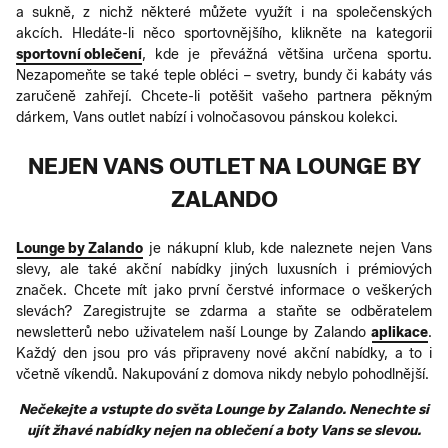
a sukně, z nichž některé můžete využít i na společenských
akcích. Hledáte-li něco sportovnějšího, klikněte na kategorii
sportovní oblečení
, kde je převážná většina určena sportu.
Nezapomeňte se také teple obléci – svetry, bundy či kabáty vás
zaručeně zahřejí. Chcete-li potěšit vašeho partnera pěkným
dárkem, Vans outlet nabízí i volnočasovou pánskou kolekci.
NEJEN VANS OUTLET NA LOUNGE BY
ZALANDO
Lounge by Zalando
je nákupní klub, kde naleznete nejen Vans
slevy, ale také akční nabídky jiných luxusních i prémiových
značek. Chcete mít jako první čerstvé informace o veškerých
slevách? Zaregistrujte se zdarma a staňte se odběratelem
newsletterů nebo uživatelem naší Lounge by Zalando
aplikace
.
Každý den jsou pro vás připraveny nové akční nabídky, a to i
včetně víkendů. Nakupování z domova nikdy nebylo pohodlnější.
Nečekejte a vstupte do světa Lounge by Zalando. Nenechte si
ujít žhavé nabídky nejen na oblečení a boty Vans se slevou.