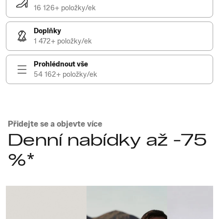
16 126+ položky/ek
Doplňky
1 472+ položky/ek
Prohlédnout vše
54 162+ položky/ek
Přidejte se a objevte více
Denní nabídky až -75
%*