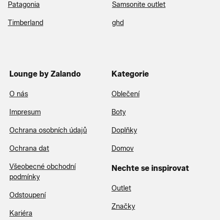
Patagonia
Samsonite outlet
Timberland
ghd
Lounge by Zalando
Kategorie
O nás
Oblečení
Impresum
Boty
Ochrana osobních údajů
Doplňky
Ochrana dat
Domov
Všeobecné obchodní
Nechte se inspirovat
podmínky
Outlet
Odstoupení
Značky
Kariéra