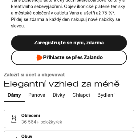
Vans ztělesňuje autentický duch skateboardové kultury a
kreativního sebevyjádření. Objev ikonické plátěné tenisky
a městské oblečení v outletu Vans a ušetři až 75 %*.
Přidej se zdarma a každý den nakupuj nové nabídky se
slevou.
Zaregistrujte se nyní, zdarma
Přihlaste se přes Zalando
Založit si účet a objevovat
Elegantní vzhled za méně
Dámy
Pánové
Dívky
Chlapci
Bydlení
Oblečení
36 564+ položky/ek
Obuv