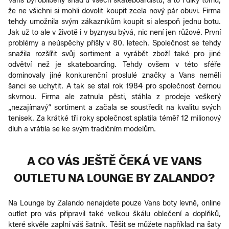
Vans byl oblíbený snad u všech skateboardistů, a to i díky tomu,
že ne všichni si mohli dovolit koupit zcela nový pár obuvi. Firma
tehdy umožnila svým zákazníkům koupit si alespoň jednu botu.
Jak už to ale v životě i v byznysu bývá, nic není jen růžové. První
problémy a neúspěchy přišly v 80. letech. Společnost se tehdy
snažila rozšířit svůj sortiment a vyrábět zboží také pro jiné
odvětví než je skateboarding. Tehdy ovšem v této sféře
dominovaly jiné konkurenční proslulé značky a Vans neměli
šanci se uchytit. A tak se stal rok 1984 pro společnost černou
skvrnou. Firma ale zatnula pěsti, stáhla z prodeje veškerý
„nezajímavý“ sortiment a začala se soustředit na kvalitu svých
tenisek. Za krátké tři roky společnost splatila téměř 12 milionový
dluh a vrátila se ke svým tradičním modelům.
A CO VÁS JEŠTĚ ČEKÁ VE VANS
OUTLETU NA LOUNGE BY ZALANDO?
Na Lounge by Zalando nenajdete pouze Vans boty levně, online
outlet pro vás připravil také velkou škálu oblečení a doplňků,
které skvěle zaplní váš šatník. Těšit se můžete například na šaty