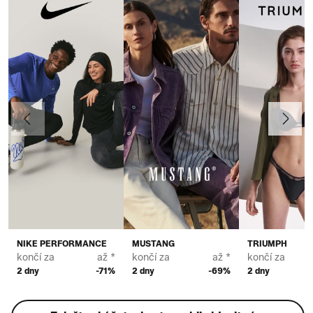
Předchozí
Další
NIKE PERFORMANCE
MUSTANG
TRIUMPH
končí za
až *
končí za
až *
končí za
2 dny
-71%
2 dny
-69%
2 dny