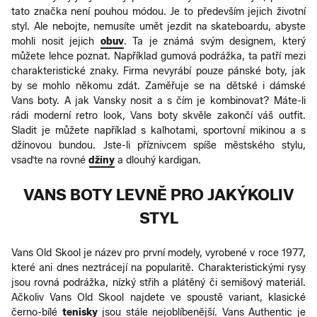
tato značka není pouhou módou. Je to především jejich životní
styl. Ale nebojte, nemusíte umět jezdit na skateboardu, abyste
mohli nosit jejich
obuv
. Ta je známá svým designem, který
můžete lehce poznat. Například gumová podrážka, ta patří mezi
charakteristické znaky. Firma nevyrábí pouze pánské boty, jak
by se mohlo někomu zdát. Zaměřuje se na dětské i dámské
Vans boty. A jak Vansky nosit a s čím je kombinovat? Máte-li
rádi moderní retro look, Vans boty skvěle zakončí váš outfit.
Sladit je můžete například s kalhotami, sportovní mikinou a s
džínovou bundou. Jste-li příznivcem spíše městského stylu,
vsaďte na rovné
džíny
a dlouhý kardigan.
VANS BOTY LEVNĚ PRO JAKÝKOLIV
STYL
Vans Old Skool je název pro první modely, vyrobené v roce 1977,
které ani dnes neztrácejí na popularitě. Charakteristickými rysy
jsou rovná podrážka, nízký střih a plátěný či semišový materiál.
Ačkoliv Vans Old Skool najdete ve spoustě variant, klasické
černo-bílé
tenisky
jsou stále nejoblíbenější. Vans Authentic je