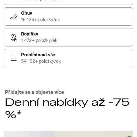
Obuv
16 126+ položky/ek
Doplňky
1 472+ položky/ek
Prohlédnout vše
54 162+ položky/ek
Přidejte se a objevte více
Denní nabídky až -75
%*