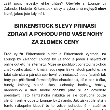
zažít pocit nebesky lehké chůze? Otevřete si Lounge by
Zalando, hledejte Birkenstock slevy a vyberte si
nejlepší obuv
levně, jakou jste kdy měli.
BIRKENSTOCK SLEVY PŘINÁŠÍ
ZDRAVÍ A POHODU PRO VAŠE NOHY
ZA ZLOMEK CENY
Proč využít Birkenstock outlet a Birkenstock výprodej na
Lounge by Zalando? Lounge by Zalando je jeden z největších
online outletů na internetu. Může se pochlubit bohatou nabídkou
značkového zboží – k mání jsou nejen Birkenstock pantofle, ale
také dámská a pánská sportovní, volnočasová obuv (stejně tak
boty pro příležitosti formálnějšího charakteru), dále pak trička,
bundy, kalhoty, sukně, šaty, klobouky, hodinky, řetízky,
náhrdelníky a další módní doplňky, jaké si jen dovedete
představit. Tato fantastická nabídka je ale dostupná pouze
členům online outletu Lounge by Zalando. Jak získat členství v
tomto nákupním klubu? Je to velice jednoduché – stačí se