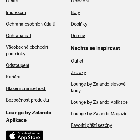
O nás
Oblečení
Impresum
Boty
Ochrana osobních údajů
Doplňky
Ochrana dat
Domov
Všeobecné obchodní
Nechte se inspirovat
podmínky
Outlet
Odstoupení
Značky
Kariéra
Lounge by Zalando slevové
Hlášení zranitelnosti
kódy
Bezpečnost produktu
Lounge by Zalando Aplikace
Lounge by Zalando
Lounge by Zalando Magazín
Aplikace
Favoriti příští sezóny