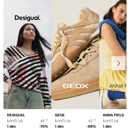
Předchozí
Další
DESIGUAL
GEOX
ANNA FIELD
končí za
až *
končí za
až *
končí za
1 den
-70%
1 den
-68%
1 den