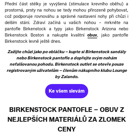
Přední část stélky je vyvýšená (stimulace krevního oběhu) a
prostorná, prsty na nohou se tedy mohou přirozeně pohybovat,
což podporuje rovnováhu a správné nastavení nohy při chůzi i
delším stání. Zdraví začíná u vašich nohou – mrkněte na
pantofle Birkenstock a typy jako Birkenstock Arizona nebo
Birkenstock Boston a nakupte kvalitní
obuv
, jako pantofle
Birkenstock levně ještě dnes.
Zažijte chůzi jako po obláčku – kupte si Birkenstock sandály
nebo Birkenstock pantofle a dopřejte svým nohám
nefalšovanou pohodu. Birkenstock outlet se otevře pouze
registrovaným uživatelům – členům nákupního klubu Lounge
by Zalando.
Ke všem slevám
BIRKENSTOCK PANTOFLE – OBUV Z
NEJLEPŠÍCH MATERIÁLŮ ZA ZLOMEK
CENY