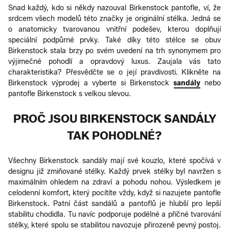
Snad každý, kdo si někdy nazouval Birkenstock pantofle, ví, že
srdcem všech modelů této značky je originální stélka. Jedná se
o anatomicky tvarovanou vnitřní podešev, kterou doplňují
speciální podpůrné prvky. Také díky této stélce se obuv
Birkenstock stala brzy po svém uvedení na trh synonymem pro
výjimečné pohodlí a opravdový luxus. Zaujala vás tato
charakteristika? Přesvědčte se o její pravdivosti. Klikněte na
Birkenstock výprodej a vyberte si Birkenstock
sandály
nebo
pantofle Birkenstock s velkou slevou.
PROČ JSOU BIRKENSTOCK SANDÁLY
TAK POHODLNÉ?
Všechny Birkenstock sandály mají své kouzlo, které spočívá v
designu již zmiňované stélky. Každý prvek stélky byl navržen s
maximálním ohledem na zdraví a pohodu nohou. Výsledkem je
celodenní komfort, který pocítíte vždy, když si nazujete pantofle
Birkenstock. Patní část sandálů a pantoflů je hlubší pro lepší
stabilitu chodidla. Tu navíc podporuje podélné a příčné tvarování
stélky, které spolu se stabilitou navozuje přirozeně pevný postoj.