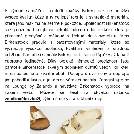
K výrobě sandálů a pantoflí značky Birkenstock se používá
vysoce kvalitní kůže a ty nejlepší textilie a syntetické materiály,
které jsou maximálně šetrné k pokožce. Společnost Birkenstock
sází pouze na tu nejlepší, několik milimetrů tlustou kůži, která je
přirozeně prodyšná a měkoučká. Pokud jde o syntetiku, firma
Birkenstock pracuje s patentovanými materiály, které se
vyznačují vysokou odolností, kvalitním vzhledem a snadnou
údržbou. Pantofle i sandály Birkenstock jsou od špičky až k patě
naprosto jedinečné. Díky typické německé preciznosti jsou
pantofle Birkenstock skvělým doplňkem outfitů všech lidí, kteří
milují pohodlné a kvalitní obutí. Pečujte o své nohy a dopřejte
jim pohodlí a luxus, o jakém se vám ani nesnilo. Zaregistrujte se
na Lounge by Zalando a navštivte Birkenstock výprodej na
našem webu. Můžete se těšit na skvělou nabídku
značkového zboží
, výborné ceny a atraktivní slevy.