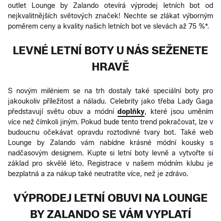
outlet Lounge by Zalando otevírá výprodej letních bot od
nejkvalitnějších světových značek! Nechte se zlákat výborným
poměrem ceny a kvality našich letních bot ve slevách až 75 %*.
LEVNÉ LETNÍ BOTY U NÁS SEŽENETE
HRAVĚ
S novým miléniem se na trh dostaly také speciální boty pro
jakoukoliv příležitost a náladu. Celebrity jako třeba Lady Gaga
představují světu obuv a módní
doplňky
, které jsou uměním
více než čímkoli jiným. Pokud bude tento trend pokračovat, lze v
budoucnu očekávat opravdu roztodivné tvary bot. Také web
Lounge by Zalando vám nabídne krásné módní kousky s
nadčasovým designem. Kupte si letní boty levně a vytvořte si
základ pro skvělé léto. Registrace v našem módním klubu je
bezplatná a za nákup také neutratíte více, než je zdrávo.
VÝPRODEJ LETNÍ OBUVI NA LOUNGE
BY ZALANDO SE VÁM VYPLATÍ