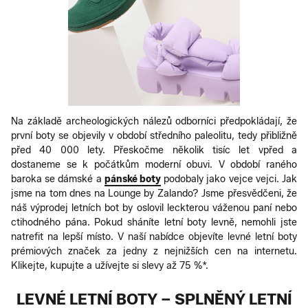
Na základě archeologických nálezů odborníci předpokládají, že
první boty se objevily v období středního paleolitu, tedy přibližně
před 40 000 lety. Přeskočme několik tisíc let vpřed a
dostaneme se k počátkům moderní obuvi. V období raného
baroka se dámské a
pánské boty
podobaly jako vejce vejci. Jak
jsme na tom dnes na Lounge by Zalando? Jsme přesvědčeni, že
náš výprodej letních bot by oslovil leckterou váženou paní nebo
ctihodného pána. Pokud sháníte letní boty levně, nemohli jste
natrefit na lepší místo. V naší nabídce objevíte levné letní boty
prémiových značek za jedny z nejnižších cen na internetu.
Klikejte, kupujte a užívejte si slevy až 75 %*.
LEVNÉ LETNÍ BOTY – SPLNĚNÝ LETNÍ