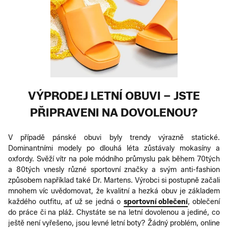
VÝPRODEJ LETNÍ OBUVI – JSTE
PŘIPRAVENI NA DOVOLENOU?
V případě pánské obuvi byly trendy výrazně statické.
Dominantními modely po dlouhá léta zůstávaly mokasíny a
oxfordy. Svěží vítr na pole módního průmyslu pak během 70tých
a 80tých vnesly různé sportovní značky a svým anti-fashion
způsobem například také Dr. Martens. Výrobci si postupně začali
mnohem víc uvědomovat, že kvalitní a hezká obuv je základem
každého outfitu, ať už se jedná o
sportovní oblečení
, oblečení
do práce či na pláž. Chystáte se na letní dovolenou a jediné, co
ještě není vyřešeno, jsou levné letní boty? Žádný problém, online