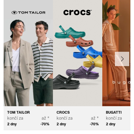
Předchozí
Další
TOM TAILOR
CROCS
BUGATTI
končí za
až *
končí za
až *
končí za
2 dny
-70%
2 dny
-70%
2 dny