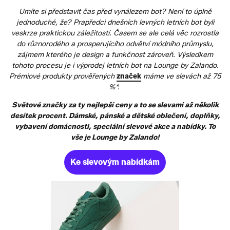
Umíte si představit čas před vynálezem bot? Není to úplně
jednoduché, že? Prapředci dnešních levných letních bot byli
veskrze praktickou záležitostí. Časem se ale celá věc rozrostla
do různorodého a prosperujícího odvětví módního průmyslu,
zájmem kterého je design a funkčnost zároveň. Výsledkem
tohoto procesu je i výprodej letních bot na Lounge by Zalando.
Prémiové produkty prověřených
značek
máme ve slevách až 75
%*.
Světové značky za ty nejlepší ceny a to se slevami až několik
desítek procent. Dámské, pánské a dětské oblečení, doplňky,
vybavení domácnosti, speciální slevové akce a nabídky. To
vše je Lounge by Zalando!
Ke slevovým nabídkám