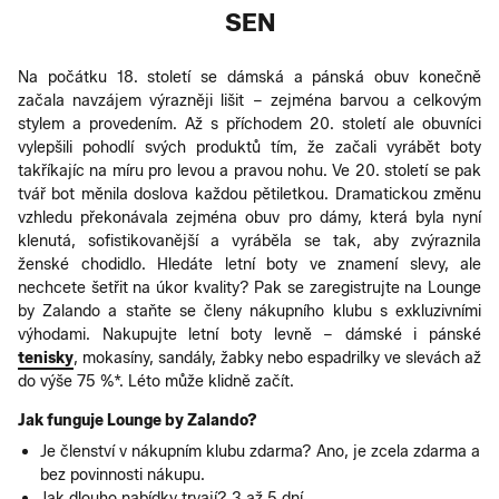
SEN
Na počátku 18. století se dámská a pánská obuv konečně
začala navzájem výrazněji lišit – zejména barvou a celkovým
stylem a provedením. Až s příchodem 20. století ale obuvníci
vylepšili pohodlí svých produktů tím, že začali vyrábět boty
takříkajíc na míru pro levou a pravou nohu. Ve 20. století se pak
tvář bot měnila doslova každou pětiletkou. Dramatickou změnu
vzhledu překonávala zejména obuv pro dámy, která byla nyní
klenutá, sofistikovanější a vyráběla se tak, aby zvýraznila
ženské chodidlo. Hledáte letní boty ve znamení slevy, ale
nechcete šetřit na úkor kvality? Pak se zaregistrujte na Lounge
by Zalando a staňte se členy nákupního klubu s exkluzivními
výhodami. Nakupujte letní boty levně – dámské i pánské
tenisky
, mokasíny, sandály, žabky nebo espadrilky ve slevách až
do výše 75 %*. Léto může klidně začít.
Jak funguje Lounge by Zalando?
Je členství v nákupním klubu zdarma? Ano, je zcela zdarma a
bez povinnosti nákupu.
Jak dlouho nabídky trvají? 3 až 5 dní.