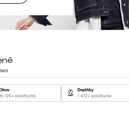
éně
lení
Obuv
Doplňky
16 126+ položky/ek
1 472+ položky/ek