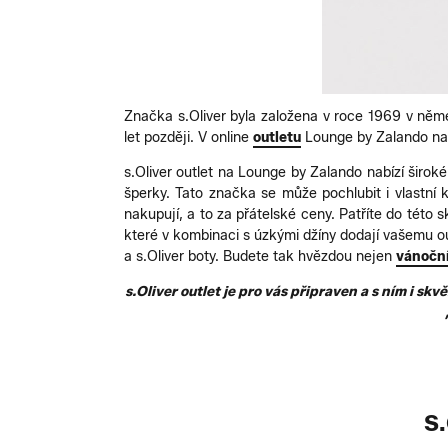
Značka s.Oliver byla založena v roce 1969 v něm
let později. V online
outletu
Lounge by Zalando najd
s.Oliver outlet na Lounge by Zalando nabízí širok
šperky. Tato značka se může pochlubit i vlastní k
nakupují, a to za přátelské ceny. Patříte do této s
které v kombinaci s úzkými džíny dodají vašemu out
a s.Oliver boty. Budete tak hvězdou nejen
vánoční
s.Oliver outlet je pro vás připraven a s ním i s
S