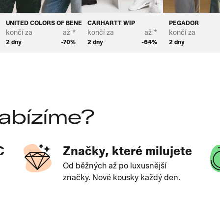
UNITED COLORS OF BENETTON
CARHARTT WIP
PEGADOR
končí za
až *
končí za
až *
končí za
2 dny
-70%
2 dny
-64%
2 dny
abízíme?
C
Značky, které milujete
Od běžných až po luxusnější
značky. Nové kousky každý den.