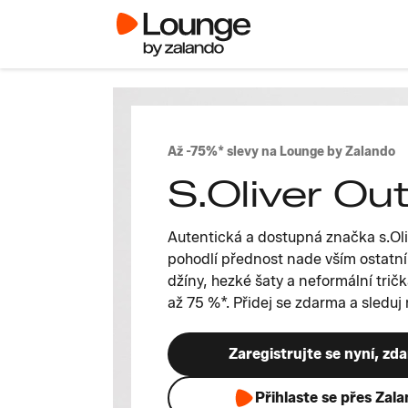
Až -75%* slevy na Lounge by Zalando
S.Oliver Out
Autentická a dostupná značka s.O
pohodlí přednost nade vším ostatní
džíny, hezké šaty a neformální trička
až 75 %*. Přidej se zdarma a sledu
Zaregistrujte se nyní, zd
Přihlaste se přes Zal