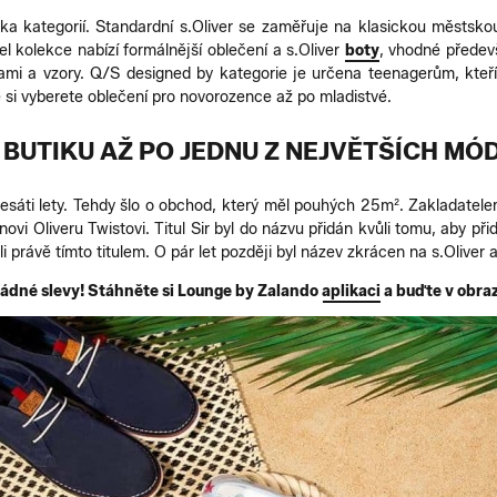
a kategorií. Standardní s.Oliver se zaměřuje na klasickou městskou m
el kolekce nabízí formálnější oblečení a s.Oliver
boty
, vhodné předev
vami a vzory. Q/S designed by kategorie je určena teenagerům, kteř
kde si vyberete oblečení pro novorozence až po mladistvé.
D BUTIKU AŽ PO JEDNU Z NEJVĚTŠÍCH MÓ
sáti lety. Tehdy šlo o obchod, který měl pouhých 25m². Zakladatelem
inovi Oliveru Twistovi. Titul Sir byl do názvu přidán kvůli tomu, aby p
i právě tímto titulem. O pár let později byl název zkrácen na s.Oliver 
 žádné slevy! Stáhněte si Lounge by Zalando
aplikaci
a buďte v obraz