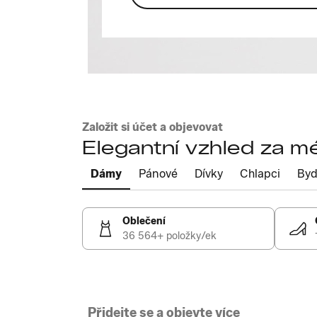
Založit si účet a objevovat
Elegantní vzhled za m
Dámy
Pánové
Dívky
Chlapci
Byd
Oblečení
36 564+ položky/ek
Přidejte se a objevte více