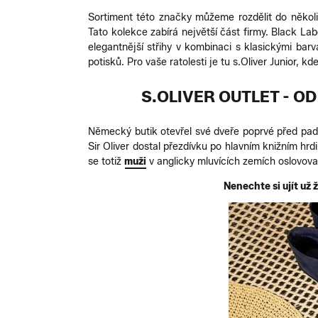
Sortiment této značky můžeme rozdělit do několik
Tato kolekce zabírá největší část firmy. Black Lab
elegantnější střihy v kombinaci s klasickými bar
potisků. Pro vaše ratolesti je tu s.Oliver Junior, 
S.OLIVER OUTLET - O
Německý butik otevřel své dveře poprvé před pade
Sir Oliver dostal přezdívku po hlavním knižním hrd
se totiž
muži
v anglicky mluvících zemích oslovoval
Nenechte si ujít už