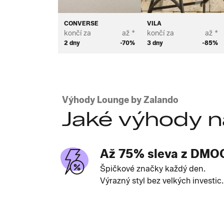
CONVERSE
VILA
končí za
až *
končí za
až *
2 dny
-70%
3 dny
-85%
Výhody Lounge by Zalando
Jaké výhody n
Až 75% sleva z DMO
Špičkové značky každý den.
Výrazný styl bez velkých investic.