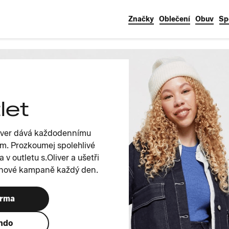
Značky
Oblečení
Obuv
Sp
let
liver dává každodennímu
m. Prozkoumej spolehlivé
 v outletu s.Oliver a ušetři
j nové kampaně každý den.
arma
ando