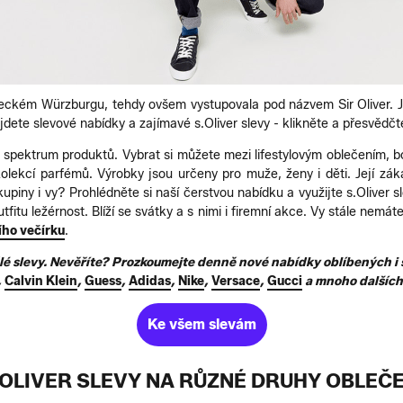
eckém Würzburgu, tehdy ovšem vystupovala pod názvem Sir Oliver. J
ete slevové nabídky a zajímavé s.Oliver slevy - klikněte a přesvědčt
é spektrum produktů. Vybrat si můžete mezi lifestylovým oblečením, bot
olekcí parfémů. Výrobky jsou určeny pro muže, ženy i děti. Její zákazn
kupiny i vy? Prohlédněte si naší čerstvou nabídku a využijte s.Oliver s
fitu ležérnost. Blíží se svátky a s nimi i firemní akce. Vy stále nem
ho večírku
.
kvělé slevy. Nevěříte? Prozkoumejte denně nové nabídky oblíbených 
,
Calvin Klein
,
Guess
,
Adidas
,
Nike
,
Versace
,
Gucci
a mnoho dalších
Ke všem slevám
.OLIVER SLEVY NA RŮZNÉ DRUHY OBLEČE