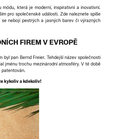
ódu, která je moderní, inspirativní a inovativní.
ším pro společenské události. Zde naleznete spíše
í se nebojí pestrých a jasných barev či výrazných
DNÍCH FIREM V EVROPĚ
 byl pan Bernd Freier. Tehdejší název společnosti
řidal jménu trochu mezinárodní atmosféry. V té době
a patentován.
e kykoliv a kdekoliv!