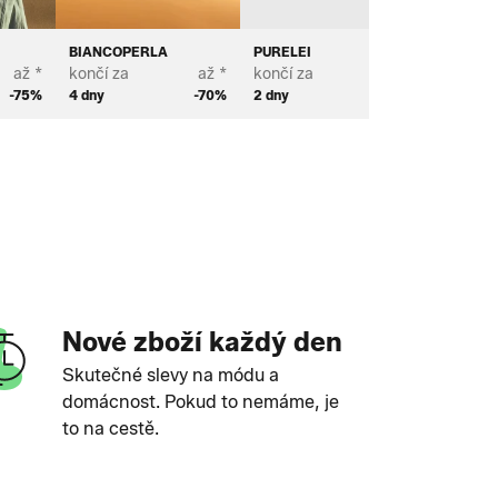
BIANCOPERLA
PURELEI
MICHAE
až *
končí za
až *
končí za
až *
končí za
-75%
4 dny
-70%
2 dny
-62%
2 dny
Nové zboží každý den
Skutečné slevy na módu a
domácnost. Pokud to nemáme, je
to na cestě.