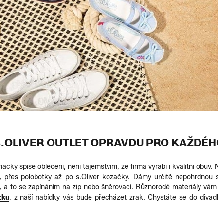
S.OLIVER OUTLET OPRAVDU PRO KAŽDÉH
značky spíše oblečení, není tajemstvím, že firma vyrábí i kvalitní obu
, přes polobotky až po s.Oliver kozačky. Dámy určitě nepohrdnou 
, a to se zapínáním na zip nebo šněrovací. Různorodé materiály vám 
tku
, z naší nabídky vás bude přecházet zrak. Chystáte se do divadl