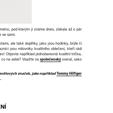
méno, pod kterým ji známe dnes, získala až o pár
e se sami.
ami, ale také doplňky, jako jsou hodinky, brýle či
íci jsou milovníky kvalitního oblečení, kteří rádi
lev! Objevte například jednobarevná kvalitní trička,
áte co na sebe? Vsaďte na
společenský
overal, sako
i světových značek, jako například
Tommy Hilfiger
.
NÍ