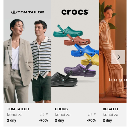
Předchozí
Další
TOM TAILOR
CROCS
BUGATTI
končí za
až *
končí za
až *
končí za
2 dny
-70%
2 dny
-70%
2 dny