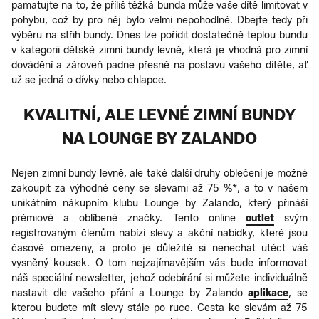
pamatujte na to, že příliš těžká bunda může vaše dítě limitovat v
pohybu, což by pro něj bylo velmi nepohodlné. Dbejte tedy při
výběru na střih bundy. Dnes lze pořídit dostatečně teplou bundu
v kategorii dětské zimní bundy levně, která je vhodná pro zimní
dovádění a zároveň padne přesně na postavu vašeho dítěte, ať
už se jedná o dívky nebo chlapce.
KVALITNÍ, ALE LEVNÉ ZIMNÍ BUNDY
NA LOUNGE BY ZALANDO
Nejen zimní bundy levně, ale také další druhy oblečení je možné
zakoupit za výhodné ceny se slevami až 75 %*, a to v našem
unikátním nákupním klubu Lounge by Zalando, který přináší
prémiové a oblíbené značky. Tento online
outlet
svým
registrovaným členům nabízí slevy a akční nabídky, které jsou
časově omezeny, a proto je důležité si nenechat utéct váš
vysněný kousek. O tom nejzajímavějším vás bude informovat
náš speciální newsletter, jehož odebírání si můžete individuálně
nastavit dle vašeho přání a Lounge by Zalando
aplikace
, se
kterou budete mít slevy stále po ruce. Cesta ke slevám až 75