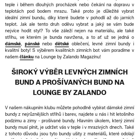
teple i během dlouhých procházek nebo čekání na dopravu v
teplotách pod bodem mrazu. Také proto je důležité vybrat
ideální zimní bundu, díky které budete v pohodlí až do jarních
teplot. Jak ale tento druh oděvu vybrat a jaký se vám bude
nejvíce hodit styl? To vše záleží nejen na materiálu, ale také
střihu, ve kterém je bunda navržena, a to ať už se jedná o
dámské
,
pánské
nebo
dětské
oblečení, levné zimní bundy i
kvalitní boty! S výběrem kvalitních zimních bot vám poradíme v
našem
článku
na Lounge by Zalando Magazínu!
ŠIROKÝ VÝBĚR LEVNÝCH ZIMNÍCH
BUND A PROŠÍVANÝCH BUND NA
LOUNGE BY ZALANDO
V našem nákupním klubu můžete pohodlně vybírat dámské zimní
bundy z nejrůznějších střihů i barev, najdete u nás i hit letošního
podzimu a zimy - prošívané bundy. Hlavním úkolem, který zimní
bundy musí plnit, je udržet vás v teple i v mrazivých dnech. Také
z tohoto důvodu jsou tyto bundy ušity z materiálů, které odolají