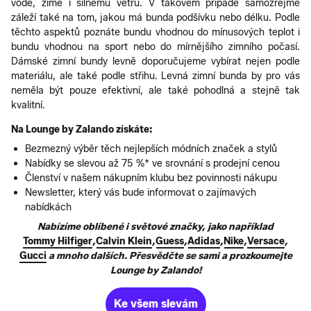
vodě, zimě i silnému větru. V takovém případě samozřejmě
záleží také na tom, jakou má bunda podšívku nebo délku. Podle
těchto aspektů poznáte bundu vhodnou do mínusových teplot i
bundu vhodnou na sport nebo do mírnějšího zimního počasí.
Dámské zimní bundy levně doporučujeme vybírat nejen podle
materiálu, ale také podle střihu. Levná zimní bunda by pro vás
neměla být pouze efektivní, ale také pohodlná a stejně tak
kvalitní.
Na Lounge by Zalando získáte:
Bezmezný výběr těch nejlepších módních značek a stylů
Nabídky se slevou až 75 %* ve srovnání s prodejní cenou
Členství v našem nákupním klubu bez povinnosti nákupu
Newsletter, který vás bude informovat o zajímavých
nabídkách
Nabízíme oblíbené i světové značky, jako například
Tommy Hilfiger
,
Calvin Klein
,
Guess
,
Adidas
,
Nike
,
Versace
,
Gucci
a mnoho dalších. Přesvědčte se sami a prozkoumejte
Lounge by Zalando!
Ke všem slevám