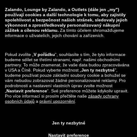
zalando-prive.es
zalando-lounge.cz
zalando-lounge.lt
zalando-lounge.sk
zalando-lounge.ro
zalando-lounge.hr
zalando-lounge.si
zalando-lounge.hu
zalando-lounge.lu
zalando-lounge.ee
zalando-lounge.lv
zalando-lounge.no
Sledujte nás také
na
Facebook
Instagram
*Ve srovnání s
doporučenou maloobchodní cenou
.