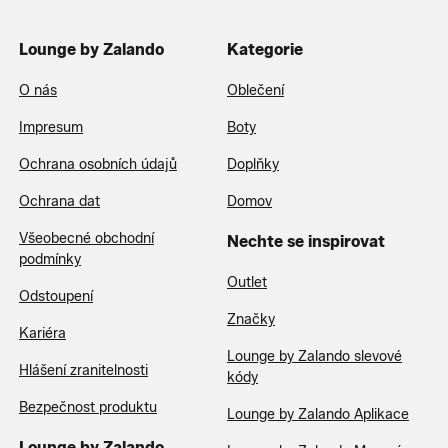
Lounge by Zalando
Kategorie
O nás
Oblečení
Impresum
Boty
Ochrana osobních údajů
Doplňky
Ochrana dat
Domov
Všeobecné obchodní
Nechte se inspirovat
podmínky
Outlet
Odstoupení
Značky
Kariéra
Lounge by Zalando slevové
Hlášení zranitelnosti
kódy
Bezpečnost produktu
Lounge by Zalando Aplikace
Lounge by Zalando