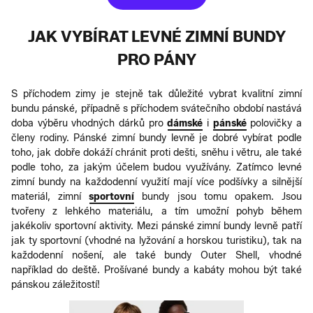
JAK VYBÍRAT LEVNÉ ZIMNÍ BUNDY
PRO PÁNY
S příchodem zimy je stejně tak důležité vybrat kvalitní zimní
bundu pánské, případně s příchodem svátečního období nastává
doba výběru vhodných dárků pro
dámské
i
pánské
polovičky a
členy rodiny. Pánské zimní bundy levně je dobré vybírat podle
toho, jak dobře dokáží chránit proti dešti, sněhu i větru, ale také
podle toho, za jakým účelem budou využívány. Zatímco levné
zimní bundy na každodenní využití mají více podšívky a silnější
materiál, zimní
sportovní
bundy jsou tomu opakem. Jsou
tvořeny z lehkého materiálu, a tím umožní pohyb během
jakékoliv sportovní aktivity. Mezi pánské zimní bundy levně patří
jak ty sportovní (vhodné na lyžování a horskou turistiku), tak na
každodenní nošení, ale také bundy Outer Shell, vhodné
například do deště. Prošívané bundy a kabáty mohou být také
pánskou záležitostí!