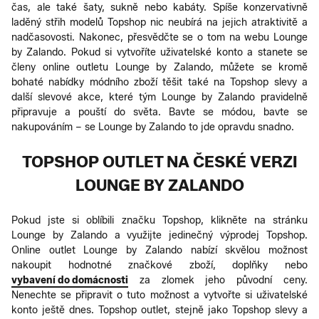
čas, ale také šaty, sukně nebo kabáty. Spíše konzervativně
laděný střih modelů Topshop nic neubírá na jejich atraktivitě a
nadčasovosti. Nakonec, přesvědčte se o tom na webu Lounge
by Zalando. Pokud si vytvoříte uživatelské konto a stanete se
členy online outletu Lounge by Zalando, můžete se kromě
bohaté nabídky módního zboží těšit také na Topshop slevy a
další slevové akce, které tým Lounge by Zalando pravidelně
připravuje a pouští do světa. Bavte se módou, bavte se
nakupováním – se Lounge by Zalando to jde opravdu snadno.
TOPSHOP OUTLET NA ČESKÉ VERZI
LOUNGE BY ZALANDO
Pokud jste si oblíbili značku Topshop, klikněte na stránku
Lounge by Zalando a využijte jedinečný výprodej Topshop.
Online outlet Lounge by Zalando nabízí skvělou možnost
nakoupit hodnotné značkové zboží, doplňky nebo
vybavení do domácnosti
za zlomek jeho původní ceny.
Nenechte se připravit o tuto možnost a vytvořte si uživatelské
konto ještě dnes. Topshop outlet, stejně jako Topshop slevy a