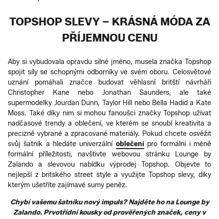
TOPSHOP SLEVY – KRÁSNÁ MÓDA ZA
PŘÍJEMNOU CENU
Aby si vybudovala opravdu silné jméno, musela značka Topshop
spojit síly se schopnými odborníky ve svém oboru. Celosvětové
uznání pomáhali značce budovat věhlasní britští návrháři
Christopher Kane nebo Jonathan Saunders, ale také
supermodelky Jourdan Dunn, Taylor Hill nebo Bella Hadid a Kate
Moss. Také díky nim si mohou fanoušci značky Topshop užívat
nadčasové trendy a oblečení, ve kterém se snoubí kreativita a
precizně vybrané a zpracované materiály. Pokud chcete osvěžit
svůj šatník a hledáte univerzální
oblečení
pro formální i méně
formální příležitosti, navštivte webovou stránku Lounge by
Zalando a slevovou nabídku výprodej Topshop. Objevte to
nejlepší z britského street style a využijte Topshop slevy, díky
kterým ušetříte zajímavé sumy peněz.
Chybí vašemu šatníku nový impuls? Najděte ho na Lounge by
Zalando. Prvotřídní kousky od prověřených značek, ceny v