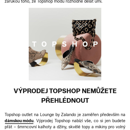
zárukou toho, že Topshop módu rozhodně dělat umí.
VÝPRODEJ TOPSHOP NEMŮŽETE
PŘEHLÉDNOUT
Topshop outlet na Lounge by Zalando je zaměřen především na
dámskou módu
. Výprodej Topshop nabízí vše, co si jen budete
přát – šmrncovní kalhoty a džíny, skvělé topy a mikiny pro volný