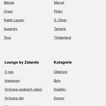
Mango
Marvel
Orsay
Pinko
Ralph Lauren
S. Oliver
Superdry
Tamaris
Teva
Timberland
Lounge by Zalando
Kategorie
O nás
Oblečení
Impresum
Boty
Ochrana osobních údajů
Doplňky
Ochrana dat
Domov