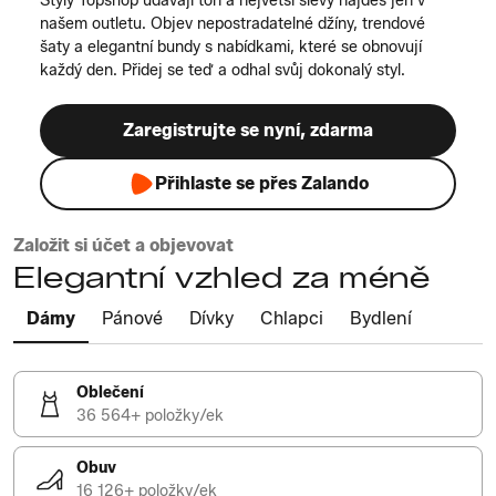
Styly Topshop udávají tón a největší slevy najdeš jen v
našem outletu. Objev nepostradatelné džíny, trendové
šaty a elegantní bundy s nabídkami, které se obnovují
každý den. Přidej se teď a odhal svůj dokonalý styl.
Zaregistrujte se nyní, zdarma
Přihlaste se přes Zalando
Založit si účet a objevovat
Elegantní vzhled za méně
Dámy
Pánové
Dívky
Chlapci
Bydlení
Oblečení
36 564+ položky/ek
Obuv
16 126+ položky/ek