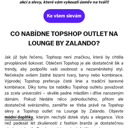
akci a slevy, které vám vykouzlí úsměv na tváři!
Ke všem slevám
CO NABÍDNE TOPSHOP OUTLET NA
LOUNGE BY ZALANDO?
Jak již bylo řečeno, Tophsop není značkou, která by chtěla
prvoplánově šokovat. Oblečení Topshop je ale dostatečně šik a
trendy, aby podpořilo vaši osobnost a nezaměnitelný styl.
Nečekejte ovšem žádné bizarní tvary, barvy nebo kombinace.
Výprodej Topshop preferuje čisté linie a tradiční barevné
kombinace. Díky tomu lze nabídku Topshop outletu považovat
za zcela univerzální – skvěle padne mladším i dříve narozeným
dámám. Pokud hledáte něco jednoduchého, přitom ale
dostatečně svérázného, zaměřte se třeba právě na Topshop
slevy a Topshop outlet na Lounge by Zalando. Objevte
módní doplňky
, kterým nechybí dotek stylu a elegance. Více
než padesát let zkušeností z fashion branže je dostatečnou