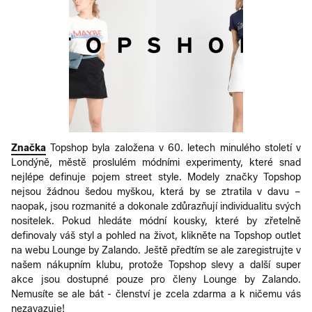
Značka
Topshop byla založena v 60. letech minulého století v
Londýně, městě proslulém módními experimenty, které snad
nejlépe definuje pojem street style. Modely značky Topshop
nejsou žádnou šedou myškou, která by se ztratila v davu –
naopak, jsou rozmanité a dokonale zdůrazňují individualitu svých
nositelek. Pokud hledáte módní kousky, které by zřetelně
definovaly váš styl a pohled na život, klikněte na Topshop outlet
na webu Lounge by Zalando. Ještě předtím se ale zaregistrujte v
našem nákupním klubu, protože Topshop slevy a další super
akce jsou dostupné pouze pro členy Lounge by Zalando.
Nemusíte se ale bát - členství je zcela zdarma a k ničemu vás
nezavazuje!