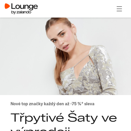
Otevřít
Nové top značky každý den až -75 %* sleva
Třpytivé Šaty ve