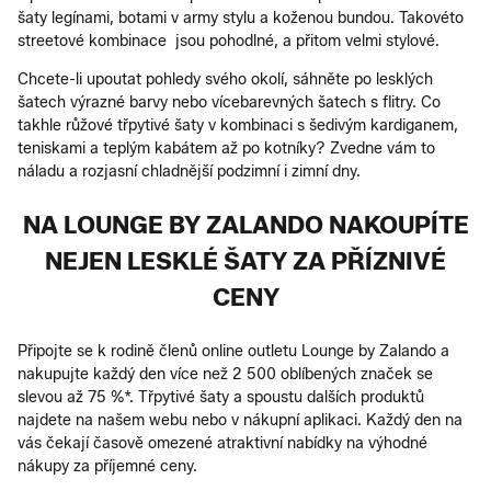
šaty legínami, botami v army stylu a koženou bundou. Takovéto
streetové kombinace jsou pohodlné, a přitom velmi stylové.
Chcete-li upoutat pohledy svého okolí, sáhněte po lesklých
šatech výrazné barvy nebo vícebarevných šatech s flitry. Co
takhle růžové třpytivé šaty v kombinaci s šedivým kardiganem,
teniskami a teplým kabátem až po kotníky? Zvedne vám to
náladu a rozjasní chladnější podzimní i zimní dny.
NA LOUNGE BY ZALANDO NAKOUPÍTE
NEJEN LESKLÉ ŠATY ZA PŘÍZNIVÉ
CENY
Připojte se k rodině členů online outletu Lounge by Zalando a
nakupujte každý den více než 2 500 oblíbených značek se
slevou až 75 %*. Třpytivé šaty a spoustu dalších produktů
najdete na našem webu nebo v nákupní aplikaci. Každý den na
vás čekají časově omezené atraktivní nabídky na výhodné
nákupy za příjemné ceny.