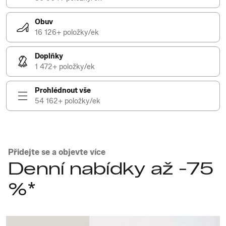
Obuv
16 126+ položky/ek
Doplňky
1 472+ položky/ek
Prohlédnout vše
54 162+ položky/ek
Přidejte se a objevte více
Denní nabídky až -75
%*