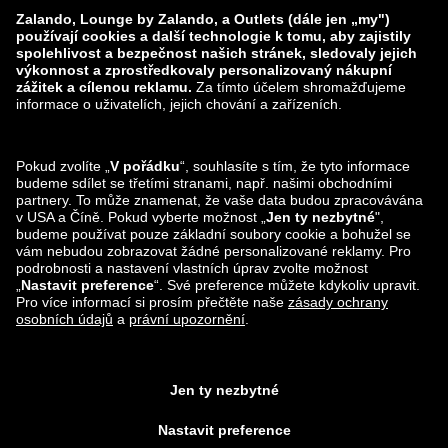
zalando-lounge.lt
zalando-lounge.sk
zalando-lounge.ro
zalando-lounge.hr
zalando-lounge.si
zalando-lounge.hu
zalando-lounge.lu
zalando-lounge.ee
zalando-lounge.lv
zalando-lounge.no
Sledujte nás také
na
Facebook
Instagram
*Ve srovnání s
doporučenou maloobchodní cenou
.