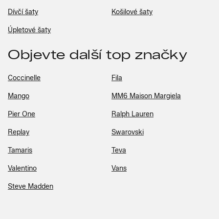
Dívčí šaty
Košilové šaty
Úpletové šaty
Objevte další top značky
Coccinelle
Fila
Mango
MM6 Maison Margiela
Pier One
Ralph Lauren
Replay
Swarovski
Tamaris
Teva
Valentino
Vans
Steve Madden