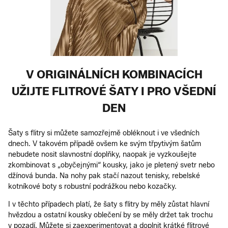
V ORIGINÁLNÍCH KOMBINACÍCH
UŽIJTE FLITROVÉ ŠATY I PRO VŠEDNÍ
DEN
Šaty s flitry si můžete samozřejmě obléknout i ve všedních
dnech. V takovém případě ovšem ke svým třpytivým šatům
nebudete nosit slavnostní doplňky, naopak je vyzkoušejte
zkombinovat s „obyčejnými“ kousky, jako je pletený svetr nebo
džínová bunda. Na nohy pak stačí nazout tenisky, rebelské
kotníkové boty s robustní podrážkou nebo kozačky.
I v těchto případech platí, že šaty s flitry by měly zůstat hlavní
hvězdou a ostatní kousky oblečení by se měly držet tak trochu
v pozadí. Můžete si zaexperimentovat a doplnit krátké flitrové