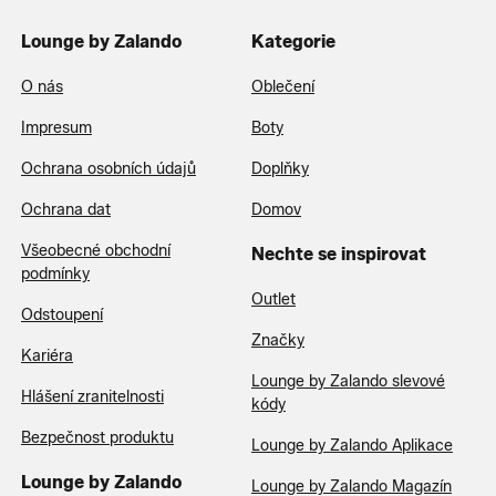
Lounge by Zalando
Kategorie
O nás
Oblečení
Impresum
Boty
Ochrana osobních údajů
Doplňky
Ochrana dat
Domov
Všeobecné obchodní
Nechte se inspirovat
podmínky
Outlet
Odstoupení
Značky
Kariéra
Lounge by Zalando slevové
Hlášení zranitelnosti
kódy
Bezpečnost produktu
Lounge by Zalando Aplikace
Lounge by Zalando
Lounge by Zalando Magazín