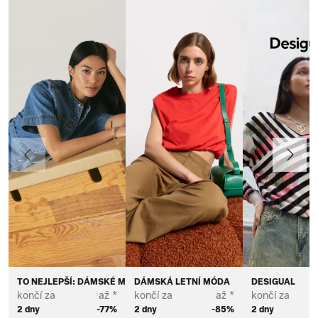
Předchozí
Další
TO NEJLEPŠÍ: DÁMSKÉ MÓDNÍ ZNAČKY
DÁMSKÁ LETNÍ MÓDA
DESIGUAL
končí za
až *
končí za
až *
končí za
2 dny
-77%
2 dny
-85%
2 dny