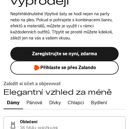
výprodeji
Nepřehlédnutelné třpytivé šaty se hodí nejen na party
nebo na ples. Pokud si pohrajete s kombinacemi barev,
efektů a materiálů, můžete je využít i v rámci
každodenních outfitů. Třpytit se prostě můžete kdekoli,
záleží jen na vás a vašem vkusu.
Zaregistrujte se nyní, zdarma
Přihlaste se přes Zalando
Založit si účet a objevovat
Elegantní vzhled za méně
Dámy
Pánové
Dívky
Chlapci
Bydlení
Oblečení
36 564+ položky/ek