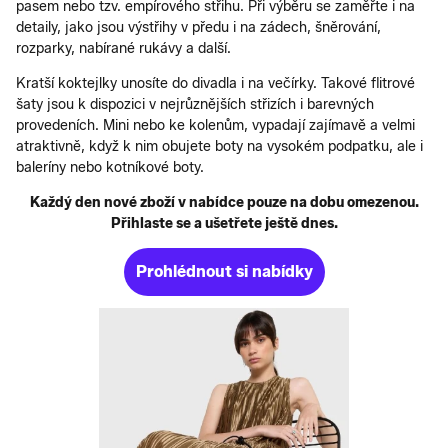
pasem nebo tzv. empírového střihu. Při výběru se zaměřte i na
detaily, jako jsou výstřihy v předu i na zádech, šněrování,
rozparky, nabírané rukávy a další.
Kratší koktejlky unosíte do divadla i na večírky. Takové flitrové
šaty jsou k dispozici v nejrůznějších střizích i barevných
provedeních. Mini nebo ke kolenům, vypadají zajímavě a velmi
atraktivně, když k nim obujete boty na vysokém podpatku, ale i
baleríny nebo kotníkové boty.
Každý den nové zboží v nabídce pouze na dobu omezenou.
Přihlaste se a ušetřete ještě dnes.
Prohlédnout si nabídky