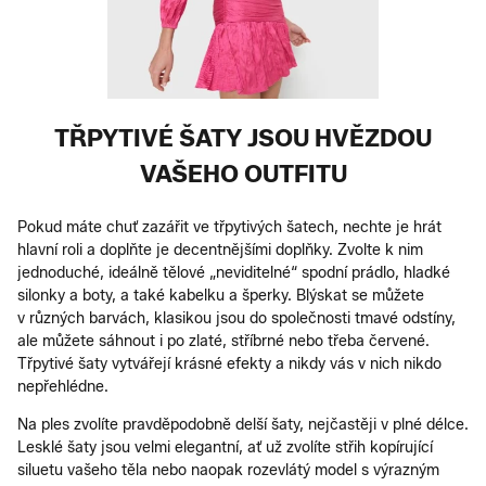
TŘPYTIVÉ ŠATY JSOU HVĚZDOU
VAŠEHO OUTFITU
Pokud máte chuť zazářit ve třpytivých šatech, nechte je hrát
hlavní roli a doplňte je decentnějšími doplňky. Zvolte k nim
jednoduché, ideálně tělové „neviditelné“ spodní prádlo, hladké
silonky a boty, a také kabelku a šperky. Blýskat se můžete
v různých barvách, klasikou jsou do společnosti tmavé odstíny,
ale můžete sáhnout i po zlaté, stříbrné nebo třeba červené.
Třpytivé šaty vytvářejí krásné efekty a nikdy vás v nich nikdo
nepřehlédne.
Na ples zvolíte pravděpodobně delší šaty, nejčastěji v plné délce.
Lesklé šaty jsou velmi elegantní, ať už zvolíte střih kopírující
siluetu vašeho těla nebo naopak rozevlátý model s výrazným