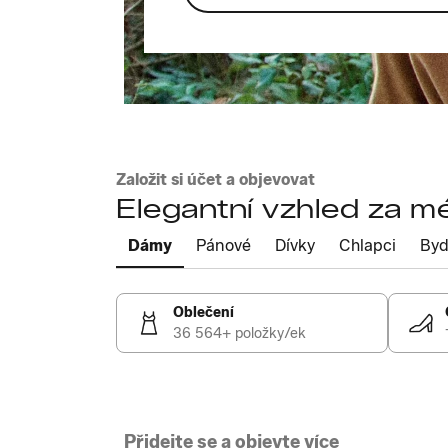
Založit si účet a objevovat
Elegantní vzhled za m
Dámy
Pánové
Dívky
Chlapci
Byd
Oblečení
36 564+ položky/ek
Přidejte se a objevte více