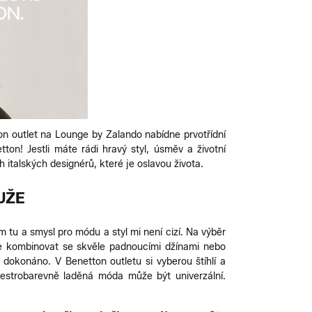
n outlet na Lounge by Zalando nabídne prvotřídní
ton! Jestli máte rádi hravý styl, úsměv a životní
italských designérů, které je oslavou života.
UŽE
m tu a smysl pro módu a styl mi není cizí. Na výběr
 je kombinovat se skvěle padnoucími džínami nebo
 dokonáno. V Benetton outletu si vyberou štíhlí a
 pestrobarevně laděná móda může být univerzální.