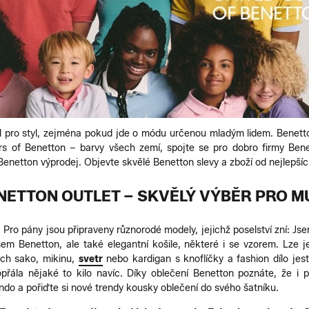
 pro styl, zejména pokud jde o módu určenou mladým lidem. Benetto
rs of Benetton – barvy všech zemí, spojte se pro dobro firmy Benet
netton výprodej. Objevte skvělé Benetton slevy a zboží od nejlepších 
NETTON OUTLET – SKVĚLÝ VÝBĚR PRO M
. Pro pány jsou připraveny různorodé modely, jejichž poselství zní: Jse
em Benetton, ale také elegantní košile, některé i se vzorem. Lze
rch sako, mikinu,
svetr
nebo kardigan s knoflíčky a fashion dílo jest
opřála nějaké to kilo navíc. Díky oblečení Benetton poznáte, že i
ndo a pořiďte si nové trendy kousky oblečení do svého šatníku.