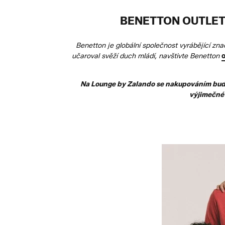
BENETTON OUTLET
Benetton je globální společnost vyrábějící z
učaroval svěží duch mládí, navštivte Benetton
o
Na Lounge by Zalando se nakupováním budet
výjimečné 