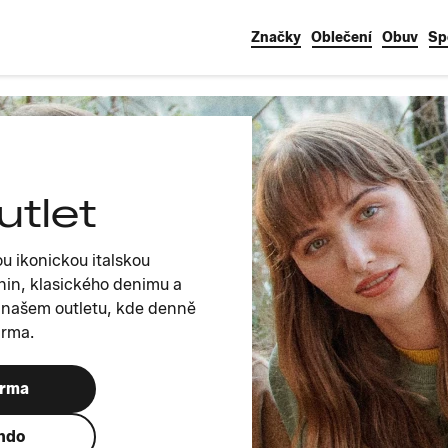
Značky
Oblečení
Obuv
Sp
utlet
u ikonickou italskou
enin, klasického denimu a
v našem outletu, kde denně
arma.
arma
ando