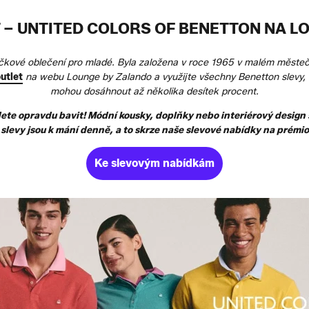
 – UNTITED COLORS OF BENETTON NA L
načkové oblečení pro mladé. Byla založena v roce 1965 v malém měst
utlet
na webu Lounge by Zalando a využijte všechny Benetton slevy, k
mohou dosáhnout až několika desítek procent.
e opravdu bavit! Módní kousky, doplňky nebo interiérový design se
slevy jsou k mání denně, a to skrze naše slevové nabídky na prémi
Ke slevovým nabídkám