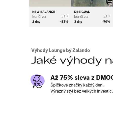
NEW BALANCE
DESIGUAL
končí za
až *
končí za
až *
2 dny
-83%
3 dny
-70%
Výhody Lounge by Zalando
Jaké výhody n
Až 75% sleva z DMO
Špičkové značky každý den.
Výrazný styl bez velkých investic.