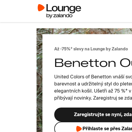
Až -75%* slevy na Lounge by Zalando
Benetton O
United Colors of Benetton vnáší svo
barevnost a udržitelný styl do plet
elegantních košil. Ušetři až 75 %* 
přibývají novinky. Zaregistruj se zd
Zaregistrujte se nyní, zd
Přihlaste se přes Zal