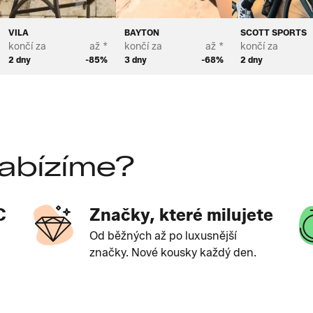
VILA
BAYTON
SCOTT SPORTS
končí za
až *
končí za
až *
končí za
2 dny
-85%
3 dny
-68%
2 dny
abízíme?
C
Značky, které milujete
Od běžných až po luxusnější
značky. Nové kousky každý den.