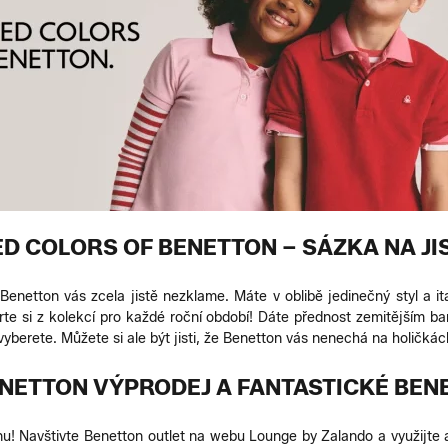
ED COLORS OF BENETTON – SÁZKA NA JI
Benetton vás zcela jistě nezklame. Máte v oblibě jedinečný styl a 
te si z kolekcí pro každé roční období! Dáte přednost zemitějším bar
yberete. Můžete si ale být jisti, že Benetton vás nenechá na holičkác
ENETTON VÝPRODEJ A FANTASTICKÉ BEN
nu! Navštivte Benetton outlet na webu Lounge by Zalando a využijte at