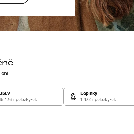
éně
lení
Obuv
Doplňky
16 126+ položky/ek
1 472+ položky/ek