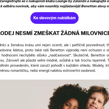
! Zaregistrujte se v nákupním klubu Lounge by Zalando a nakupujte
t k odběru novinek, aby vám neunikly nejžádanější Benetton slevy n
Ke slevovým nabídkám
ODEJ NESMÍ ZMEŠKAT ŽÁDNÁ MILOVNICE
níci a ženskou krásu umí nejen ocenit, ale i patřičně pozvednout; 
olovina lidstva, proto také náš Benetton výprodej není ochuzen o
 hodnocení nechybělo slůvko „nadčasovost“. Skutečně, Benetton out
asu. Zároveň ale působí velmi módně, svůdně a tak trochu tajemně. T
litním provedením, které zaručí pohodlí v každém ohledu. Modely, k
sněnou romantičku, nebo energií nabitou extrovertní osobnost.