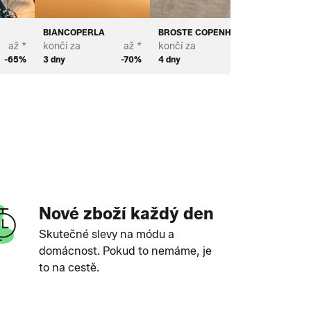
BIANCOPERLA
BROSTE COPENHAGEN
PROFUO
až *
končí za
až *
končí za
až *
končí za
-65%
3 dny
-70%
4 dny
-68%
2 dny
Nové zboží každý den
Skutečné slevy na módu a
domácnost. Pokud to nemáme, je
to na cestě.