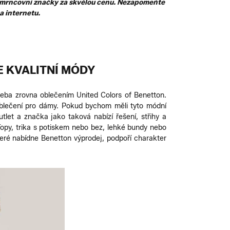
 šmrncovní značky za skvělou cenu. Nezapomeňte
a internetu.
 KVALITNÍ MÓDY
třeba zrovna oblečením United Colors of Benetton.
 oblečení pro dámy. Pokud bychom měli tyto módní
let a značka jako taková nabízí řešení, střihy a
opy, trika s potiskem nebo bez, lehké bundy nebo
teré nabídne Benetton výprodej, podpoří charakter