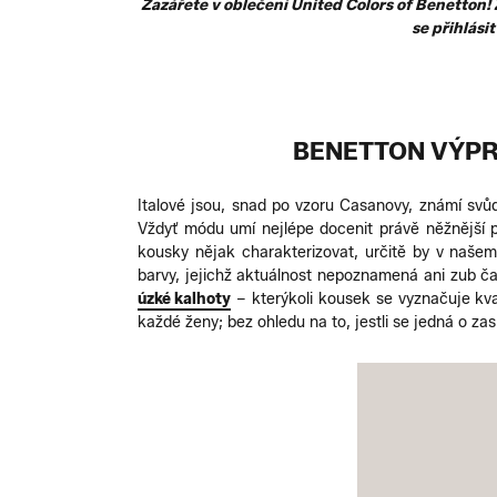
Zazářete v oblečení United Colors of Benetton
se přihlási
BENETTON VÝPR
Italové jsou, snad po vzoru Casanovy, známí svůd
Vždyť módu umí nejlépe docenit právě něžnější p
kousky nějak charakterizovat, určitě by v našem
barvy, jejichž aktuálnost nepoznamená ani zub č
úzké kalhoty
– kterýkoli kousek se vyznačuje kva
každé ženy; bez ohledu na to, jestli se jedná o za