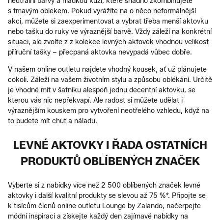
neutrální barvy a hladkou kůži, které snadno zkombinujete
s tmavým oblekem. Pokud vyrážíte na o něco neformálnější
akci, můžete si zaexperimentovat a vybrat třeba menší aktovku
nebo tašku do ruky ve výraznější barvě. Vždy záleží na konkrétní
situaci, ale zvolte z z kolekce levných aktovek vhodnou velikost
příruční tašky – přecpaná aktovka nevypadá vůbec dobře.
V našem online outletu najdete vhodný kousek, ať už plánujete
cokoli. Záleží na vašem životním stylu a způsobu oblékání. Určitě
je vhodné mít v šatníku alespoň jednu decentní aktovku, se
kterou vás nic nepřekvapí. Ale radost si můžete udělat i
výraznějším kouskem pro vytvoření neotřelého vzhledu, když na
to budete mít chuť a náladu.
LEVNÉ AKTOVKY I ŘADA OSTATNÍCH
PRODUKTŮ OBLÍBENÝCH ZNAČEK
Vyberte si z nabídky více než 2 500 oblíbených značek levné
aktovky i další kvalitní produkty se slevou až 75 %*. Připojte se
k tisícům členů online outletu Lounge by Zalando, načerpejte
módní inspiraci a získejte každý den zajímavé nabídky na