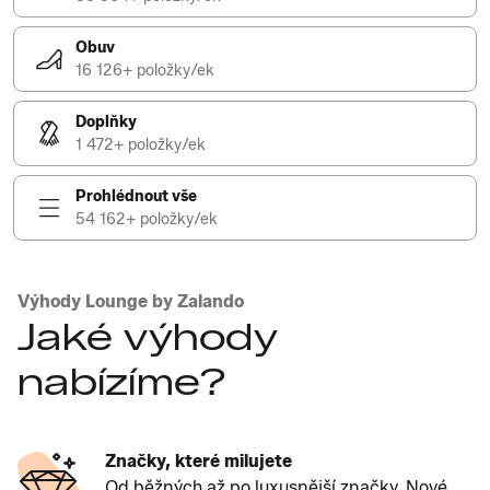
Obuv
16 126+ položky/ek
Doplňky
1 472+ položky/ek
Prohlédnout vše
54 162+ položky/ek
Výhody Lounge by Zalando
Jaké výhody
nabízíme?
Značky, které milujete
Od běžných až po luxusnější značky. Nové