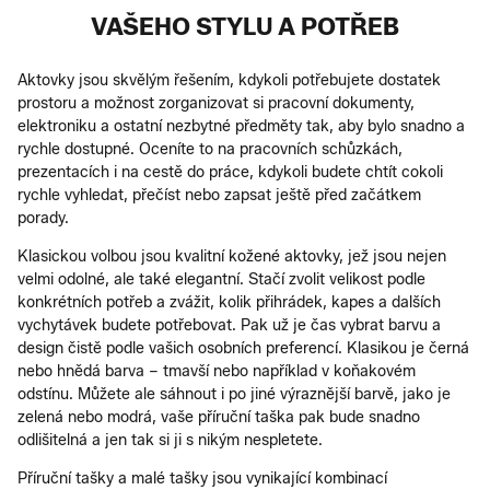
VAŠEHO STYLU A POTŘEB
Aktovky jsou skvělým řešením, kdykoli potřebujete dostatek
prostoru a možnost zorganizovat si pracovní dokumenty,
elektroniku a ostatní nezbytné předměty tak, aby bylo snadno a
rychle dostupné. Oceníte to na pracovních schůzkách,
prezentacích i na cestě do práce, kdykoli budete chtít cokoli
rychle vyhledat, přečíst nebo zapsat ještě před začátkem
porady.
Klasickou volbou jsou kvalitní kožené aktovky, jež jsou nejen
velmi odolné, ale také elegantní. Stačí zvolit velikost podle
konkrétních potřeb a zvážit, kolik přihrádek, kapes a dalších
vychytávek budete potřebovat. Pak už je čas vybrat barvu a
design čistě podle vašich osobních preferencí. Klasikou je černá
nebo hnědá barva – tmavší nebo například v koňakovém
odstínu. Můžete ale sáhnout i po jiné výraznější barvě, jako je
zelená nebo modrá, vaše příruční taška pak bude snadno
odlišitelná a jen tak si ji s nikým nespletete.
Příruční tašky a malé tašky jsou vynikající kombinací