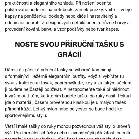
praktičnosti a elegantního vzhledu. Při nošení oceníte
polstrované oddělení na notebook, zámek přezky, vnitřní i vnější
kapsy na peněženku, doklady nebo klíče i nastavitelný a
odepínací popruh. Z designových detailů oceníte různé barvy a
provedení kování, barvu a vzor podšívky nebo tvar kapes.
NOSTE SVOU PŘÍRUČNÍ TAŠKU S
GRÁCIÍ
Dámské i pánské příruční tašky se výborně kombinují
s formálními i ležérně elegantními outfity. Když si vybíráte tu
svou z kolekce aktovek, popřemýšlejte, kdy a za jakým účelem
ji budete nejčastěji používat. A nezapomeňte také přihlédnout
k vašim outfitům, ke kterým budete tašku do ruky nosit. Pokud
jde o materiál, časem prověřenou klasikou je u malých tašek
přírodní kůže. Lehký nylon nebo polyester se bude hodit ke
sportovnějšímu stylu.
Větší i malé tašky do ruky mohou pozvednout váš styl o úroveň
výš. Pro formální schůzky nebo slavnostnější příležitosti oceníte