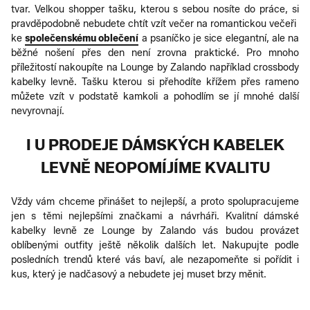
tvar. Velkou shopper tašku, kterou s sebou nosíte do práce, si
pravděpodobně nebudete chtít vzít večer na romantickou večeři
ke
společenskému oblečení
a psaníčko je sice elegantní, ale na
běžné nošení přes den není zrovna praktické. Pro mnoho
příležitostí nakoupíte na Lounge by Zalando například crossbody
kabelky levně. Tašku kterou si přehodíte křížem přes rameno
můžete vzít v podstatě kamkoli a pohodlím se jí mnohé další
nevyrovnají.
I U PRODEJE DÁMSKÝCH KABELEK
LEVNĚ NEOPOMÍJÍME KVALITU
Vždy vám chceme přinášet to nejlepší, a proto spolupracujeme
jen s těmi nejlepšími značkami a návrháři. Kvalitní dámské
kabelky levně ze Lounge by Zalando vás budou provázet
oblíbenými outfity ještě několik dalších let. Nakupujte podle
posledních trendů které vás baví, ale nezapomeňte si pořídit i
kus, který je nadčasový a nebudete jej muset brzy měnit.