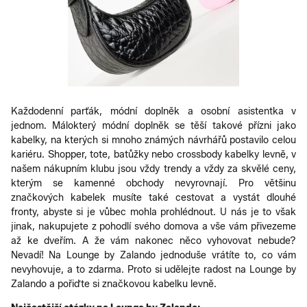
Každodenní parťák, módní doplněk a osobní asistentka v
jednom. Málokterý módní doplněk se těší takové přízni jako
kabelky, na kterých si mnoho známých návrhářů postavilo celou
kariéru. Shopper, tote, batůžky nebo crossbody kabelky levně, v
našem nákupním klubu jsou vždy trendy a vždy za skvělé ceny,
kterým se kamenné obchody nevyrovnají. Pro většinu
značkových kabelek musíte také cestovat a vystát dlouhé
fronty, abyste si je vůbec mohla prohlédnout. U nás je to však
jinak, nakupujete z pohodlí svého domova a vše vám přivezeme
až ke dveřím. A že vám nakonec něco vyhovovat nebude?
Nevadí! Na Lounge by Zalando jednoduše vrátíte to, co vám
nevyhovuje, a to zdarma. Proto si udělejte radost na Lounge by
Zalando a pořiďte si značkovou kabelku levně.