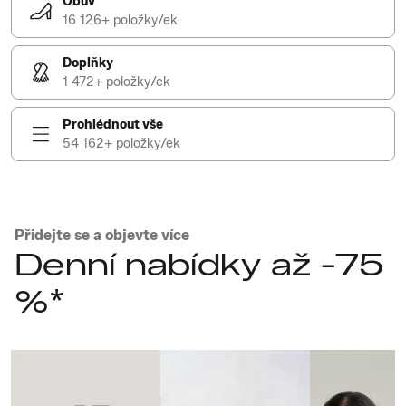
Obuv
16 126+ položky/ek
Doplňky
1 472+ položky/ek
Prohlédnout vše
54 162+ položky/ek
Přidejte se a objevte více
Denní nabídky až -75
%*