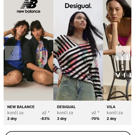
Předchozí
Další
NEW BALANCE
DESIGUAL
VILA
končí za
až *
končí za
až *
končí za
2 dny
-83%
3 dny
-70%
2 dny