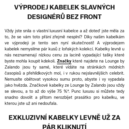
VÝPRODEJ KABELEK SLAVNÝCH
DESIGNÉRŮ BEZ FRONT
Vždy jste snila o vlastní luxusní kabelce a až doteď jste měla za
to, že se vám toto přání zřejmě nesplní? Díky našim kabelkám
ve výprodeji je tento sen nyní skutečností! A výprodejem
kabelek nemyslíme pár kusů z loňských kolekcí. Kabelky levně u
nás neznamenají nízkou cenu za lacině vypadající tašky které
byste mohla koupit kdekoli.
Značky
které najdete na Lounge by
Zalando jsou ty samé, které vídáte na stránkách módních
časopisů a přehlídkových mol, i v rukou nejslavnějších celebrit.
Nemusíte obětovat vysokou sumu proto, abyste i vy vypadala
jako hvězda. Značkové kabelky ze Lounge by Zalando jsou vždy
se slevou, a to až do výše 75 %*. Punc luxusu si můžete tedy
snadno dovolit a přitom nerozbíjet prasátko pro kabelku, ve
kterou jste už ani nedoufala.
EXKLUZIVNÍ KABELKY LEVNĚ UŽ ZA
PÁR KLIKNUTÍ