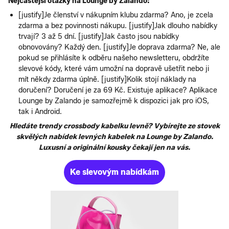
Nejčastější otázky na Lounge by Zalando:
[justify]Je členství v nákupním klubu zdarma? Ano, je zcela
zdarma a bez povinnosti nákupu. [justify]Jak dlouho nabídky
trvají? 3 až 5 dní. [justify]Jak často jsou nabídky
obnovovány? Každý den. [justify]Je doprava zdarma? Ne, ale
pokud se přihlásíte k odběru našeho newsletteru, obdržíte
slevové kódy, které vám umožní na dopravě ušetřit nebo ji
mít někdy zdarma úplně. [justify]Kolik stojí náklady na
doručení? Doručení je za 69 Kč. Existuje aplikace? Aplikace
Lounge by Zalando je samozřejmě k dispozici jak pro iOS,
tak i Android.
Hledáte trendy crossbody kabelku levně? Vybírejte ze stovek
skvělých nabídek levných kabelek na Lounge by Zalando.
Luxusní a originální kousky čekají jen na vás.
Ke slevovým nabídkám