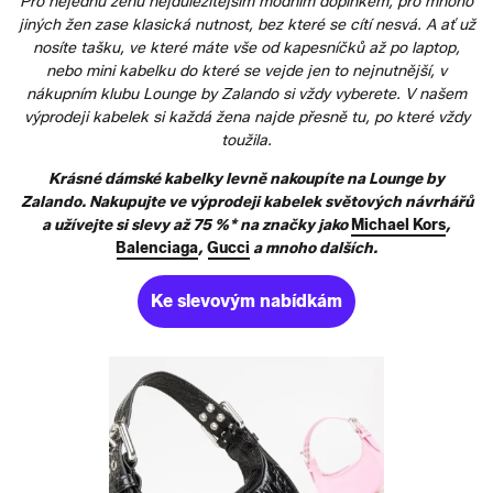
Pro nejednu ženu nejdůležitějším módním doplňkem, pro mnoho
jiných žen zase klasická nutnost, bez které se cítí nesvá. A ať už
nosíte tašku, ve které máte vše od kapesníčků až po laptop,
nebo mini kabelku do které se vejde jen to nejnutnější, v
nákupním klubu Lounge by Zalando si vždy vyberete. V našem
výprodeji kabelek si každá žena najde přesně tu, po které vždy
toužila.
Krásné dámské kabelky levně nakoupíte na Lounge by
Zalando. Nakupujte ve výprodeji kabelek světových návrhářů
a užívejte si slevy až 75 %* na značky jako
Michael Kors
,
Balenciaga
,
Gucci
a mnoho dalších.
Ke slevovým nabídkám