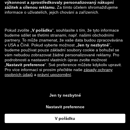
zalando-lounge.ro
zalando-lounge.hr
zalando-lounge.si
zalando-lounge.hu
zalando-lounge.lu
zalando-lounge.ee
zalando-lounge.lv
zalando-lounge.no
Sledujte nás také
na
Facebook
Instagram
*Ve srovnání s
doporučenou maloobchodní cenou
.