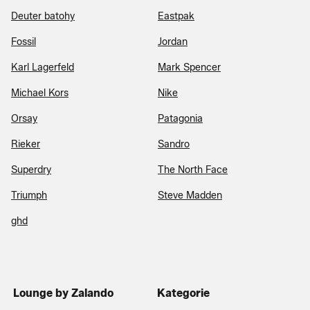
Deuter batohy
Eastpak
Fossil
Jordan
Karl Lagerfeld
Mark Spencer
Michael Kors
Nike
Orsay
Patagonia
Rieker
Sandro
Superdry
The North Face
Triumph
Steve Madden
ghd
Lounge by Zalando
Kategorie