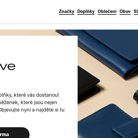
Značky
Doplňky
Oblečení
Obuv
S
ve
plňky, které vás dostanou!
něženek, které jsou nejen
bjevujte nyní a najděte si tu
arma