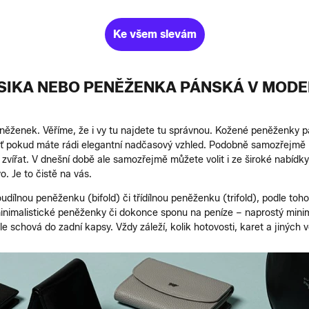
Ke všem slevám
SIKA NEBO PENĚŽENKA PÁNSKÁ V MODE
něženek. Věříme, že i vy tu najdete tu správnou. Kožené peněženky p
šť pokud máte rádi elegantní nadčasový vzhled. Podobně samozřejmě 
 zvířat. V dnešní době ale samozřejmě můžete volit i ze široké nabíd
o. Je to čistě na vás.
udílnou peněženku (bifold) či třídílnou peněženku (trifold), podle toho
 minimalistické peněženky či dokonce sponu na peníze – naprostý mini
schová do zadní kapsy. Vždy záleží, kolik hotovosti, karet a jiných v