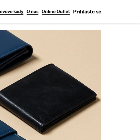
Přihlaste se
levové kódy
O nás
Online Outlet