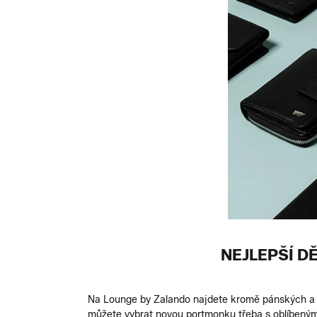
NEJLEPŠÍ D
Na Lounge by Zalando najdete kromě pánských a 
můžete vybrat novou portmonku třeba s oblíbeným s