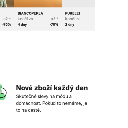
BIANCOPERLA
PURELEI
MICHAE
až *
končí za
až *
končí za
až *
končí za
-75%
4 dny
-70%
2 dny
-62%
2 dny
Nové zboží každý den
Skutečné slevy na módu a
domácnost. Pokud to nemáme, je
to na cestě.