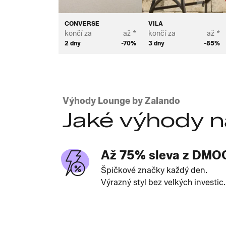
CONVERSE
VILA
končí za
až *
končí za
až *
2 dny
-70%
3 dny
-85%
Výhody Lounge by Zalando
Jaké výhody n
Až 75% sleva z DMO
Špičkové značky každý den.
Výrazný styl bez velkých investic.