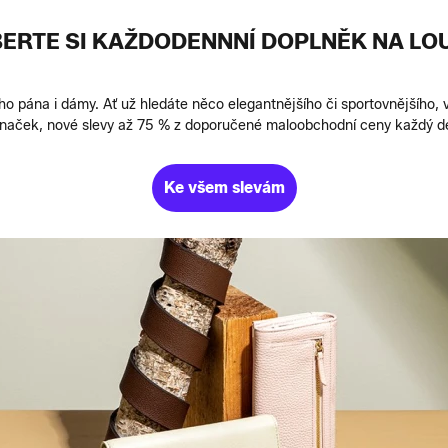
BERTE SI KAŽDODENNNÍ DOPLNĚK NA LO
 pána i dámy. Ať už hledáte něco elegantnějšího či sportovnějšího, 
značek, nové slevy až 75 % z doporučené maloobchodní ceny každý den
Ke všem slevám