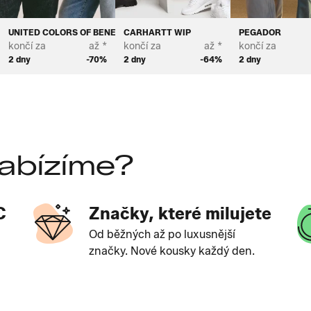
UNITED COLORS OF BENETTON
CARHARTT WIP
PEGADOR
končí za
až *
končí za
až *
končí za
2 dny
-70%
2 dny
-64%
2 dny
abízíme?
C
Značky, které milujete
Od běžných až po luxusnější
značky. Nové kousky každý den.