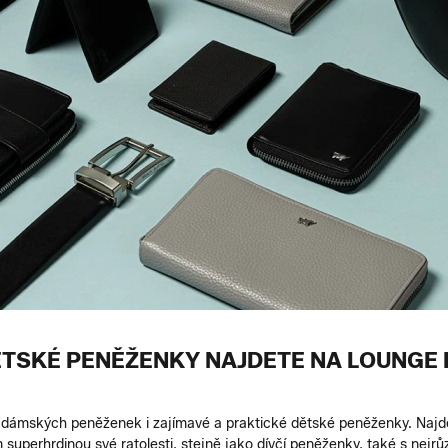
ĚTSKÉ PENĚŽENKY NAJDETE NA LOUNGE
dámských peněženek i zajímavé a praktické dětské peněženky. Najde
uperhrdinou své ratolesti, stejně jako dívčí peněženky, také s nejrů