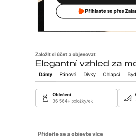
Přihlaste se přes Zal
Založit si účet a objevovat
Elegantní vzhled za m
Dámy
Pánové
Dívky
Chlapci
Byd
Oblečení
36 564+ položky/ek
Přidejte se a objevte více