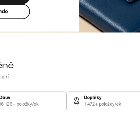
ando
éně
lení
Obuv
Doplňky
16 126+ položky/ek
1 472+ položky/ek