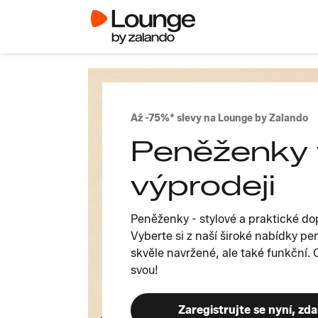
Až -75%* slevy na Lounge by Zalando
Peněženky 
výprodeji
Peněženky - stylové a praktické do
Vyberte si z naší široké nabídky pe
skvěle navržené, ale také funkční. O
svou!
Zaregistrujte se nyní, zd