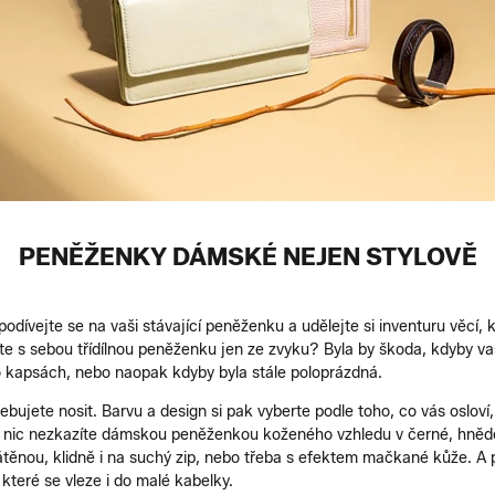
PENĚŽENKY DÁMSKÉ NEJEN STYLOVĚ
podívejte se na vaši stávající peněženku a udělejte si inventuru věcí,
te s sebou třídílnou peněženku jen ze zvyku? Byla by škoda, kdyby 
po kapsách, nebo naopak kdyby byla stále poloprázdná.
ebujete nosit. Barvu a design si pak vyberte podle toho, co vás oslov
ma, nic nezkazíte dámskou peněženkou koženého vzhledu v černé, hněd
látěnou, klidně i na suchý zip, nebo třeba s efektem mačkané kůže. 
 které se vleze i do malé kabelky.