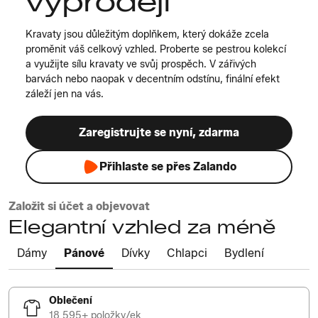
výprodeji
Kravaty jsou důležitým doplňkem, který dokáže zcela
proměnit váš celkový vzhled. Proberte se pestrou kolekcí
a využijte sílu kravaty ve svůj prospěch. V zářivých
barvách nebo naopak v decentním odstínu, finální efekt
záleží jen na vás.
Zaregistrujte se nyní, zdarma
Přihlaste se přes Zalando
Založit si účet a objevovat
Elegantní vzhled za méně
Dámy
Pánové
Dívky
Chlapci
Bydlení
Oblečení
18 595+ položky/ek