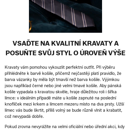
VSAĎTE NA KVALITNÍ KRAVATY A
POSUŇTE SVŮJ STYL O ÚROVEŇ VÝŠE
Kravaty vám pomohou vykouzlit perfektní outfit. Při výběru
přihlédněte k barvě košile, přičemž nejčastěji platí pravidlo, že
barva vázanky by měla být tmavší než barva košile. Výjimkou
jsou například černé nebo jiné velmi tmavé košile. Aby pánská
košile vypadala s kravatou skvěle, hraje důležitou roli i šířka
límce: v ideálním případě máte u košile zapnuté na poslední
knoflíček mezi krkem a límcem mezeru místo na dva prsty. Užší
límec vás bude škrtit, příliš volný se bude různě vlnit a krabatit,
což nevypadá dobře.
Pokud zrovna nevyrážíte na velmi oficiální nebo úřední akci, kdy