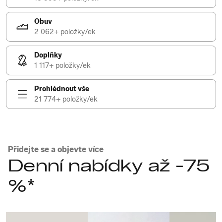
Obuv
2 062+ položky/ek
Doplňky
1 117+ položky/ek
Prohlédnout vše
21 774+ položky/ek
Přidejte se a objevte více
Denní nabídky až -75
%*