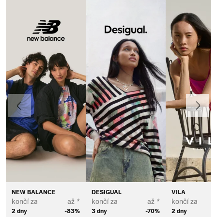
Předchozí
Další
NEW BALANCE
DESIGUAL
VILA
končí za
až *
končí za
až *
končí za
2 dny
-83%
3 dny
-70%
2 dny