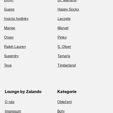
DKNY
Dr. Martens
Guess
Happy Socks
Invicta hodinky
Lacoste
Mango
Marvel
Orsay
Pinko
Ralph Lauren
S. Oliver
Superdry
Tamaris
Teva
Timberland
Lounge by Zalando
Kategorie
O nás
Oblečení
Impresum
Boty