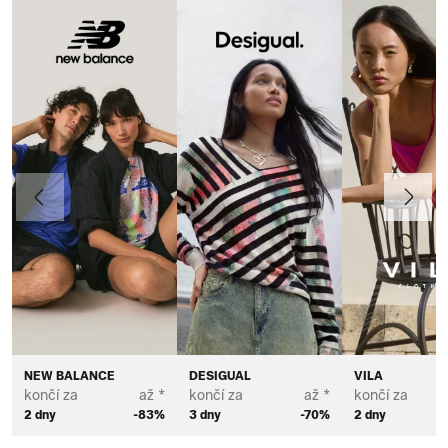
Předchozí
Další
NEW BALANCE
DESIGUAL
VILA
končí za
až *
končí za
až *
končí za
2 dny
-83%
3 dny
-70%
2 dny