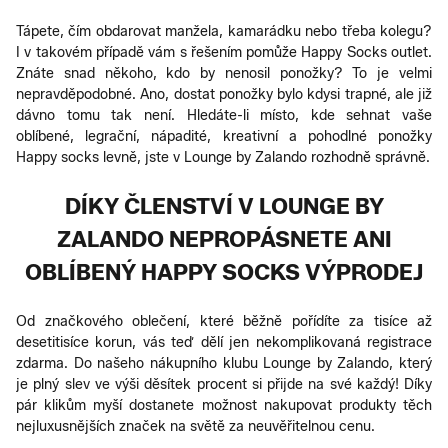
Tápete, čím obdarovat manžela, kamarádku nebo třeba kolegu?
I v takovém případě vám s řešením pomůže Happy Socks outlet.
Znáte snad někoho, kdo by nenosil ponožky? To je velmi
nepravděpodobné. Ano, dostat ponožky bylo kdysi trapné, ale již
dávno tomu tak není. Hledáte-li místo, kde sehnat vaše
oblíbené, legrační, nápadité, kreativní a pohodlné ponožky
Happy socks levně, jste v Lounge by Zalando rozhodně správně.
DÍKY ČLENSTVÍ V LOUNGE BY
ZALANDO NEPROPÁSNETE ANI
OBLÍBENÝ HAPPY SOCKS VÝPRODEJ
Od značkového oblečení, které běžně pořídíte za tisíce až
desetitisíce korun, vás teď dělí jen nekomplikovaná registrace
zdarma. Do našeho nákupního klubu Lounge by Zalando, který
je plný slev ve výši děsítek procent si přijde na své každý! Díky
pár klikům myší dostanete možnost nakupovat produkty těch
nejluxusnějších značek na světě za neuvěřitelnou cenu.