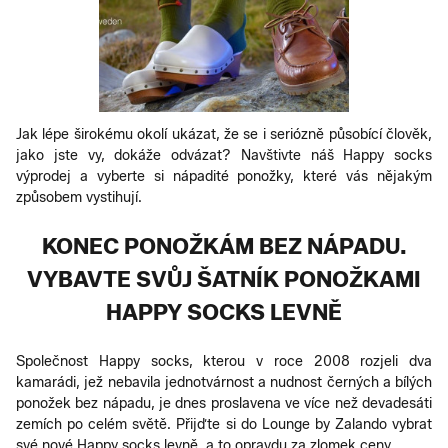
Jak lépe širokému okolí ukázat, že se i seriózně působící člověk,
jako jste vy, dokáže odvázat? Navštivte náš Happy socks
výprodej a vyberte si nápadité ponožky, které vás nějakým
způsobem vystihují.
KONEC PONOŽKÁM BEZ NÁPADU.
VYBAVTE SVŮJ ŠATNÍK PONOŽKAMI
HAPPY SOCKS LEVNĚ
Společnost Happy socks, kterou v roce 2008 rozjeli dva
kamarádi, jež nebavila jednotvárnost a nudnost černých a bílých
ponožek bez nápadu, je dnes proslavena ve více než devadesáti
zemích po celém světě. Přijďte si do Lounge by Zalando vybrat
své nové Happy socks levně, a to opravdu za zlomek ceny.