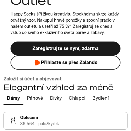
Outlet
Happy Socks šíří živou kreativitu Stockholmu skrze každý
odvážný vzor. Nakupuj hravé ponožky a spodní prádlo v
našem outletu a ušetři až 75 %*. Zaregistruj se dnes a
vstup do svého exkluzivního světa barev a zábavy.
Zaregistrujte se nyní, zdarma
Přihlaste se přes Zalando
Založit si účet a objevovat
Elegantní vzhled za méně
Dámy
Pánové
Dívky
Chlapci
Bydlení
Oblečení
36 564+ položky/ek