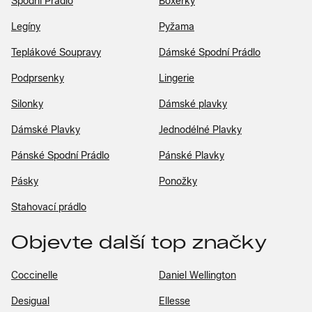
Spodní Prádlo
Boxerky
Legíny
Pyžama
Teplákové Soupravy
Dámské Spodní Prádlo
Podprsenky
Lingerie
Silonky
Dámské plavky
Dámské Plavky
Jednodélné Plavky
Pánské Spodní Prádlo
Pánské Plavky
Pásky
Ponožky
Stahovací prádlo
Objevte další top značky
Coccinelle
Daniel Wellington
Desigual
Ellesse