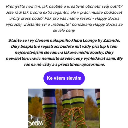
Přemýšlíte nad tím, jak osobitě a kreativně obohatit svůj outfit?
Jste rádi tak trochu extravagantní, ale v práci musíte dodržovat
určitý dress code? Pak pro vás máme řešení - Happy Socks
výprodej. Zůstaňte sví a „rebelujte“ ponožkami Happy Socks za
skvělé ceny.
Staňte se i vy členem nákupního klubu Lounge by Zalando.
Díky bezplatné registraci budete mít vždy přístup k těm
nejčerstvějším slevám na lákavé módní kousky. Díky
newsletteru navíc nemusíte skvělé ceny vyhledávat sami. My
vás na ně vždy a s předstihem upozorníme.
Ke všem slevám