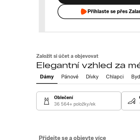
Přihlaste se přes Zal
Založit si účet a objevovat
Elegantní vzhled za m
Dámy
Pánové
Dívky
Chlapci
Byd
Oblečení
36 564+ položky/ek
Přidejte se a objevte více