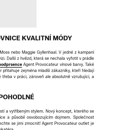
VNICE KVALITNÍ MÓDY
e Moss nebo Maggie Gyllenhaal. V jedné z kampaní
izi. Další z hvězd, která se nechala vyfotit v prádle
podprsence
Agent Provocateur vínové barvy. Také
řitahuje zejména mladší zákazníky, kteří hledají
 třeba v práci, zároveň ale absolutně vzrušující, a
 POHODLNÉ
ostí a vytříbeným stylem. Nový koncept, kterého se
nice a působil osvobozujícím dojmem. Společnost
chte se jimi zmocnit! Agent Provocateur outlet je
okatéra.