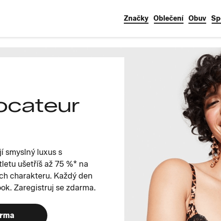
Značky
Oblečení
Obuv
Sp
ocateur
í smyslný luxus s
letu ušetříš až 75 %* na
ch charakteru. Každý den
ook. Zaregistruj se zdarma.
arma