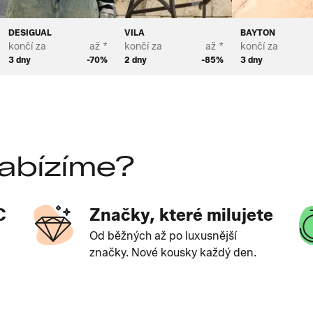
DESIGUAL
VILA
BAYTON
končí za
až *
končí za
až *
končí za
3 dny
-70%
2 dny
-85%
3 dny
abízíme?
C
Značky, které milujete
Od běžných až po luxusnější
značky. Nové kousky každý den.