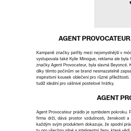
AGENT PROVOCATEUR 
Kampaně značky patřily mezi nejsmyslnější v mód
vystupovala také Kylie Minogue, reklama ale byla tak
značky Agent Provocateur, byla slavná Beyoncé. K
díky těmto počinům se brand nesmazatelně zapsal
inspirativní kousek oblečení pro různé příležitost
tudíž ideální pro vášnivé postelové hrátky.
AGENT PR
Agent Provocateur prádlo je symbolem pokroku. 
firma drží, dává prostor vzdušnosti, ženskosti
každým svým produktem dokazuje, že spodní prádlo
tu pro všechny silné a inteligentní ženy, které v