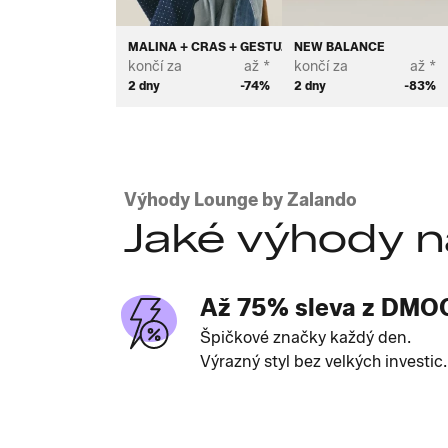
MALINA + CRAS + GESTUZ
NEW BALANCE
končí za
až *
končí za
až *
2 dny
-74%
2 dny
-83%
Výhody Lounge by Zalando
Jaké výhody n
Až 75% sleva z DMO
Špičkové značky každý den.
Výrazný styl bez velkých investic.