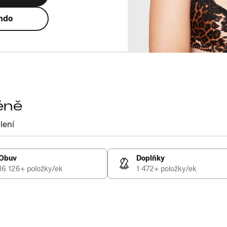
ando
éně
lení
Obuv
Doplňky
16 126+ položky/ek
1 472+ položky/ek