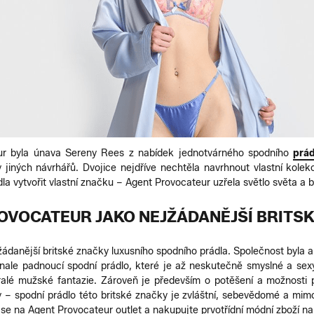
ur byla únava Sereny Rees z nabídek jednotvárného spodního
prád
iných návrhářů. Dvojice nejdříve nechtěla navrhnout vlastní kolekc
dla vytvořit vlastní značku – Agent Provocateur uzřela světlo světa a 
OVOCATEUR JAKO NEJŽÁDANĚJŠÍ BRITS
žádanější britské značky luxusního spodního prádla. Společnost byla
ale padnoucí spodní prádlo, které je až neskutečně smyslné a sexy
ralé mužské fantazie. Zároveň je především o potěšení a možnosti 
 – spodní prádlo této britské značky je zvláštní, sebevědomé a mim
 se na Agent Provocateur outlet a nakupujte prvotřídní módní zboží n