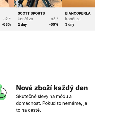
SCOTT SPORTS
BIANCOPERLA
BROSTE
až *
končí za
až *
končí za
až *
končí za
-68%
2 dny
-65%
3 dny
-70%
4 dny
Nové zboží každý den
Skutečné slevy na módu a
domácnost. Pokud to nemáme, je
to na cestě.