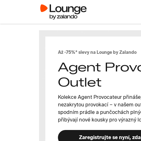
Až -75%* slevy na Lounge by Zalando
Agent Prov
Outlet
Kolekce Agent Provocateur přinášej
nezakrytou provokací – v našem out
spodním prádle a punčochách plný
přibývají nové kousky pro výrazný l
Zaregistrujte se nyní, zd