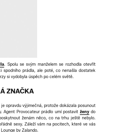
la
. Spolu se svým manželem se rozhodla otevřít
i spodního prádla, ale poté, co nenašla dostatek
brzy si vydobyla úspěch po celém světě.
KÁ ZNAČKA
 a je opravdu výjimečná, protože dokázala posunout
. Agent Provocateur prádlo umí postavit
ženy
do
poskytnout ženám něco, co na trhu ještě nebylo.
ořádně sexy. Záleží vám na pocitech, které ve vás
a Lounge by Zalando.