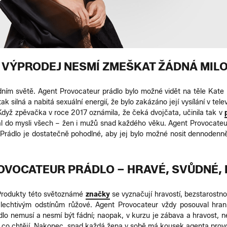
VÝPRODEJ NESMÍ ZMEŠKAT ŽÁDNÁ MILO
ním světě. Agent Provocateur prádlo bylo možné vidět na těle Kat
 silná a nabitá sexuální energií, že bylo zakázáno její vysílání v telev
dyž zpěvačka v roce 2017 oznámila, že čeká dvojčata, učinila tak v
 do mysli všech – žen i mužů snad každého věku. Agent Provocateur p
i. Prádlo je dostatečně pohodlné, aby jej bylo možné nosit dennodenně
OVOCATEUR PRÁDLO – HRAVÉ, SVŮDNÉ,
Produkty této světoznámé
značky
se vyznačují hravostí, bezstarostn
 a lechtivým odstínům růžové. Agent Provocateur vždy posouval hra
 nemusí a nesmí být fádní; naopak, v kurzu je zábava a hravost, ne
ědí, co chtějí. Nakonec, snad každá žena v sobě má kousek agenta prov