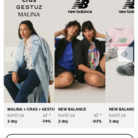
Předchozí
Další
MALINA + CRAS + GESTUZ
NEW BALANCE
NEW BALANCE
končí za
až *
končí za
až *
končí za
2 dny
-74%
2 dny
-83%
2 dny