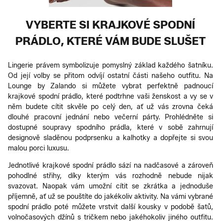
VYBERTE SI KRAJKOVÉ SPODNÍ
PRÁDLO, KTERÉ VÁM BUDE SLUŠET
Lingerie právem symbolizuje pomyslný základ každého šatníku.
Od její volby se přitom odvíjí ostatní části našeho outfitu. Na
Lounge by Zalando si můžete vybrat perfektně padnoucí
krajkové spodní prádlo, které podtrhne vaši ženskost a vy se v
něm budete cítit skvěle po celý den, ať už vás zrovna čeká
dlouhé pracovní jednání nebo večerní párty. Prohlédněte si
dostupné soupravy spodního prádla, které v sobě zahrnují
designově sladěnou podprsenku a kalhotky a dopřejte si svou
malou porci luxusu.
Jednotlivé krajkové spodní prádlo sází na nadčasové a zároveň
pohodlné střihy, díky kterým vás rozhodně nebude nijak
svazovat. Naopak vám umožní cítit se zkrátka a jednoduše
příjemně, ať už se pouštíte do jakékoliv aktivity. Na vámi vybrané
spodní prádlo poté můžete vrstvit další kousky v podobě šatů,
volnočasových džínů s tričkem nebo jakéhokoliv jiného outfitu.