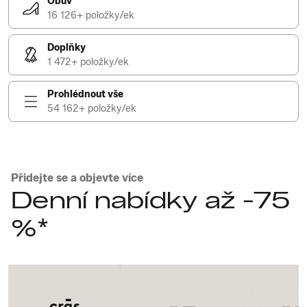
Obuv
16 126+ položky/ek
Doplňky
1 472+ položky/ek
Prohlédnout vše
54 162+ položky/ek
Přidejte se a objevte více
Denní nabídky až -75
%*