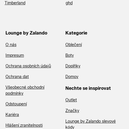
Timberland
ghd
Lounge by Zalando
Kategorie
O nás
Oblečení
Impresum
Boty
Ochrana osobních údajů
Doplňky
Ochrana dat
Domov
Všeobecné obchodní
Nechte se inspirovat
podmínky
Outlet
Odstoupení
Značky
Kariéra
Lounge by Zalando slevové
Hlášení zranitelnosti
kódy