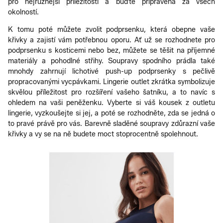
pro nejrůznější příležitosti a buďte připravena za všech
okolností.
K tomu poté můžete zvolit podprsenku, která obepne vaše
křivky a zajistí vám potřebnou oporu. Ať už se rozhodnete pro
podprsenku s kosticemi nebo bez, můžete se těšit na příjemné
materiály a pohodlné střihy. Soupravy spodního prádla také
mnohdy zahrnují lichotivé push-up podprsenky s pečlivě
propracovanými vycpávkami. Lingerie outlet zkrátka symbolizuje
skvělou příležitost pro rozšíření vašeho šatníku, a to navíc s
ohledem na vaši peněženku. Vyberte si váš kousek z outletu
lingerie, vyzkoušejte si jej, a poté se rozhodněte, zda se jedná o
to pravé právě pro vás. Barevně sladěné soupravy zdůrazní vaše
křivky a vy se na ně budete moct stoprocentně spolehnout.