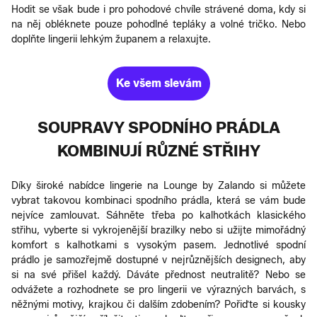
Hodit se však bude i pro pohodové chvíle strávené doma, kdy si
na něj obléknete pouze pohodlné tepláky a volné tričko. Nebo
doplňte lingerii lehkým županem a relaxujte.
Ke všem slevám
SOUPRAVY SPODNÍHO PRÁDLA
KOMBINUJÍ RŮZNÉ STŘIHY
Díky široké nabídce lingerie na Lounge by Zalando si můžete
vybrat takovou kombinaci spodního prádla, která se vám bude
nejvíce zamlouvat. Sáhněte třeba po kalhotkách klasického
střihu, vyberte si vykrojenější brazilky nebo si užijte mimořádný
komfort s kalhotkami s vysokým pasem. Jednotlivé spodní
prádlo je samozřejmě dostupné v nejrůznějších designech, aby
si na své přišel každý. Dáváte přednost neutralitě? Nebo se
odvážete a rozhodnete se pro lingerii ve výrazných barvách, s
něžnými motivy, krajkou či dalším zdobením? Pořiďte si kousky