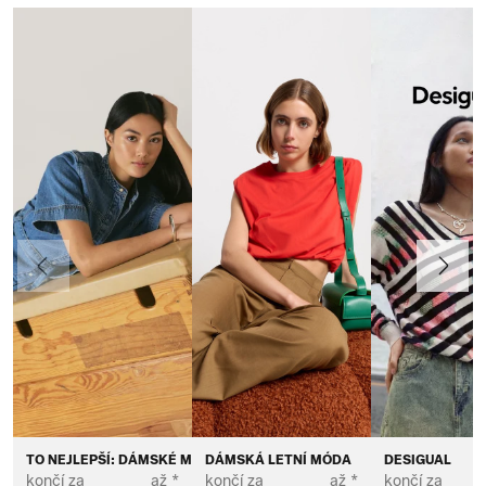
Předchozí
Další
TO NEJLEPŠÍ: DÁMSKÉ MÓDNÍ ZNAČKY
DÁMSKÁ LETNÍ MÓDA
DESIGUAL
končí za
až *
končí za
až *
končí za