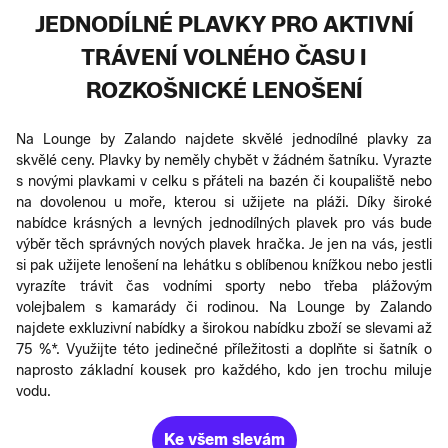
JEDNODÍLNÉ PLAVKY PRO AKTIVNÍ
TRÁVENÍ VOLNÉHO ČASU I
ROZKOŠNICKÉ LENOŠENÍ
Na Lounge by Zalando najdete skvělé jednodílné plavky za
skvělé ceny. Plavky by neměly chybět v žádném šatníku. Vyrazte
s novými plavkami v celku s přáteli na bazén či koupaliště nebo
na dovolenou u moře, kterou si užijete na pláži. Díky široké
nabídce krásných a levných jednodílných plavek pro vás bude
výběr těch správných nových plavek hračka. Je jen na vás, jestli
si pak užijete lenošení na lehátku s oblíbenou knížkou nebo jestli
vyrazíte trávit čas vodními sporty nebo třeba plážovým
volejbalem s kamarády či rodinou. Na Lounge by Zalando
najdete exkluzivní nabídky a širokou nabídku zboží se slevami až
75 %*. Využijte této jedinečné příležitosti a doplňte si šatník o
naprosto základní kousek pro každého, kdo jen trochu miluje
vodu.
Ke všem slevám