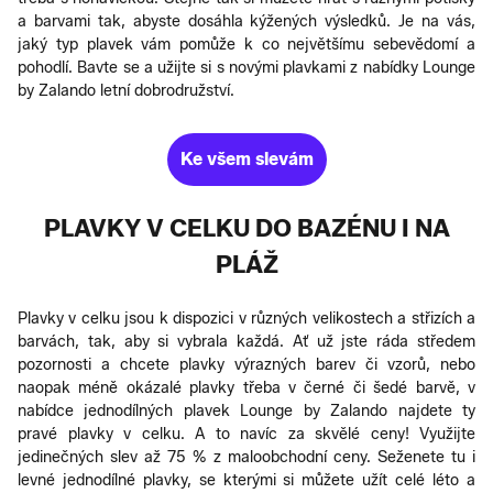
a barvami tak, abyste dosáhla kýžených výsledků. Je na vás,
jaký typ plavek vám pomůže k co největšímu sebevědomí a
pohodlí. Bavte se a užijte si s novými plavkami z nabídky Lounge
by Zalando letní dobrodružství.
Ke všem slevám
PLAVKY V CELKU DO BAZÉNU I NA
PLÁŽ
Plavky v celku jsou k dispozici v různých velikostech a střizích a
barvách, tak, aby si vybrala každá. Ať už jste ráda středem
pozornosti a chcete plavky výrazných barev či vzorů, nebo
naopak méně okázalé plavky třeba v černé či šedé barvě, v
nabídce jednodílných plavek Lounge by Zalando najdete ty
pravé plavky v celku. A to navíc za skvělé ceny! Využijte
jedinečných slev až 75 % z maloobchodní ceny. Seženete tu i
levné jednodílné plavky, se kterými si můžete užít celé léto a