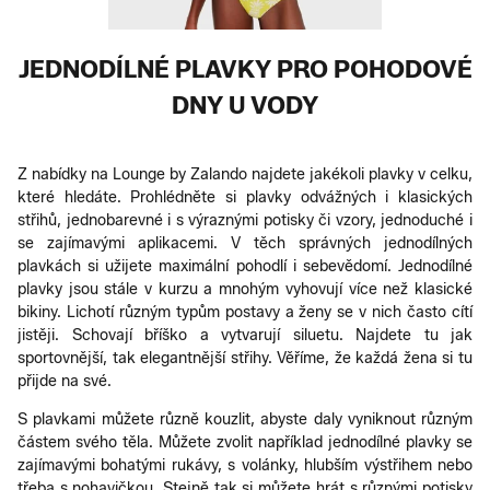
JEDNODÍLNÉ PLAVKY PRO POHODOVÉ
DNY U VODY
Z nabídky na Lounge by Zalando najdete jakékoli plavky v celku,
které hledáte. Prohlédněte si plavky odvážných i klasických
střihů, jednobarevné i s výraznými potisky či vzory, jednoduché i
se zajímavými aplikacemi. V těch správných jednodílných
plavkách si užijete maximální pohodlí i sebevědomí. Jednodílné
plavky jsou stále v kurzu a mnohým vyhovují více než klasické
bikiny. Lichotí různým typům postavy a ženy se v nich často cítí
jistěji. Schovají bříško a vytvarují siluetu. Najdete tu jak
sportovnější, tak elegantnější střihy. Věříme, že každá žena si tu
přijde na své.
S plavkami můžete různě kouzlit, abyste daly vyniknout různým
částem svého těla. Můžete zvolit například jednodílné plavky se
zajímavými bohatými rukávy, s volánky, hlubším výstřihem nebo
třeba s nohavičkou. Stejně tak si můžete hrát s různými potisky