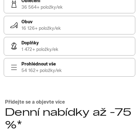
Oblečení
36 564+ položky/ek
Obuv
16 126+ položky/ek
Doplňky
1 472+ položky/ek
Prohlédnout vše
54 162+ položky/ek
Přidejte se a objevte více
Denní nabídky až -75
%*