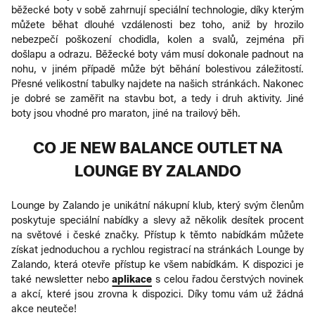
běžecké boty v sobě zahrnují speciální technologie, díky kterým
můžete běhat dlouhé vzdálenosti bez toho, aniž by hrozilo
nebezpečí poškození chodidla, kolen a svalů, zejména při
došlapu a odrazu. Běžecké boty vám musí dokonale padnout na
nohu, v jiném případě může být běhání bolestivou záležitostí.
Přesné velikostní tabulky najdete na našich stránkách. Nakonec
je dobré se zaměřit na stavbu bot, a tedy i druh aktivity. Jiné
boty jsou vhodné pro maraton, jiné na trailový běh.
CO JE NEW BALANCE OUTLET NA
LOUNGE BY ZALANDO
Lounge by Zalando je unikátní nákupní klub, který svým členům
poskytuje speciální nabídky a slevy až několik desítek procent
na světové i české značky. Přístup k těmto nabídkám můžete
získat jednoduchou a rychlou registrací na stránkách Lounge by
Zalando, která otevře přístup ke všem nabídkám. K dispozici je
také newsletter nebo
aplikace
s celou řadou čerstvých novinek
a akcí, které jsou zrovna k dispozici. Díky tomu vám už žádná
akce neuteče!