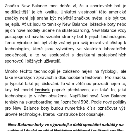
Značka New Balance moc dobře ví, že u sportovních bot je
nejdůležitější jejich kvalita. Unikátní vlastností této americké
značky není její snaha být největší značkou světa, ale být tou
nejlepší. Ať už jsou to tenisky New Balance, běžecké boty nebo
jejich nové modely určené na skateboarding, New Balance vždy
postupuje od návrhu vizuální stránky bot k jejich technologiím.
Tento výrobce bot byl vždy známý pro svůj inovativní přístup k
technologiím, které jsou vytvářeny ve vlastních laboratořích
společnosti, a to ve spolupráci s desítkami profesionálních
sportovců i běžných uživatelů.
Mnoho těchto technologií je založeno nejen na fyziologii, ale
také lékařských zprávách a dlouhodobém testování. Pro značku
je typické také její číslování. To vám většinou prozradí nejen to,
kdy byl model
tenisek
poprvé představen, ale také to, jaká
technologie je v něm obsažena. Například nové New Balance
tenisky na skateboarding mají označení 598. Podle nové politiky
pro New Balance boty budou numerická čísla označovat výši
úrovně technologie, kterou konstrukce bot obsahuje.
New Balance boty ve výprodeji a další speciální nabídky na
světové i české značky! Nabízíme oblíbené i světové značky,