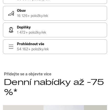
Obuv
16 126+ položky/ek
Doplňky
1 472+ položky/ek
Prohlédnout vše
54 162+ položky/ek
Přidejte se a objevte více
Denní nabídky až -75
%*