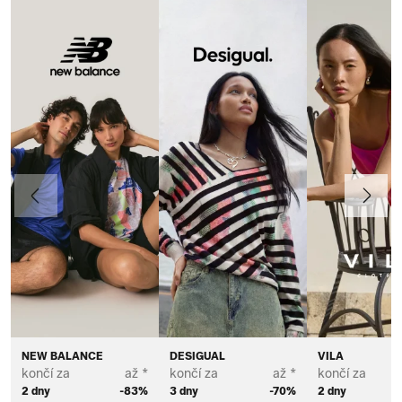
Předchozí
Další
NEW BALANCE
DESIGUAL
VILA
končí za
až *
končí za
až *
končí za
2 dny
-83%
3 dny
-70%
2 dny