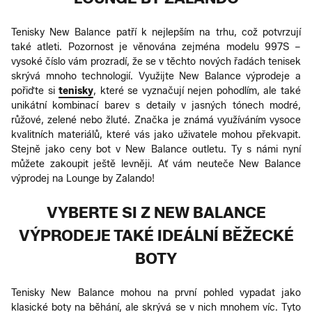
Tenisky New Balance patří k nejlepším na trhu, což potvrzují
také atleti. Pozornost je věnována zejména modelu 997S –
vysoké číslo vám prozradí, že se v těchto nových řadách tenisek
skrývá mnoho technologií. Využijte New Balance výprodeje a
pořiďte si
tenisky
, které se vyznačují nejen pohodlím, ale také
unikátní kombinací barev s detaily v jasných tónech modré,
růžové, zelené nebo žluté. Značka je známá využíváním vysoce
kvalitních materiálů, které vás jako uživatele mohou překvapit.
Stejně jako ceny bot v New Balance outletu. Ty s námi nyní
můžete zakoupit ještě levněji. Ať vám neuteče New Balance
výprodej na Lounge by Zalando!
VYBERTE SI Z NEW BALANCE
VÝPRODEJE TAKÉ IDEÁLNÍ BĚŽECKÉ
BOTY
Tenisky New Balance mohou na první pohled vypadat jako
klasické boty na běhání, ale skrývá se v nich mnohem víc. Tyto