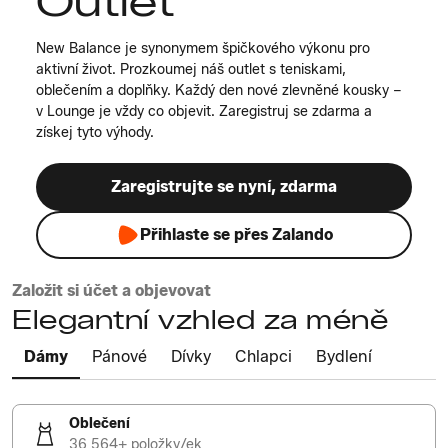
Outlet
New Balance je synonymem špičkového výkonu pro
aktivní život. Prozkoumej náš outlet s teniskami,
oblečením a doplňky. Každý den nové zlevněné kousky –
v Lounge je vždy co objevit. Zaregistruj se zdarma a
získej tyto výhody.
Zaregistrujte se nyní, zdarma
Přihlaste se přes Zalando
Založit si účet a objevovat
Elegantní vzhled za méně
Dámy
Pánové
Dívky
Chlapci
Bydlení
Oblečení
36 564+ položky/ek