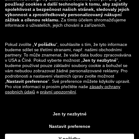
zalando-lounge.lt
zalando-lounge.sk
zalando-lounge.ro
zalando-lounge.hr
zalando-lounge.si
zalando-lounge.hu
zalando-lounge.lu
zalando-lounge.ee
zalando-lounge.lv
zalando-lounge.no
Sledujte nás také
na
Facebook
Instagram
*Ve srovnání s
doporučenou maloobchodní cenou
.