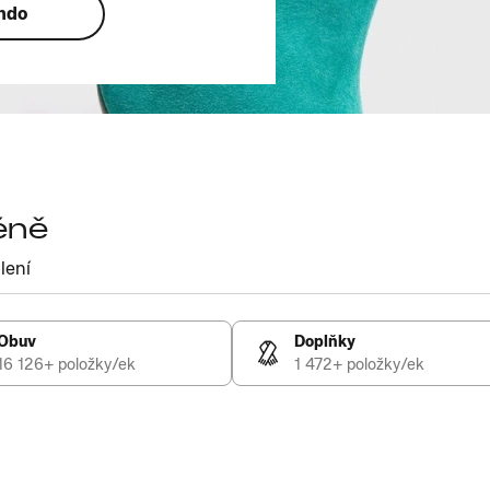
ando
éně
lení
Obuv
Doplňky
16 126+ položky/ek
1 472+ položky/ek