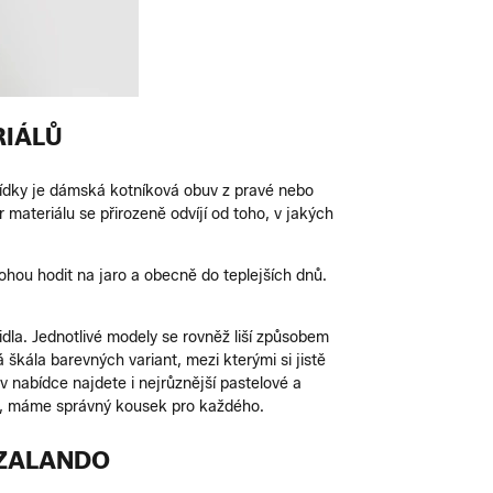
RIÁLŮ
bídky je dámská kotníková obuv z pravé nebo
ateriálu se přirozeně odvíjí od toho, v jakých
hou hodit na jaro a obecně do teplejších dnů.
dla. Jednotlivé modely se rovněž liší způsobem
 škála barevných variant, mezi kterými si jistě
 nabídce najdete i nejrůznější pastelové a
dku, máme správný kousek pro každého.
 ZALANDO