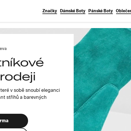
Značky
Dámské Boty
Pánské Boty
Obleče
leva
níkové
rodeji
které v sobě snoubí eleganci
ant střihů a barevných
arma