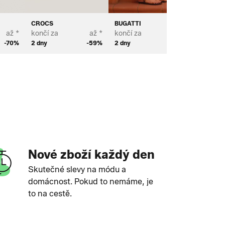
CROCS
BUGATTI
TOMS
až *
končí za
až *
končí za
až *
končí za
-70%
2 dny
-59%
2 dny
-70%
2 dny
Nové zboží každý den
Skutečné slevy na módu a
domácnost. Pokud to nemáme, je
to na cestě.