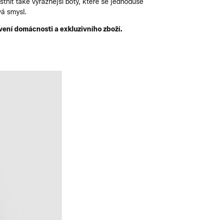
nit také výraznější boty, které se jednoduše
vá smysl.
vení domácnosti a exkluzivního zboží.