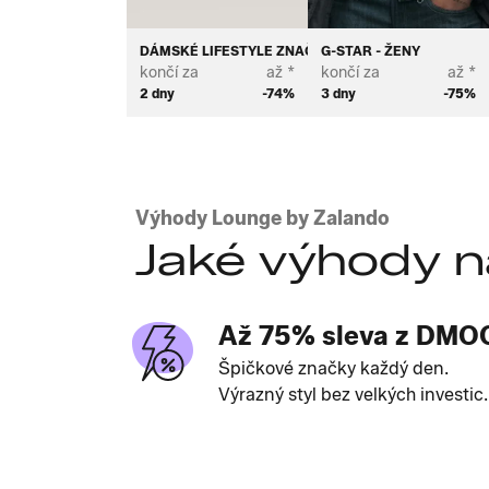
DÁMSKÉ LIFESTYLE ZNAČKY PRÉMIUM
G-STAR - ŽENY
končí za
až *
končí za
až *
2 dny
-74%
3 dny
-75%
Výhody Lounge by Zalando
Jaké výhody n
Až 75% sleva z DMO
Špičkové značky každý den.
Výrazný styl bez velkých investic.