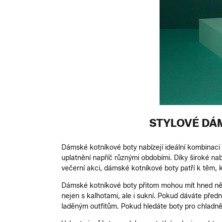
STYLOVÉ DÁM
Dámské kotníkové boty nabízejí ideální kombinaci 
uplatnění napříč různými obdobími. Díky široké na
večerní akci, dámské kotníkové boty patří k těm, 
Dámské kotníkové boty přitom mohou mít hned něk
nejen s kalhotami, ale i sukní. Pokud dáváte před
laděným outfitům. Pokud hledáte boty pro chladněj