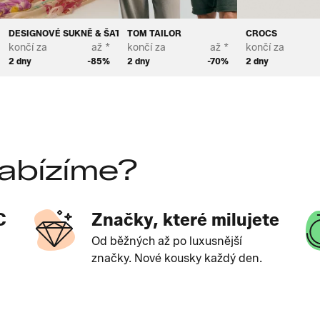
DESIGNOVÉ SUKNĚ & ŠATY
TOM TAILOR
CROCS
končí za
až *
končí za
až *
končí za
2 dny
-85%
2 dny
-70%
2 dny
abízíme?
C
Značky, které milujete
Od běžných až po luxusnější
značky. Nové kousky každý den.