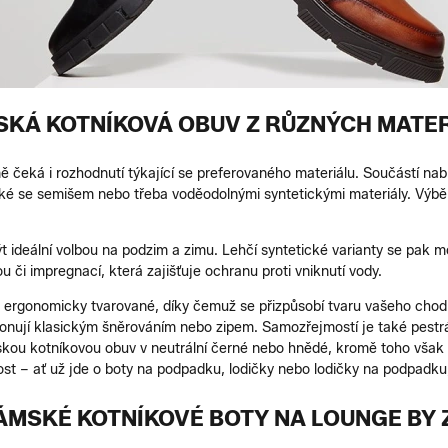
KÁ KOTNÍKOVÁ OBUV Z RŮZNÝCH MATE
 čeká i rozhodnutí týkající se preferovaného materiálu. Součástí na
é se semišem nebo třeba voděodolnými syntetickými materiály. Výběr m
ideální volbou na podzim a zimu. Lehčí syntetické varianty se pak mo
i impregnací, která zajišťuje ochranu proti vniknutí vody.
o ergonomicky tvarované, díky čemuž se přizpůsobí tvaru vašeho chodi
sponují klasickým šněrováním nebo zipem. Samozřejmostí je také pestrá
kou kotníkovou obuv v neutrální černé nebo hnědé, kromě toho však v
 dost – ať už jde o boty na podpadku, lodičky nebo lodičky na podpa
ÁMSKÉ KOTNÍKOVÉ BOTY NA LOUNGE BY