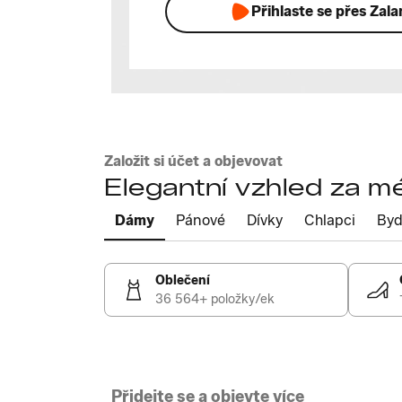
Přihlaste se přes Zal
Založit si účet a objevovat
Elegantní vzhled za m
Dámy
Pánové
Dívky
Chlapci
Byd
Oblečení
36 564+ položky/ek
Přidejte se a objevte více