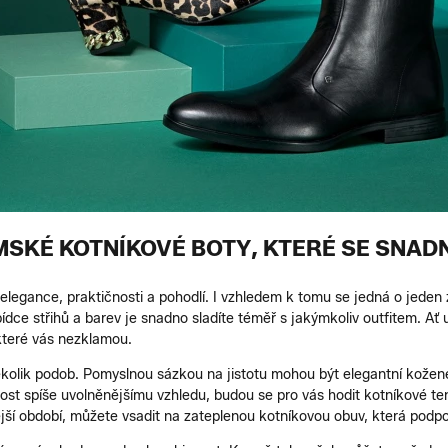
SKÉ KOTNÍKOVÉ BOTY, KTERÉ SE SNAD
elegance, praktičnosti a pohodlí. I vzhledem k tomu se jedná o jeden 
bídce střihů a barev je snadno sladíte téměř s jakýmkoliv outfitem. A
které vás nezklamou.
olik podob. Pomyslnou sázkou na jistotu mohou být elegantní kožen
nost spíše uvolněnějšímu vzhledu, budou se pro vás hodit kotníkové te
ší období, můžete vsadit na zateplenou kotníkovou obuv, která podpo