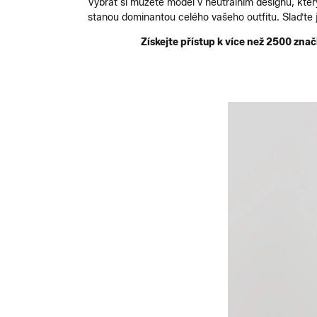
Vybrat si můžete model v neutrálním designu, kte
stanou dominantou celého vašeho outfitu. Slaďte j
Získejte přístup k více než 2500 zna