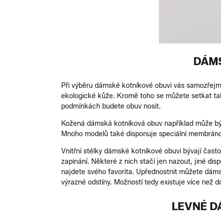
DÁMS
Při výběru dámské kotníkové obuvi vás samozřejmě
ekologické kůže. Kromě toho se můžete setkat tak
podmínkách budete obuv nosit.
Kožená dámská kotníková obuv například může být 
Mnoho modelů také disponuje speciální membránou č
Vnitřní stélky dámské kotníkové obuvi bývají čast
zapínání. Některé z nich stačí jen nazout, jiné di
najdete svého favorita. Upřednostnit můžete dáms
výrazné odstíny. Možností tedy existuje více než
LEVNÉ D