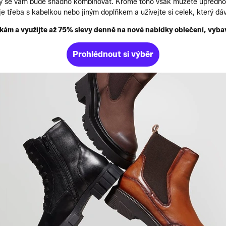
rý se vám bude snadno kombinovat. Kromě toho však můžete upřednost
e třeba s kabelkou nebo jiným doplňkem a užívejte si celek, který dá
čkám a využijte až 75% slevy denně na nové nabídky oblečení, vyba
Prohlédnout si výběr