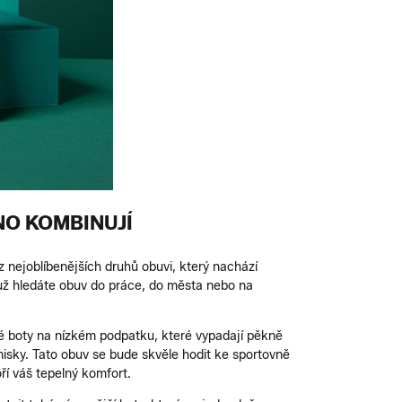
NO KOMBINUJÍ
z nejoblíbenějších druhů obuvi, který nachází
ť už hledáte obuv do práce, do města nebo na
é boty na nízkém podpatku, které vypadají pěkně
nisky. Tato obuv se bude skvěle hodit ke sportovně
ří váš tepelný komfort.