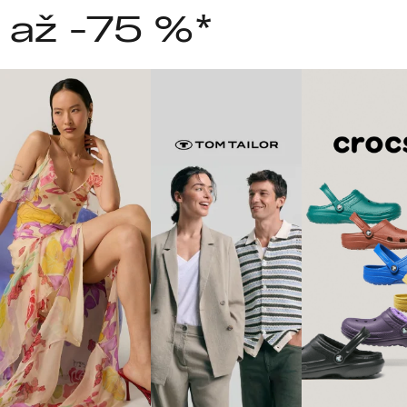
 až -75 %*