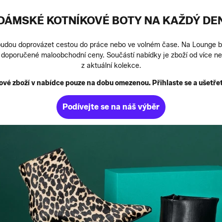
DÁMSKÉ KOTNÍKOVÉ BOTY NA KAŽDÝ DE
budou doprovázet cestou do práce nebo ve volném čase. Na Lounge by 
z doporučené maloobchodní ceny. Součástí nabídky je zboží od více n
z aktuální kolekce.
vé zboží v nabídce pouze na dobu omezenou. Přihlaste se a ušetřet
Podívejte se na náš výběr