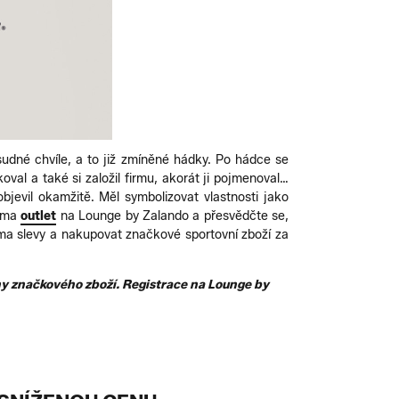
osudné chvíle, a to již zmíněné hádky. Po hádce se
oval a také si založil firmu, akorát ji pojmenoval…
jevil okamžitě. Měl symbolizovat vlastnosti jako
Puma
outlet
na Lounge by Zalando a přesvědčte se,
ma slevy a nakupovat značkové sportovní zboží za
hy značkového zboží. Registrace na Lounge by