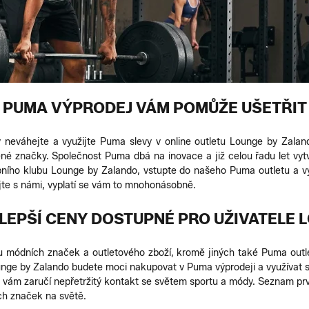
PUMA VÝPRODEJ VÁM POMŮŽE UŠETŘIT
 neváhejte a využijte Puma slevy v online outletu Lounge by Zalan
íbené značky. Společnost Puma dbá na inovace a již celou řadu let vy
pního klubu Lounge by Zalando, vstupte do našeho Puma outletu a vy
jte s námi, vyplatí se vám to mnohonásobně.
JLEPŠÍ CENY DOSTUPNÉ PRO UŽIVATELE 
u módních značek a outletového zboží, kromě jiných také Puma outlet
ounge by Zalando budete moci nakupovat v Puma výprodeji a využívat s
á vám zaručí nepřetržitý kontakt se světem sportu a módy. Seznam prv
ch značek na světě.