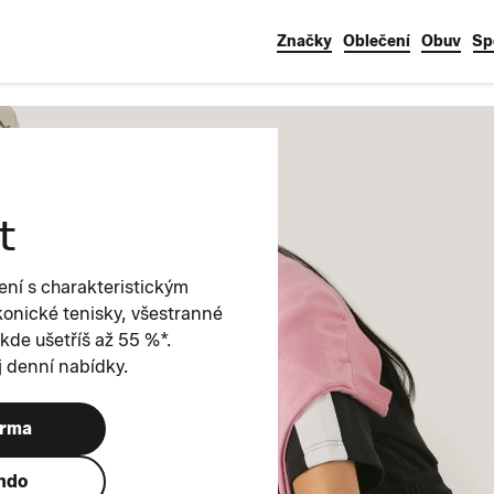
Značky
Oblečení
Obuv
Sp
t
ní s charakteristickým
konické tenisky, všestranné
kde ušetříš až 55 %*.
 denní nabídky.
arma
ando