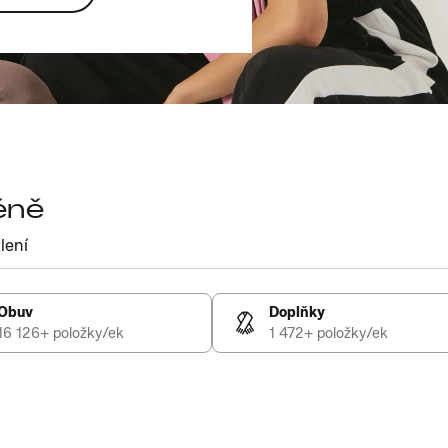
éně
lení
Obuv
Doplňky
16 126+ položky/ek
1 472+ položky/ek