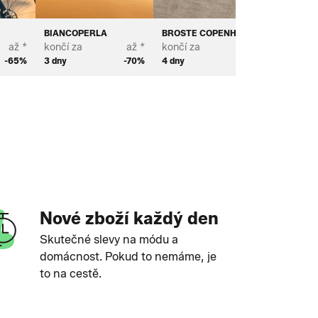
BIANCOPERLA
BROSTE COPENHAGEN
PROFUO
až *
končí za
až *
končí za
až *
končí za
-65%
3 dny
-70%
4 dny
-68%
2 dny
Nové zboží každý den
Skutečné slevy na módu a
domácnost. Pokud to nemáme, je
to na cestě.