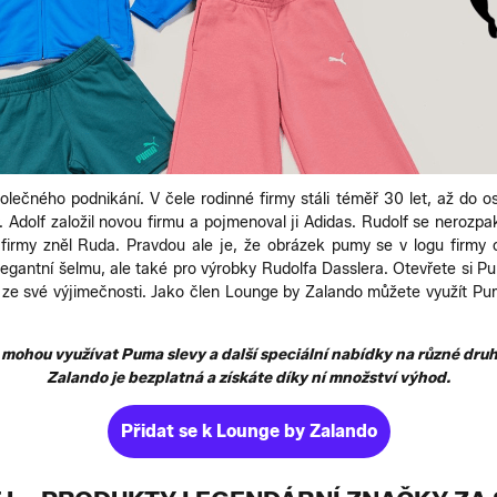
společného podnikání. V čele rodinné firmy stáli téměř 30 let, až do 
. Adolf založil novou firmu a pojmenoval ji Adidas. Rudolf se nerozpak
firmy zněl Ruda. Pravdou ale je, že obrázek pumy se v logu firmy ob
elegantní šelmu, ale také pro výrobky Rudolfa Dasslera. Otevřete si 
c ze své výjimečnosti. Jako člen Lounge by Zalando můžete využít Pu
ohou využívat Puma slevy a další speciální nabídky na různé dru
Zalando je bezplatná a získáte díky ní množství výhod.
Přidat se k Lounge by Zalando