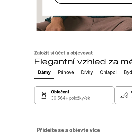
Založit si účet a objevovat
Elegantní vzhled za m
Dámy
Pánové
Dívky
Chlapci
Byd
Oblečení
36 564+ položky/ek
Přidejte se a objevte více