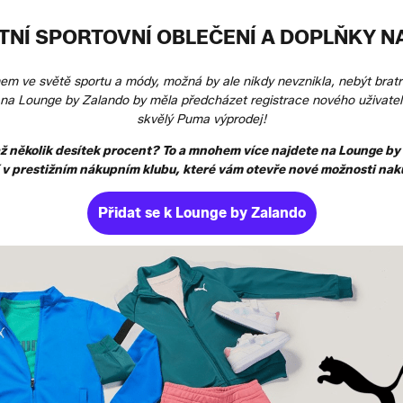
ITNÍ SPORTOVNÍ OBLEČENÍ A DOPLŇKY N
 ve světě sportu a módy, možná by ale nikdy nevznikla, nebýt bratr
a Lounge by Zalando by měla předcházet registrace nového uživatele
skvělý Puma výprodej!
až několik desítek procent? To a mnohem více najdete na Lounge by
í v prestižním nákupním klubu, které vám otevře nové možnosti nak
Přidat se k Lounge by Zalando