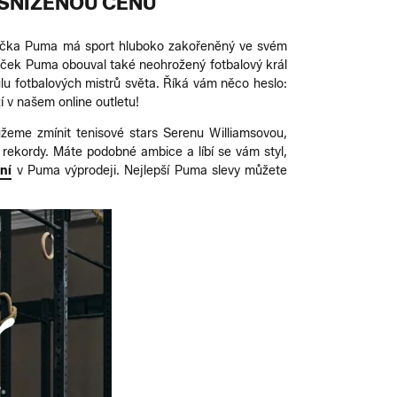
SNÍŽENOU CENU
načka Puma má sport hluboko zakořeněný ve svém
paček Puma obouval také neohrožený fotbalový král
tulu fotbalových mistrů světa. Říká vám něco heslo:
 v našem online outletu!
ůžeme zmínit tenisové stars Serenu Williamsovou,
 rekordy. Máte podobné ambice a líbí se vám styl,
ní
v Puma výprodeji. Nejlepší Puma slevy můžete