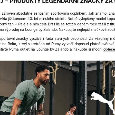
J – PRODUKTY LEGENDÁRNÍ ZNAČKY ZA 
a zároveň absolutně seriózním sportovním doplňkem. Jak známo, z
věta již koncem 40. let minulého století. Notně vylepšený model ko
orný tah – Pelé a s ním celá Brazílie se totiž v daném roce těšili z ti
a výprodej na Lounge by Zalando. Nakupujte nejlepší značkové zboží
sportovní značky využívá i řada slavných osobností. Za všechny m
ina Bolta, který v tretrách od Pumy vytvořil doposud platné světové
štivte Puma outlet na Lounge by Zalando a nakupte si módní
obleče