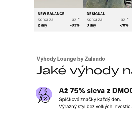
NEW BALANCE
DESIGUAL
končí za
až *
končí za
až *
2 dny
-83%
3 dny
-70%
Výhody Lounge by Zalando
Jaké výhody n
Až 75% sleva z DMO
Špičkové značky každý den.
Výrazný styl bez velkých investic.