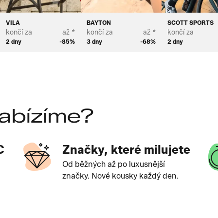
VILA
BAYTON
SCOTT SPORTS
končí za
až *
končí za
až *
končí za
2 dny
-85%
3 dny
-68%
2 dny
abízíme?
C
Značky, které milujete
Od běžných až po luxusnější
značky. Nové kousky každý den.