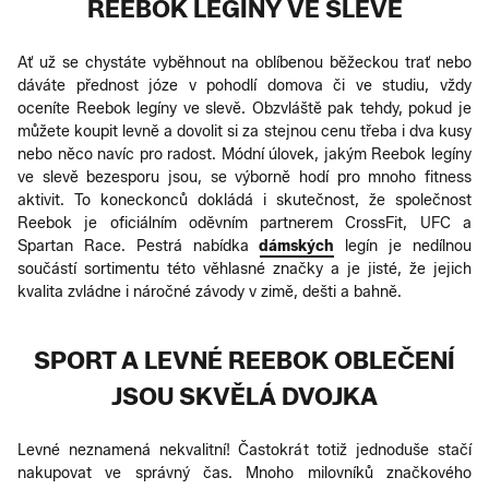
REEBOK LEGÍNY VE SLEVĚ
Ať už se chystáte vyběhnout na oblíbenou běžeckou trať nebo
dáváte přednost józe v pohodlí domova či ve studiu, vždy
oceníte Reebok legíny ve slevě. Obzvláště pak tehdy, pokud je
můžete koupit levně a dovolit si za stejnou cenu třeba i dva kusy
nebo něco navíc pro radost. Módní úlovek, jakým Reebok legíny
ve slevě bezesporu jsou, se výborně hodí pro mnoho fitness
aktivit. To koneckonců dokládá i skutečnost, že společnost
Reebok je oficiálním oděvním partnerem CrossFit, UFC a
Spartan Race. Pestrá nabídka
dámských
legín je nedílnou
součástí sortimentu této věhlasné značky a je jisté, že jejich
kvalita zvládne i náročné závody v zimě, dešti a bahně.
SPORT A LEVNÉ REEBOK OBLEČENÍ
JSOU SKVĚLÁ DVOJKA
Levné neznamená nekvalitní! Častokrát totiž jednoduše stačí
nakupovat ve správný čas. Mnoho milovníků značkového