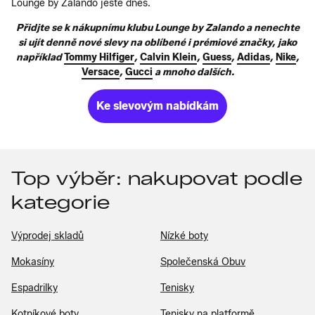
Lounge by Zalando ještě dnes.
Přidjte se k nákupnímu klubu Lounge by Zalando a nenechte
si ujít denně nové slevy na oblíbené i prémiové značky, jako
například
Tommy Hilfiger
,
Calvin Klein
,
Guess
,
Adidas
,
Nike
,
Versace
,
Gucci
a mnoho dalších.
Ke slevovým nabídkám
Top výběr: nakupovat podle
kategorie
Výprodej skladů
Nízké boty
Mokasíny
Společenská Obuv
Espadrilky
Tenisky
Kotníkové boty
Tenisky na platformě