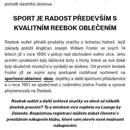
pohodlí vlastního domova.
SPORT JE RADOST PŘEDEVŠÍM S
KVALITNÍM REEBOK OBLEČENÍM
Reebok outlet přináší produkty značky s bohatou historií. Jejíž
základy položil Angličan Joseph William Foster ve svých 14
letech již v roce 1895 v pokoji nad obchodem svého otce. Jeho
prvním vynálezem byly běžecké boty s hroty, které ve své době
byly skutečně revoluční a vyrábějí se dodnes. Od prvních tenisek
Foster již se svými syny postupně rozšiřoval sortiment na
sportovní oblečení
,
obuv
, doplňky a další sportovní příslušenství
a v roce 1951 se společnost z rodinného jména Foster a synové
přejmenovala na Reebok.
Reebok outlet a další světové značky ve slevě až několik
desítek procent? To a mnohem více najdete na Lounge by
Zalando. Bezplatnou registrací můžete získat členství v
prestižním nákupním klubu, které vám otevře nové možnosti
nakupování.