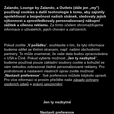
zalando-prive.es
zalando-lounge.cz
zalando-lounge.lt
zalando-lounge.sk
zalando-lounge.ro
zalando-lounge.hr
zalando-lounge.si
zalando-lounge.hu
zalando-lounge.lu
zalando-lounge.ee
zalando-lounge.lv
zalando-lounge.no
Sledujte nás také
na
Facebook
Instagram
*Ve srovnání s
doporučenou maloobchodní cenou
.