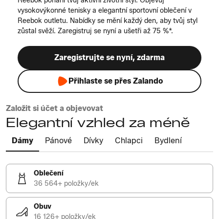
Reebok pohání tvůj aktivní životní styl. Objevuj
vysokovýkonné tenisky a elegantní sportovní oblečení v
Reebok outletu. Nabídky se mění každý den, aby tvůj styl
zůstal svěží. Zaregistruj se nyní a ušetři až 75 %*.
Zaregistrujte se nyní, zdarma
Přihlaste se přes Zalando
Založit si účet a objevovat
Elegantní vzhled za méně
Dámy
Pánové
Dívky
Chlapci
Bydlení
Oblečení
36 564+ položky/ek
Obuv
16 126+ položky/ek