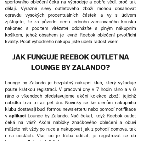
sportovního oblečení čeká na výprodeje a dobře vědí, proč tak
dělají. Výrazné slevy outletového zboží mohou dosahovat
opravdu vysokých procentuálních částek a vy s údivem
zjišťujete, že za původní cenu jednoho zamilovaného kousku
nakonec s pocitem vítězství odcházíte s plným nákupním
košíkem, jehož obsahem je levné Reebok oblečení prvotřídní
kvality. Pocit výhodného nákupu jistě udělá radost všem.
JAK FUNGUJE REEBOK OUTLET NA
LOUNGE BY ZALANDO?
Lounge by Zalando je bezplatný nákupní klub, který vyžaduje
pouze krátkou registraci. V pracovní dny v 7 hodin ráno a v 8
ráno o víkendech představujeme akční kolekce zboží, jejichž
nabídka trvá tři až pět dní. Novinky se ke členům nákupního
klubu dostávají buď formou newsletteru nebo pomocí notifikace
v
aplikaci
Lounge by Zalando. Nač čekat, když Reebok outlet
čeká na vás? Akční nabídky značkového oblečení a obuvi
můžete mít vždy po ruce a nakupovat jak z pohodlí domova, tak
i na cestách. Vše, co je třeba udělat, je registrovat se do