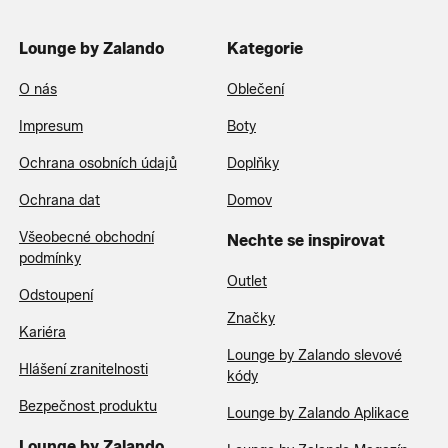
Lounge by Zalando
Kategorie
O nás
Oblečení
Impresum
Boty
Ochrana osobních údajů
Doplňky
Ochrana dat
Domov
Všeobecné obchodní
Nechte se inspirovat
podmínky
Outlet
Odstoupení
Značky
Kariéra
Lounge by Zalando slevové
Hlášení zranitelnosti
kódy
Bezpečnost produktu
Lounge by Zalando Aplikace
Lounge by Zalando