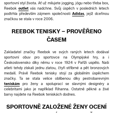
sportovní styl života. Ať už milujete jogging, jógu nebo třeba box,
Reebok
outlet
vás nadchne. Svůj úspěch v posledních letech
podtrhla především zájmem společnosti
Adidas
, jejíž dceřinou
značkou se stala v roce 2006.
REEBOK TENISKY – PROVĚŘENO
ČASEM
Zakladatel značky Reebok ve svých raných letech dodával
sportovní obuv pro sportovce na Olympijské hry, a i
Československo díky němu v roce 1924 v Paříži uspělo. Naši
atleti tehdy získali jednu zlatou, čtyři stříbrné a pět bronzových
medailí. Právě Reebok tenisky stojí za globálním úspěchem
značky. Ta se stala velice oblíbenou díky pestrobarevným
teniskám
pro ženy a spoluprací se slavnými designéry a
celebritami jako je například Rihanna. Ostatně pěkné a živé
barvy najdete na Reebok teniskách dodnes.
SPORTOVNĚ ZALOŽENÉ ŽENY OCENÍ