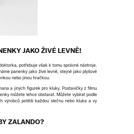
NENKY JAKO ŽIVÉ LEVNĚ!
doktorka, potřebuje však k tomu správné nástroje.
 máme panenky jako živé levně, stejně jako plyšové
nenkou nebo jinou hračkou.
na a jiných figurek pro kluky. Postavičky z filmu
nenky můžete lehce obstarat. Můžete vybírat podle
ích výrobců potěší každou slečnu nebo kluka a vy
BY ZALANDO?