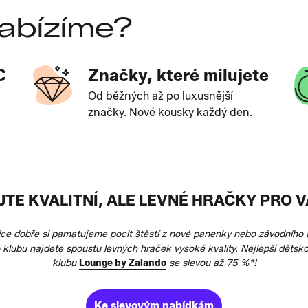
abízíme?
C
Značky, které milujete
Od běžných až po luxusnější
značky. Nové kousky každý den.
TE KVALITNÍ, ALE LEVNÉ HRAČKY PRO V
elice dobře si pamatujeme pocit štěstí z nové panenky nebo závodního 
klubu najdete spoustu levných hraček vysoké kvality. Nejlepší děts
klubu
Lounge by Zalando
se slevou až 75 %*!
Ke slevovým nabídkám