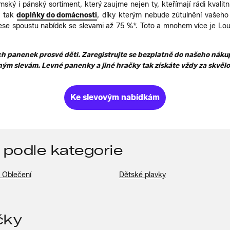
ský i pánský sortiment, který zaujme nejen ty, kteřímají rádi kvalit
ě tak
doplňky do domácnosti
, díky kterým nebude zútulnění vašeh
e spoustu nabídek se slevami až 75 %*. Toto a mnohem více je Lou
ch panenek prosvé děti. Zaregistrujte se bezplatně do našeho nákup
ým slevám. Levné panenky a jiné hračky tak získáte vždy za skvělo
Ke slevovým nabídkám
 podle kategorie
 Oblečení
Dětské plavky
čky