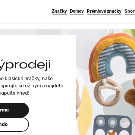
Značky
Domov
Prémiové značky
Spor
ýprodeji
po klasické hračky, naše
spirujte se už nyní a najděte
akupujte hned!
arma
ando