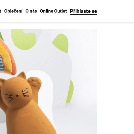
Přihlaste se
t
Oblečení
O nás
Online Outlet