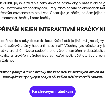
ch druhů, plyšová zvířátka nebo dřevěné postavičky, v našem online
o
dý. Ušetří vám drahocenný čas, který místo běhání po obchodech může
potřebným dovednostem pro život. Obdarujte je něčím, po čem jejich
, montessori hračky i retro hračky.
PŘINÁŠÍ NEJEN INTERAKTIVNÍ HRAČKY 
ba fantazie a taky dostatek času. Každé dítě je jiné, má jiné zájmy a
rína, či světově známý hudebník nebo malíř. Všechny tyto dětské sn
hračky pro dítě můžete podpořit jeho vývoj a zaměření v dospělosti,
kvalita a prověření výrobci jsou samozřejmostí. Ušetřete čas a pe
y Zalando.
tského pokoje a levné hračky pro vaše děti ve slevových akcích na 
nakoupíte za ty nejlepší ceny a oči vašich dětí se rozzáří radostí.
Ke slevovým nabídkám