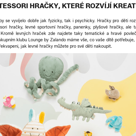
ESSORI HRAČKY, KTERÉ ROZVÍJÍ KREAT
 aby se vyvíjelo dobře jak fyzicky, tak i psychicky. Hračky pro děti ro
ri hračky, levné sportovní hračky, panenky, plyšové hračky, ale 
. Kromě levných hraček zde najdete taky tematické a hravé povle
kupním klubu Lounge by Zalando máme vše, co vaše dítě potřebuje, a
kvapeni, jak levné hračky můžete pro své děti nakoupit.