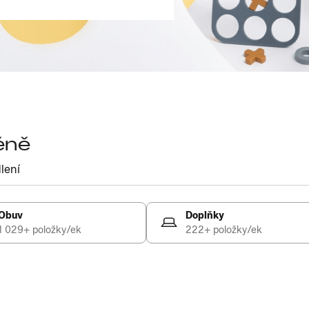
éně
lení
Obuv
Doplňky
1 029+ položky/ek
222+ položky/ek