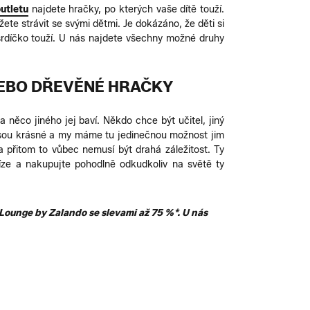
utletu
najdete hračky, po kterých vaše dítě touží.
te strávit se svými dětmi. Je dokázáno, že děti si
 srdíčko touží. U nás najdete všechny možné druhy
NEBO DŘEVĚNÉ HRAČKY
 něco jiného jej baví. Někdo chce být učitel, jiný
y jsou krásné a my máme tu jedinečnou možnost jim
 a přitom to vůbec nemusí být drahá záležitost. Ty
níze a nakupujte pohodlně odkudkoliv na světě ty
Lounge by Zalando se slevami až 75 %*. U nás