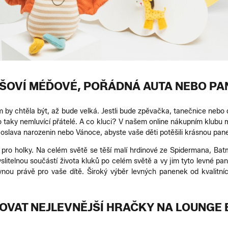
YŠOVÍ MÉĎOVÉ, POŘÁDNÁ AUTA NEBO PA
 by chtěla být, až bude velká. Jestli bude zpěvačka, tanečnice nebo 
o taky nemluvící přátelé. A co kluci? V našem online nákupním klubu
 oslava narozenin nebo Vánoce, abyste vaše děti potěšili krásnou pa
ro holky. Na celém světě se těší malí hrdinové ze Spidermana, Batma
litelnou součástí života kluků po celém světě a vy jim tyto levné pa
rávnou právě pro vaše dítě. Široký výběr levných panenek od kvalitn
OVAT NEJLEVNĚJŠÍ HRAČKY NA LOUNGE 