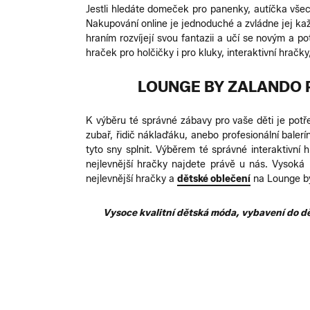
Jestli hledáte domeček pro panenky, autíčka vše
Nakupování online je jednoduché a zvládne jej kaž
hraním rozvíjejí svou fantazii a učí se novým a 
hraček pro holčičky i pro kluky, interaktivní hračky
LOUNGE BY ZALANDO 
K výběru té správné zábavy pro vaše děti je potře
zubař, řidič náklaďáku, anebo profesionální bale
tyto sny splnit. Výběrem té správné interaktivní 
nejlevnější hračky najdete právě u nás. Vysoká 
nejlevnější hračky a
dětské oblečení
na Lounge b
Vysoce kvalitní dětská móda, vybavení do dě