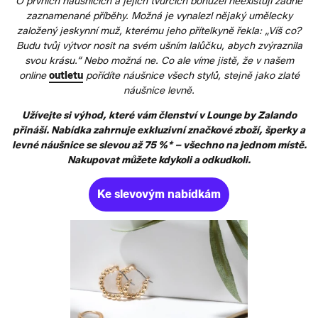
O prvních náušnicích a jejich tvůrcích bohužel neexistují žádné
zaznamenané příběhy. Možná je vynalezl nějaký umělecky
založený jeskynní muž, kterému jeho přítelkyně řekla: „Víš co?
Budu tvůj výtvor nosit na svém ušním lalůčku, abych zvýraznila
svou krásu.“ Nebo možná ne. Co ale víme jistě, že v našem
online
outletu
pořídíte náušnice všech stylů, stejně jako zlaté
náušnice levně.
Užívejte si výhod, které vám členství v Lounge by Zalando
přináší. Nabídka zahrnuje exkluzivní značkové zboží, šperky a
levné náušnice se slevou až 75 %* – všechno na jednom místě.
Nakupovat můžete kdykoli a odkudkoli.
Ke slevovým nabídkám