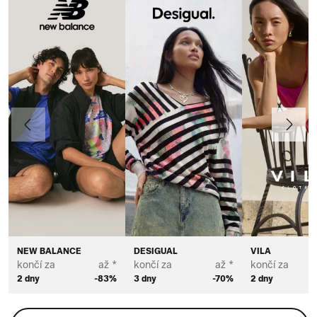
Předchozí
Další
NEW BALANCE
DESIGUAL
VILA
končí za
až *
končí za
až *
končí za
2 dny
-83%
3 dny
-70%
2 dny