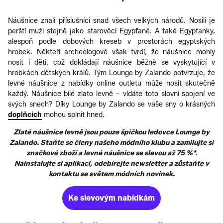
Náušnice znali příslušníci snad všech velkých národů. Nosili je
perští muži stejně jako starověcí Egypťané. A také Egypťanky,
alespoň podle dobových kreseb v prostorách egyptských
hrobek. Někteří archeologové však tvrdí, že náušnice mohly
nosit i děti, což dokládají náušnice běžně se vyskytující v
hrobkách dětských králů. Tým Lounge by Zalando potvrzuje, že
levné náušnice z nabídky online outletu může nosit skutečně
každý. Náušnice bílé zlato levně – vídáte toto slovní spojení ve
svých snech? Díky Lounge by Zalando se vaše sny o krásných
doplňcích
mohou splnit hned.
Zlaté náušnice levně jsou pouze špičkou ledovce Lounge by
Zalando. Staňte se členy našeho módního klubu a zamilujte si
značkové zboží a levné náušnice se slevou až 75 %*.
Nainstalujte si aplikaci, odebírejte newsletter a zůstaňte v
kontaktu se světem módních novinek.
Ke slevovým nabídkám