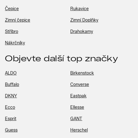
Čepice
Rukavice
Zimní čepice
Zimní Doplňky
Stříbro
Drahokamy
Nákrčníky
Objevte další top značky
ALDO
Birkenstock
Buffalo
Converse
DKNY
Eastpak
Ecco
Ellesse
Esprit
GANT
Guess
Herschel