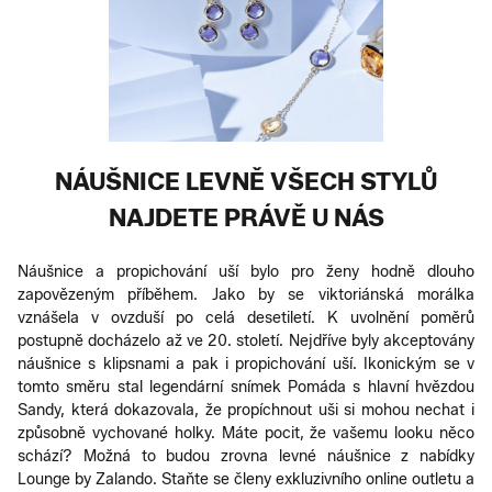
NÁUŠNICE LEVNĚ VŠECH STYLŮ
NAJDETE PRÁVĚ U NÁS
Náušnice a propichování uší bylo pro ženy hodně dlouho
zapovězeným příběhem. Jako by se viktoriánská morálka
vznášela v ovzduší po celá desetiletí. K uvolnění poměrů
postupně docházelo až ve 20. století. Nejdříve byly akceptovány
náušnice s klipsnami a pak i propichování uší. Ikonickým se v
tomto směru stal legendární snímek Pomáda s hlavní hvězdou
Sandy, která dokazovala, že propíchnout uši si mohou nechat i
způsobně vychované holky. Máte pocit, že vašemu looku něco
schází? Možná to budou zrovna levné náušnice z nabídky
Lounge by Zalando. Staňte se členy exkluzivního online outletu a