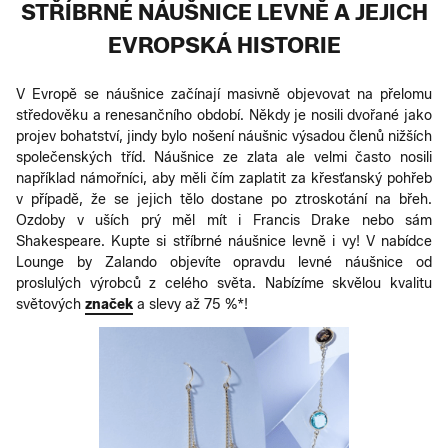
STŘÍBRNÉ NÁUŠNICE LEVNĚ A JEJICH
EVROPSKÁ HISTORIE
V Evropě se náušnice začínají masivně objevovat na přelomu
středověku a renesančního období. Někdy je nosili dvořané jako
projev bohatství, jindy bylo nošení náušnic výsadou členů nižších
společenských tříd. Náušnice ze zlata ale velmi často nosili
například námořníci, aby měli čím zaplatit za křesťanský pohřeb
v případě, že se jejich tělo dostane po ztroskotání na břeh.
Ozdoby v uších prý měl mít i Francis Drake nebo sám
Shakespeare. Kupte si stříbrné náušnice levně i vy! V nabídce
Lounge by Zalando objevíte opravdu levné náušnice od
proslulých výrobců z celého světa. Nabízíme skvělou kvalitu
světových
značek
a slevy až 75 %*!