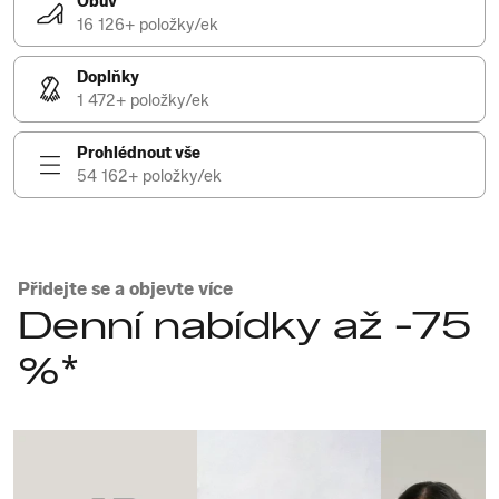
Obuv
16 126+ položky/ek
Doplňky
1 472+ položky/ek
Prohlédnout vše
54 162+ položky/ek
Přidejte se a objevte více
Denní nabídky až -75
%*