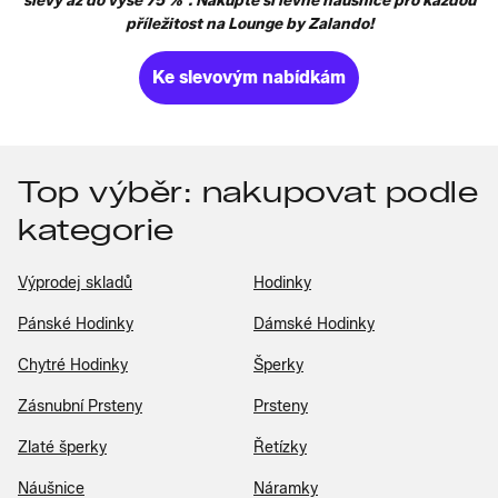
slevy až do výše 75 %*. Nakupte si levné náušnice pro každou
příležitost na Lounge by Zalando!
Ke slevovým nabídkám
Top výběr: nakupovat podle
kategorie
Výprodej skladů
Hodinky
Pánské Hodinky
Dámské Hodinky
Chytré Hodinky
Šperky
Zásnubní Prsteny
Prsteny
Zlaté šperky
Řetízky
Náušnice
Náramky