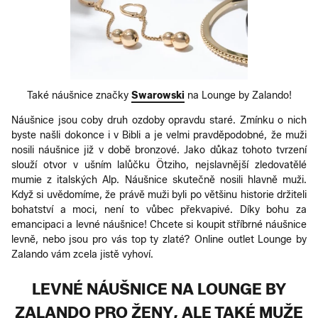
Také náušnice značky
Swarowski
na Lounge by Zalando!
Náušnice jsou coby druh ozdoby opravdu staré. Zmínku o nich
byste našli dokonce i v Bibli a je velmi pravděpodobné, že muži
nosili náušnice již v době bronzové. Jako důkaz tohoto tvrzení
slouží otvor v ušním lalůčku Ötziho, nejslavnější zledovatělé
mumie z italských Alp. Náušnice skutečně nosili hlavně muži.
Když si uvědomíme, že právě muži byli po většinu historie držiteli
bohatství a moci, není to vůbec překvapivé. Díky bohu za
emancipaci a levné náušnice! Chcete si koupit stříbrné náušnice
levně, nebo jsou pro vás top ty zlaté? Online outlet Lounge by
Zalando vám zcela jistě vyhoví.
LEVNÉ NÁUŠNICE NA LOUNGE BY
ZALANDO PRO ŽENY, ALE TAKÉ MUŽE