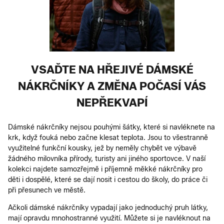
VSAĎTE NA HŘEJIVÉ DÁMSKÉ
NÁKRČNÍKY A ZMĚNA POČASÍ VÁS
NEPŘEKVAPÍ
Dámské nákrčníky nejsou pouhými šátky, které si navléknete na
krk, když fouká nebo začne klesat teplota. Jsou to všestranně
využitelné funkční kousky, jež by neměly chybět ve výbavě
žádného milovníka přírody, turisty ani jiného sportovce. V naší
kolekci najdete samozřejmě i příjemně měkké nákrčníky pro
děti i dospělé, které se dají nosit i cestou do školy, do práce či
při přesunech ve městě.
Ačkoli dámské nákrčníky vypadají jako jednoduchý pruh látky,
mají opravdu mnohostranné využití. Můžete si je navléknout na