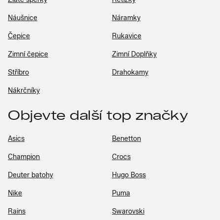
Náušnice
Náramky
Čepice
Rukavice
Zimní čepice
Zimní Doplňky
Stříbro
Drahokamy
Nákrčníky
Objevte další top značky
Asics
Benetton
Champion
Crocs
Deuter batohy
Hugo Boss
Nike
Puma
Rains
Swarovski