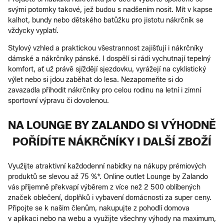
svými potomky takové, jež budou s nadšením nosit. Mít v kapse
kalhot, bundy nebo dětského batůžku pro jistotu nákrčník se
vždycky vyplatí.
Stylový vzhled a praktickou všestrannost zajišťují i nákrčníky
dámské a nákrčníky pánské. I dospělí si rádi vychutnají tepelný
komfort, ať už právě sjíždějí sjezdovku, vyrážejí na cyklistický
výlet nebo si jdou zaběhat do lesa. Nezapomeňte si do
zavazadla přihodit nákrčníky pro celou rodinu na letní i zimní
sportovní výpravu či dovolenou.
NA LOUNGE BY ZALANDO SI VÝHODNĚ
POŘÍDÍTE NÁKRČNÍKY I DALŠÍ ZBOŽÍ
Využijte atraktivní každodenní nabídky na nákupy prémiových
produktů se slevou až 75 %*. Online outlet Lounge by Zalando
vás příjemně překvapí výběrem z více než 2 500 oblíbených
značek oblečení, doplňků i vybavení domácnosti za super ceny.
Připojte se k našim členům, nakupujte z pohodlí domova
v aplikaci nebo na webu a využijte všechny výhody na maximum,