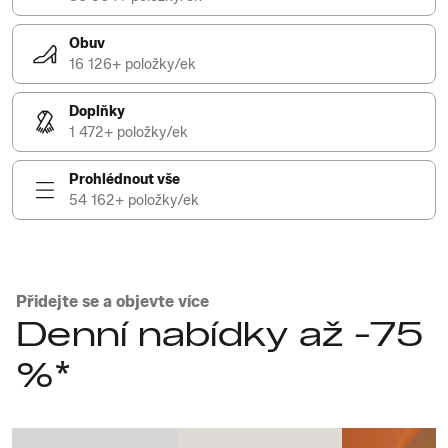
Obuv
16 126+ položky/ek
Doplňky
1 472+ položky/ek
Prohlédnout vše
54 162+ položky/ek
Přidejte se a objevte více
Denní nabídky až -75
%*