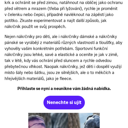
krk a ochránit se před zimou, natáhnout na obličej jako ochranu
před větrem a mrazem (třeba při lyžování), rychle je proměnit
v čelenku nebo čepici, případně navléknout na zápěstí jako
potítko. Zkuste experimentovat a najít další způsob, jak
nákrčník použít ve svůj prospěch.
Nejen nákrčníky pro děti, ale i nákrčníky dámské a nákrčníky
pánské se vyrábějí z materiálů různých vlastností a tloušťky, aby
vyhověly vašim konkrétním potřebám. Sportovní funkční
nákrčníky jsou lehké, savé a elastické a oceníte je jak v zimě,
tak v létě, kdy vás ochrání před sluncem a rychle odvedou
přebytečnou vlhkost. Naopak nákrčníky, jež děti i dospělí využijí
místo šály nebo šátku, jsou ze silnějších, ale o to měkčích a
hřejivějších materiálů, jako je fleece.
Přihlaste se nyní a neunikne vám žádná nabídka.
Nenechte si ujít