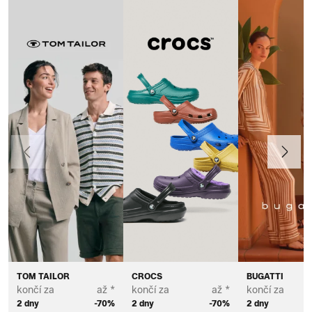
Předchozí
Další
TOM TAILOR
CROCS
BUGATTI
končí za
až *
končí za
až *
končí za
2 dny
-70%
2 dny
-70%
2 dny