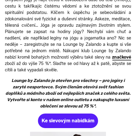
cestu k takříkajíc čistému vědomí a ke ztotožnění se svou
spirituální podstatou. Klíčem k úspěchu je sebeovládání a
zdokonalování své fyzické a duševní stránky. Askeze, meditace,
tělesná cvičení… Jóga je opravdu zajímavým životním stylem.
Plánujete se zapsat na hodiny jógy? Nechybí vám chuť a
nadšení, ale například legíny na jógu a jogamatka ano? Nic se
neděje – zaregistrujte se na Lounge by Zalando a kupte si vše
potřebné na jednom místě. Nákupní klub Lounge by Zalando
nabízí kromě bohatých možností výběru také slevy na
značkové
zboží až do výše 75 %*. Slaďte se od hlavy až k patě, abyste se
cítili a také vypadali skvěle.
Lounge by Zalando je otevřen pro všechny – pro jogíny i
zaryté nesportovce. Svým členům otevírá svět fashion
doplňků a módního zboží od nejlepších značek z celého světa.
Vytvořte si konto v našem online outletu a nakupujte luxusní
oblečení se slevou až 75 %*.
Ke slevovým nabídkám