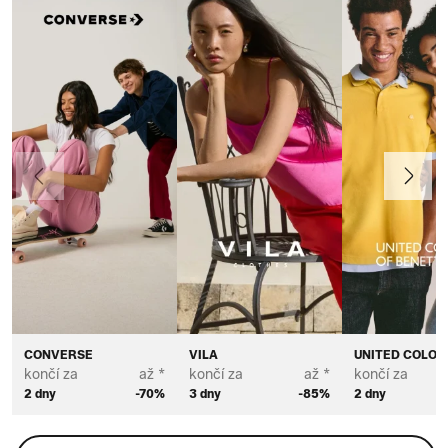
Předchozí
Další
CONVERSE
VILA
UNITED COLOR
končí za
až *
končí za
až *
končí za
2 dny
-70%
3 dny
-85%
2 dny