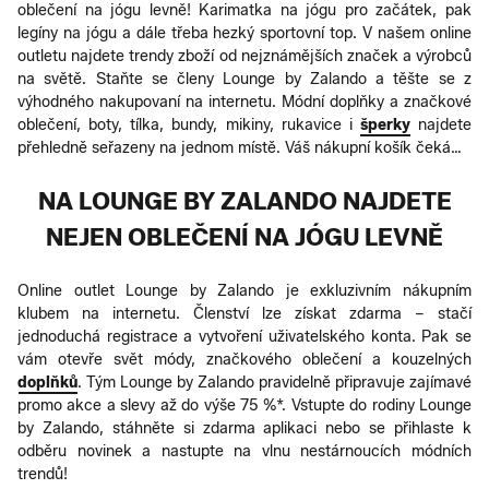
oblečení na jógu levně! Karimatka na jógu pro začátek, pak
legíny na jógu a dále třeba hezký sportovní top. V našem online
outletu najdete trendy zboží od nejznámějších značek a výrobců
na světě. Staňte se členy Lounge by Zalando a těšte se z
výhodného nakupovaní na internetu. Módní doplňky a značkové
oblečení, boty, tílka, bundy, mikiny, rukavice i
šperky
najdete
přehledně seřazeny na jednom místě. Váš nákupní košík čeká…
NA LOUNGE BY ZALANDO NAJDETE
NEJEN OBLEČENÍ NA JÓGU LEVNĚ
Online outlet Lounge by Zalando je exkluzivním nákupním
klubem na internetu. Členství lze získat zdarma – stačí
jednoduchá registrace a vytvoření uživatelského konta. Pak se
vám otevře svět módy, značkového oblečení a kouzelných
doplňků
. Tým Lounge by Zalando pravidelně připravuje zajímavé
promo akce a slevy až do výše 75 %*. Vstupte do rodiny Lounge
by Zalando, stáhněte si zdarma aplikaci nebo se přihlaste k
odběru novinek a nastupte na vlnu nestárnoucích módních
trendů!