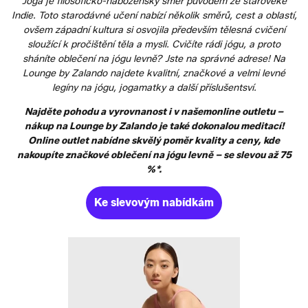
Jóga je filosoficko-náboženský směr původem ze starověké
Indie. Toto starodávné učení nabízí několik směrů, cest a oblastí,
ovšem západní kultura si osvojila především tělesná cvičení
sloužící k pročištění těla a mysli. Cvičíte rádi jógu, a proto
sháníte oblečení na jógu levně? Jste na správné adrese! Na
Lounge by Zalando
najdete kvalitní, značkové a velmi levné
legíny na jógu, jogamatky a další příslušentsví.
Najděte pohodu a vyrovnanost i v našemonline outletu –
nákup na Lounge by Zalando je také dokonalou meditací!
Online outlet nabídne skvělý poměr kvality a ceny, kde
nakoupíte značkové oblečení na jógu levně – se slevou až 75
%*.
Ke slevovým nabídkám