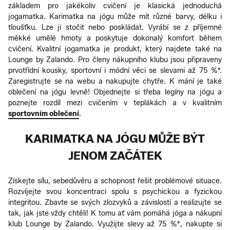
základem pro jakékoliv cvičení je klasická jednoduchá
jogamatka. Karimatka na jógu může mít různé barvy, délku i
tloušťku. Lze ji stočit nebo poskládat. Vyrábí se z příjemné
měkké umělé hmoty a poskytuje dokonalý komfort během
cvičení. Kvalitní jogamatka je produkt, který najdete také na
Lounge by Zalando. Pro členy nákupního klubu jsou připraveny
prvotřídní kousky, sportovní i módní věci se slevami až 75 %*.
Zaregistrujte se na webu a nakupujte chytře. K mání je také
oblečení na jógu levně! Objednejte si třeba legíny na jógu a
poznejte rozdíl mezi cvičením v teplákách a v kvalitním
sportovním oblečení
.
KARIMATKA NA JÓGU MŮŽE BÝT
JENOM ZAČÁTEK
Získejte sílu, sebedůvěru a schopnost řešit problémové situace.
Rozvíjejte svou koncentraci spolu s psychickou a fyzickou
integritou. Zbavte se svých zlozvyků a závislostí a realizujte se
tak, jak jste vždy chtěli! K tomu ať vám pomáhá jóga a nákupní
klub Lounge by Zalando. Využijte slevy až 75 %*, nakupte si