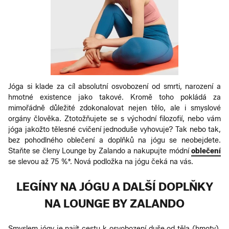
Jóga si klade za cíl absolutní osvobození od smrti, narození a
hmotné existence jako takové. Kromě toho pokládá za
mimořádně důležité zdokonalovat nejen tělo, ale i smyslové
orgány člověka. Ztotožňujete se s východní filozofií, nebo vám
jóga jakožto tělesné cvičení jednoduše vyhovuje? Tak nebo tak,
bez pohodlného oblečení a doplňků na jógu se neobejdete.
Staňte se členy Lounge by Zalando a nakupujte módní
oblečení
se slevou až 75 %*. Nová podložka na jógu čeká na vás.
LEGÍNY NA JÓGU A DALŠÍ DOPLŇKY
NA LOUNGE BY ZALANDO
Smyslem jógy je najít cestu k osvobození duše od těla (hmoty),