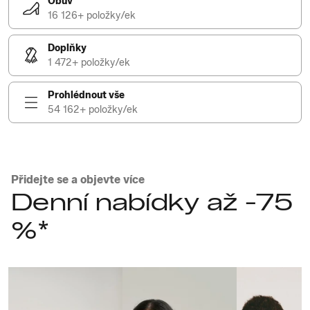
Obuv
16 126+ položky/ek
Doplňky
1 472+ položky/ek
Prohlédnout vše
54 162+ položky/ek
Přidejte se a objevte více
Denní nabídky až -75
%*