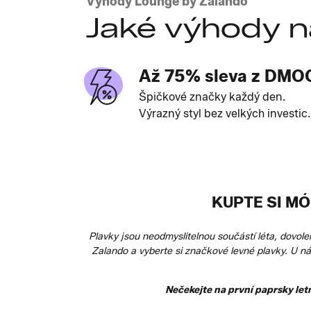
Výhody Lounge by Zalando
Jaké výhody n
Až 75% sleva z DMO
Špičkové značky každý den.
Výrazný styl bez velkých investic.
KUPTE SI MÓ
Plavky jsou neodmyslitelnou součástí léta, dovol
Zalando a vyberte si značkové levné plavky. U ná
Nečekejte na první paprsky letn