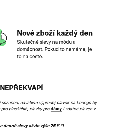
Nové zboží každý den
Skutečné slevy na módu a
domácnost. Pokud to nemáme, je
to na cestě.
S NEPŘEKVAPÍ
í sezónou, navštivte výprodej plavek na Lounge by
pro plnoštíhlé, plavky pro
dámy
i zdatné plavce z
te denně slevy až do výše 75 %*!