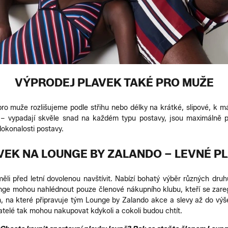
VÝPRODEJ PLAVEK TAKÉ PRO MUŽE
ro muže rozlišujeme podle střihu nebo délky na krátké, slipové, k má
– vypadají skvěle snad na každém typu postavy, jsou maximálně po
dokonalosti postavy.
EK NA LOUNGE BY ZALANDO – LEVNÉ PL
ěli před letní dovolenou navštívit. Nabízí bohatý výběr různých druhů
ge mohou nahlédnout pouze členové nákupního klubu, kteří se zaregis
na které připravuje tým Lounge by Zalando akce a slevy až do výše
vatelé tak mohou nakupovat kdykoli a cokoli budou chtít.