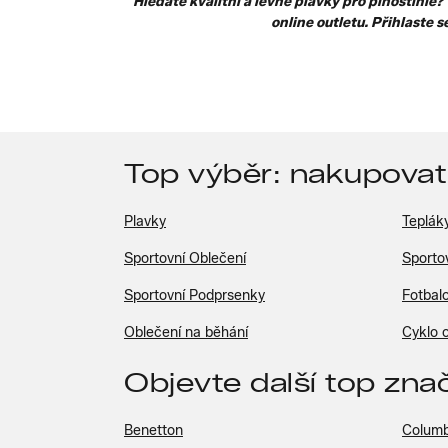
Hledáte kvalitní a levné plavky pro plnoštíhlé
online outletu. Přihlaste 
Top výběr: nakupovat
Plavky
Teplák
Sportovní Oblečení
Sporto
Sportovní Podprsenky
Fotbal
Oblečení na běhání
Cyklo 
Objevte další top zna
Benetton
Columb