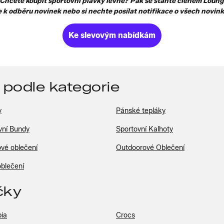
? Chcete koupit sportovní plavky levně? Pak se staňte členem Loun
se k odběru novinek nebo si nechte posílat notifikace o všech novi
Ke slevovým nabídkám
 podle kategorie
y
Pánské tepláky
vní Bundy
Sportovní Kalhoty
ové oblečení
Outdoorové Oblečení
oblečení
čky
ia
Crocs