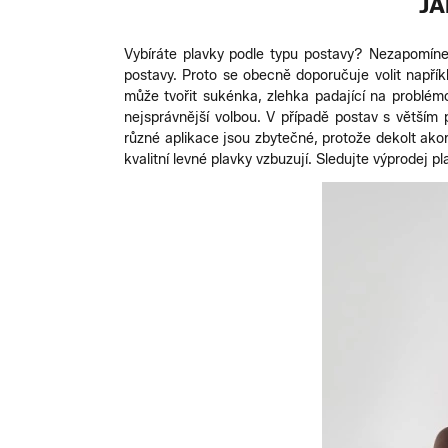
JA
Vybíráte plavky podle typu postavy? Nezapomínejt
postavy. Proto se obecně doporučuje volit napříkl
může tvořit sukénka, zlehka padající na problémo
nejsprávnější volbou. V případě postav s větším p
různé aplikace jsou zbytečné, protože dekolt akor
kvalitní levné plavky vzbuzují. Sledujte výprodej 