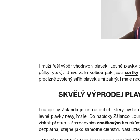
I muži řeší výběr vhodných plavek. Levné plavky p
půlky lýtek). Univerzální volbou pak jsou
šortky
precizně zvolený střih plavek umí zakrýt i malé ne
SKVĚLÝ VÝPRODEJ PLAV
Lounge by Zalando je online outlet, který byste m
levné plavky nevyjímaje. Do nabídky Zálando Loun
získat přístup k šmrncovním
značkovým
kouskům, 
bezplatná, stejně jako samotné členství. Naši uži