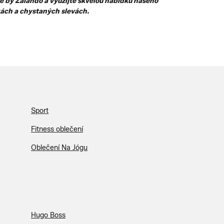
ge by Zalando a využijte skvělou nabídku našeho
nkách a chystaných slevách.
Sport
Fitness oblečení
Oblečení Na Jógu
Hugo Boss