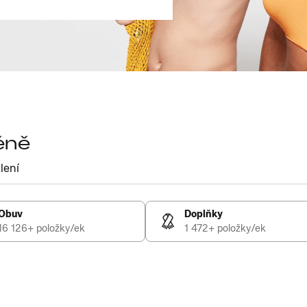
éně
lení
Obuv
Doplňky
16 126+ položky/ek
1 472+ položky/ek