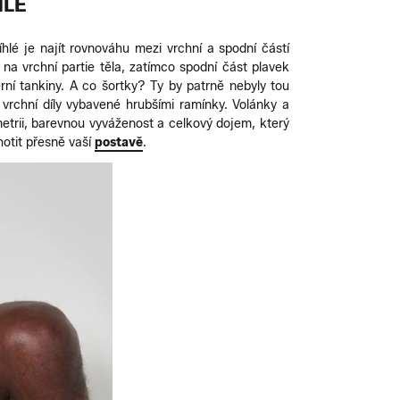
HLÉ
hlé je najít rovnováhu mezi vrchní a spodní částí
 na vrchní partie těla, zatímco spodní část plavek
rní tankiny. A co šortky? Ty by patrně nebyly tou
i vrchní díly vybavené hrubšími ramínky. Volánky a
metrii, barevnou vyváženost a celkový dojem, který
hotit přesně vaší
postavě
.