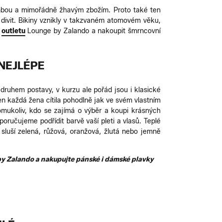
ombou a mimořádně žhavým zbožím. Proto také ten
divit. Bikiny vznikly v takzvaném atomovém věku,
e
outletu
Lounge by Zalando a nakoupit šmrncovní
 NEJLÉPE
druhem postavy, v kurzu ale pořád jsou i klasické
en každá žena cítila pohodlně jak ve svém vlastním
komukoliv, kdo se zajímá o výběr a koupi krásných
poručujeme podřídit barvě vaší pleti a vlasů. Teplé
luší zelená, růžová, oranžová, žlutá nebo jemně
by Zalando a nakupujte pánské i dámské plavky