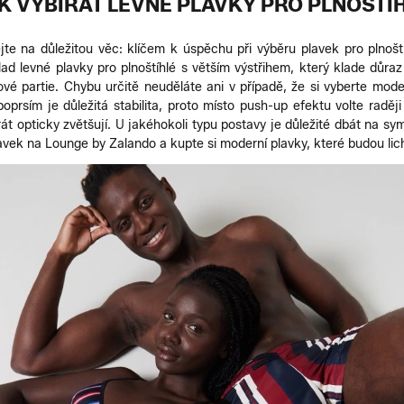
K VYBÍRAT LEVNÉ PLAVKY PRO PLNOŠTÍ
e na důležitou věc: klíčem k úspěchu při výběru plavek pro plnoští
ad levné plavky pro plnoštíhlé s větším výstřihem, který klade důraz
vé partie. Chybu určitě neuděláte ani v případě, že si vyberte mode
oprsím je důležitá stabilita, proto místo push-up efektu volte raděj
át opticky zvětšují. U jakéhokoli typu postavy je důležité dbát na sy
plavek na Lounge by Zalando a kupte si moderní plavky, které budou lic