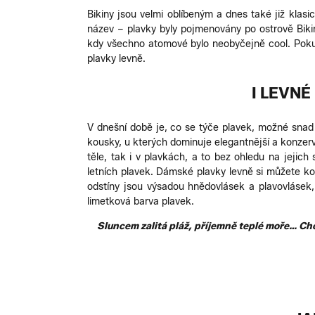
Bikiny jsou velmi oblíbeným a dnes také již kl
název – plavky byly pojmenovány po ostrově Biki
kdy všechno atomové bylo neobyčejně cool. Pokud 
plavky levně.
I LEVNÉ
V dnešní době je, co se týče plavek, možné snad
kousky, u kterých dominuje elegantnější a konzerv
těle, tak i v plavkách, a to bez ohledu na jejic
letních plavek. Dámské plavky levně si můžete koup
odstíny jsou výsadou hnědovlásek a plavovlásek
limetková barva plavek.
Sluncem zalitá pláž, příjemně teplé moře… Ch