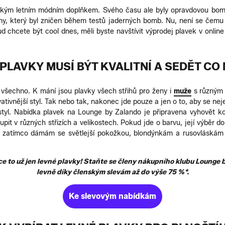
asickým letním módním doplňkem. Svého času ale byly opravdovou b
ny, který byl zničen během testů jaderných bomb. Nu, není se čemu 
chcete být cool dnes, měli byste navštívit výprodej plavek v onlin
 PLAVKY MUSÍ BÝT KVALITNÍ A SEDĚT CO
 všechno. K mání jsou plavky všech střihů pro ženy i
muže
s různým 
ativnější styl. Tak nebo tak, nakonec jde pouze a jen o to, aby se nej
h styl. Nabídka plavek na Lounge by Zalando je připravena vyhovět 
it v různých střizích a velikostech. Pokud jde o barvu, její výběr do
, zatímco dámám se světlejší pokožkou, blondýnkám a rusovláskám s
ce to už jen levné plavky! Staňte se členy nákupního klubu Lounge 
levně díky členským slevám až do výše 75 %*.
Ke slevovým nabídkám