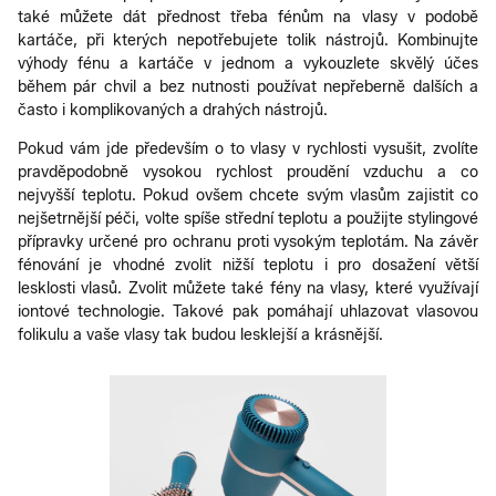
také můžete dát přednost třeba fénům na vlasy v podobě
kartáče, při kterých nepotřebujete tolik nástrojů. Kombinujte
výhody fénu a kartáče v jednom a vykouzlete skvělý účes
během pár chvil a bez nutnosti používat nepřeberně dalších a
často i komplikovaných a drahých nástrojů.
Pokud vám jde především o to vlasy v rychlosti vysušit, zvolíte
pravděpodobně vysokou rychlost proudění vzduchu a co
nejvyšší teplotu. Pokud ovšem chcete svým vlasům zajistit co
nejšetrnější péči, volte spíše střední teplotu a použijte stylingové
přípravky určené pro ochranu proti vysokým teplotám. Na závěr
fénování je vhodné zvolit nižší teplotu i pro dosažení větší
lesklosti vlasů. Zvolit můžete také fény na vlasy, které využívají
iontové technologie. Takové pak pomáhají uhlazovat vlasovou
folikulu a vaše vlasy tak budou lesklejší a krásnější.