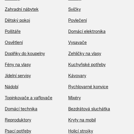
Zahradní nábytek
Svíčky
Dětský pokoj
Povlečení
Polštáře
Domácí elektronika
Osvětlení
Vysavače
Doplňky do koupelny
Zehličky na vlasy
Fény na vlasy
Kuchyňské potřeby
Jídelní servisy
Kávovary
Nádobí
Rychlovarné konvice
Topinkovače a vaflovače
Mixéry
Domácí technika
Bezdrátová sluchátka
Reproduktory
Kryty na mobil
Psací potřeby
Holicí strojky