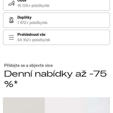
Obuv
16 126+ položky/ek
Doplňky
1 472+ položky/ek
Prohlédnout vše
54 162+ položky/ek
Přidejte se a objevte více
Denní nabídky až -75
%*