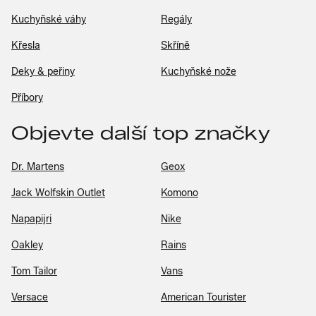
Kuchyňské váhy
Regály
Křesla
Skříně
Deky & peřiny
Kuchyňské nože
Příbory
Objevte další top značky
Dr. Martens
Geox
Jack Wolfskin Outlet
Komono
Napapijri
Nike
Oakley
Rains
Tom Tailor
Vans
Versace
American Tourister