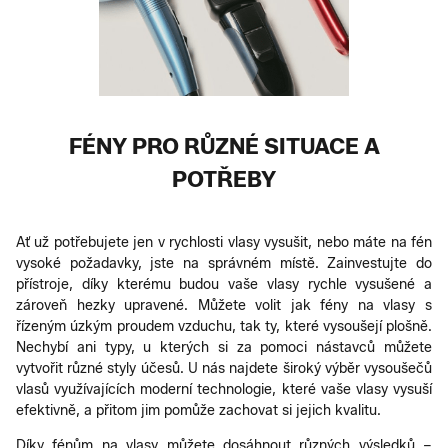
FÉNY PRO RŮZNÉ SITUACE A
POTŘEBY
Ať už potřebujete jen v rychlosti vlasy vysušit, nebo máte na fén
vysoké požadavky, jste na správném místě. Zainvestujte do
přístroje, díky kterému budou vaše vlasy rychle vysušené a
zároveň hezky upravené. Můžete volit jak fény na vlasy s
řízeným úzkým proudem vzduchu, tak ty, které vysoušejí plošně.
Nechybí ani typy, u kterých si za pomoci nástavců můžete
vytvořit různé styly účesů. U nás najdete široký výběr vysoušečů
vlasů využívajících moderní technologie, které vaše vlasy vysuší
efektivně, a přitom jim pomůže zachovat si jejich kvalitu.
Díky fénům na vlasy můžete dosáhnout různých výsledků –