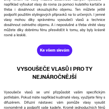
například vyfoukat vlasy do rovna za pomoci kulatého kartáče a
třeba i dosáhnout okouzlujícího objemu. Ten můžete ještě
podpořit použitím stylingových přípravků na to určených. I jemné
vlasy mohou díky správnému vysoušeči vlasů a technice
dosáhnout oslnivého objemu. A i neposlušné a třeba vlnité vlasy
můžete díky dobrému fénu přesvědčit k tomu, aby byly krásně
rovné a lesklé.
Ke všem slevám
VYSOUŠEČE VLASŮ I PRO TY
NEJNÁROČNĚJŠÍ
Vysoušeče vlasů se umí přizpůsobit vašim specifickým
potřebám. Pokud máte například kudrnaté vlasy, využijete fény s
difuzérem. Difuzní nástavec vám pomůže vlasy vysušit
rovnoměrně a podpořit vaše kadeře. Kromě jednoduchých fénů