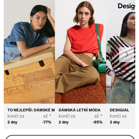
Předchozí
Další
TO NEJLEPŠÍ: DÁMSKÉ MÓDNÍ ZNAČKY
DÁMSKÁ LETNÍ MÓDA
DESIGUAL
končí za
až *
končí za
až *
končí za
2 dny
-77%
2 dny
-85%
2 dny