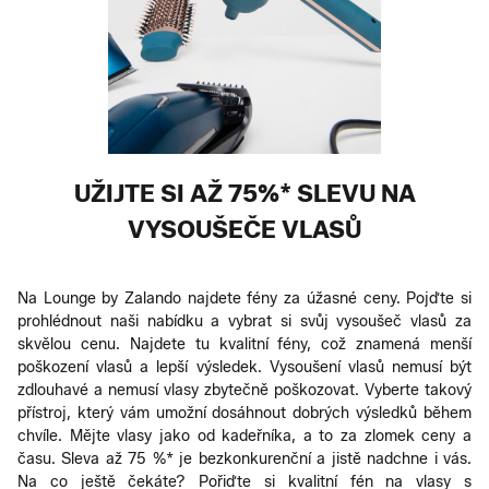
UŽIJTE SI AŽ 75%* SLEVU NA
VYSOUŠEČE VLASŮ
Na Lounge by Zalando najdete fény za úžasné ceny. Pojďte si
prohlédnout naši nabídku a vybrat si svůj vysoušeč vlasů za
skvělou cenu. Najdete tu kvalitní fény, což znamená menší
poškození vlasů a lepší výsledek. Vysoušení vlasů nemusí být
zdlouhavé a nemusí vlasy zbytečně poškozovat. Vyberte takový
přístroj, který vám umožní dosáhnout dobrých výsledků během
chvíle. Mějte vlasy jako od kadeřníka, a to za zlomek ceny a
času. Sleva až 75 %* je bezkonkurenční a jistě nadchne i vás.
Na co ještě čekáte? Pořiďte si kvalitní fén na vlasy s