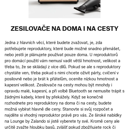
ZESILOVAČE NA DOMA I NA CESTY
Jedna z hlavních věcí, které budete zvažovat, je, zda
potřebujete reproduktory, které bude možné snadno přenášet,
nebo jestli je plánujete používat pouze doma. U reproduktorů
pro domácí použití vám nemusí vadit větší hmotnost, velikost a
třeba to, že se skládají z více dílů. Pokud se ale s reproduktory
chystáte ven, třeba pokud s nimi chcete oživit párty, cvičení v
posilovně nebo je brát k přátelům, oceníte nízkou hmotnost a
kapesní velikost. Zesilovače na cesty mohou být mnohdy i
opravdu malé, kapesní, a při volbě Bluetooth se nemusíte trápit s
žádnými kabely, které by překážely. Když se konečně
rozhodnete pro reproduktory na doma či na cesty, budete
možná vybírat hlavně dle ceny. Stanovte si svůj rozpočet a
najděte si vhodný reproduktor právě pro vás. Ze široké nabídky
na Lounge by Zalando si jistě vyberete ty své. Kromě ceny ale
určitě zvažte hloubku basů, zvlášť pokud zbožňujete rock či