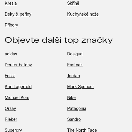
Křesla
Skříně
Deky & peřiny
Kuchyňské nože
Příbory
Objevte další top značky
adidas
Desigual
Deuter batohy
Eastpak
Fossil
Jordan
Karl Lagerfeld
Mark Spencer
Michael Kors
Nike
Orsay
Patagonia
Rieker
Sandro
Superdry
The North Face