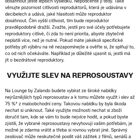
dosáhnout ještě lepších výsledků. Nepodceňte ji tedy. Také
věnujte pozornost citlivosti reproduktorů, která je udávána v
decibelech a udává, jaké hlasitosti může reproduktor
dosáhnout. Čím vyšší citlivost, tím bude reproduktor
pravděpodobně dražší. Zvažte, jestli pro své účely potřebujete
reproduktory citlivé, či zda to není priorita, abyste zbytečně
neplatili více, než je nutné. Pokud máte jakékoli specifické
potřeby při výběru na ně nezapomínejte a ověřte si, že splňují to,
co od nich očekáváte. Například je důležité ujasnit si, jestli má
jít o bezdrátové reproduktory.
VYUŽIJTE SLEV NA REPROSOUSTAVY
Na Lounge by Zalando budete vybírat ze široké nabídky
nejrůznějších typů reprosoustav a k tomu můžete využít i slev až
75 %* z maloobchodní ceny. Takovou nabídku by byla škoda
nechat si uniknout. Také využijte možnosti nechat si zboží
doručit tam, kde se vám to bude nejvíce hodit, a pokud byste
zjistili, že vybrané reprosoustavy nevyhovují vašim potřebám, je
možné je zdarma vrátit a třeba si rovnou vybrat jiné. Správný
zesilovač může neskutečně posílit váš zážitek z filmů, seriálů a