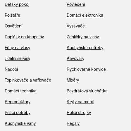
Dětský pokoj
Povlečení
Polštáře
Domácí elektronika
Osvětlení
Vysavače
Doplňky do koupelny
Zehličky na vlasy
Fény na vlasy
Kuchyňské potřeby
Jídelní servisy
Kávovary
Nádobí
Rychlovarné konvice
Topinkovače a vaflovače
Mixéry
Domácí technika
Bezdrátová sluchátka
Reproduktory
Kryty na mobil
Psací potřeby
Holicí strojky
Kuchyňské váhy
Regály