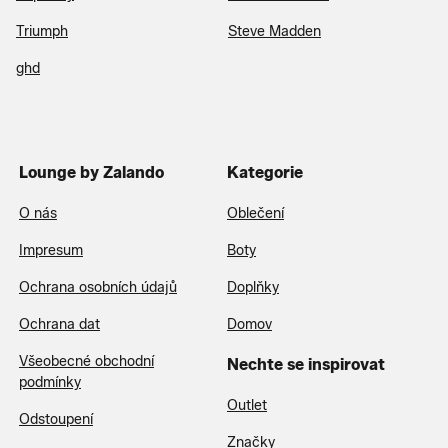
Triumph
Steve Madden
ghd
Lounge by Zalando
Kategorie
O nás
Oblečení
Impresum
Boty
Ochrana osobních údajů
Doplňky
Ochrana dat
Domov
Všeobecné obchodní
Nechte se inspirovat
podmínky
Outlet
Odstoupení
Značky