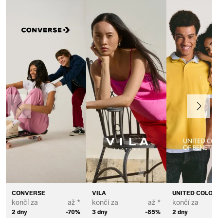
Předchozí
Další
CONVERSE
VILA
UNITED COLOR
končí za
až *
končí za
až *
končí za
2 dny
-70%
3 dny
-85%
2 dny