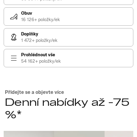
Obuv
16 126+ položky/ek
Doplňky
1 472+ položky/ek
Prohlédnout vše
54 162+ položky/ek
Přidejte se a objevte více
Denní nabídky až -75
%*